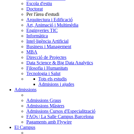
Escola d'estiu
Doctorat
Per l'àrea d'estudi
Arquitectura i Edificació
Art, Animació i Multimèdia
Enginyeries TIC
Informàtica
Intel·ligència Artificial
Business i Management
MBA
Direcció de Projectes
Data Science & Big Data Analytics
Filosofia i Humanitats
Tecnologia i Salut
Tots els estudis
Admisions i ajudes
Admissions
Admissions Graus
Admissions Màsters
Admissions Cursos d'Especialització
FAQs | La Salle Campus Barcelona
Pagaments amb Flywire
El Campus