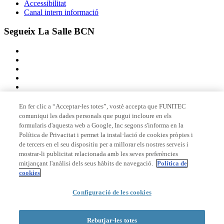
Accessibilitat
Canal intern informació
Segueix La Salle BCN
En fer clic a “Acceptar-les totes”, vostè accepta que FUNITEC
comuniqui les dades personals que pugui incloure en els
Membre de
formularis d'aquesta web a Google, Inc segons s'informa en la
Política de Privacitat i permet la instal·lació de cookies pròpies i
de tercers en el seu dispositiu per a millorar els nostres serveis i
mostrar-li publicitat relacionada amb les seves preferències
Acreditacions
mitjançant l'anàlisi dels seus hàbits de navegació.
Política de
cookies
Configuració de les cookies
© 2026 La Salle Campus Barcelona - URL |
Avís legal
|
Política de
privacitat
|
Política de cookies
Rebutjar-les totes
Formulari de cerca