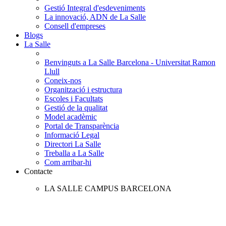
Gestió Integral d'esdeveniments
La innovació, ADN de La Salle
Consell d'empreses
Blogs
La Salle
Benvinguts a La Salle Barcelona - Universitat Ramon
Llull
Coneix-nos
Organització i estructura
Escoles i Facultats
Gestió de la qualitat
Model acadèmic
Portal de Transparència
Informació Legal
Directori La Salle
Treballa a La Salle
Com arribar-hi
Contacte
LA SALLE CAMPUS BARCELONA