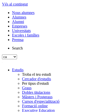
Vés al contingut
Nous alumnes
Alumnes
Alumni
Empreses
Universitats
Escoles i famílies
Premsa
Search
Estudis
Troba el teu estudi
Cercador d'estudis
Per tipus d'estudi
Graus
Dobles titulacions
Màsters i Postgraus
Cursos d'especialització
Formació online
Executive Education