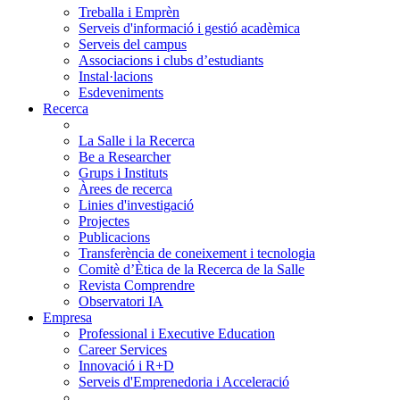
Treballa i Emprèn
Serveis d'informació i gestió acadèmica
Serveis del campus
Associacions i clubs d’estudiants
Instal·lacions
Esdeveniments
Recerca
La Salle i la Recerca
Be a Researcher
Grups i Instituts
Àrees de recerca
Linies d'investigació
Projectes
Publicacions
Transferència de coneixement i tecnologia
Comitè d’Ètica de la Recerca de la Salle
Revista Comprendre
Observatori IA
Empresa
Professional i Executive Education
Career Services
Innovació i R+D
Serveis d'Emprenedoria i Acceleració