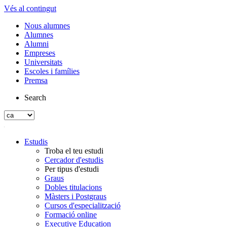
Vés al contingut
Nous alumnes
Alumnes
Alumni
Empreses
Universitats
Escoles i famílies
Premsa
Search
Estudis
Troba el teu estudi
Cercador d'estudis
Per tipus d'estudi
Graus
Dobles titulacions
Màsters i Postgraus
Cursos d'especialització
Formació online
Executive Education