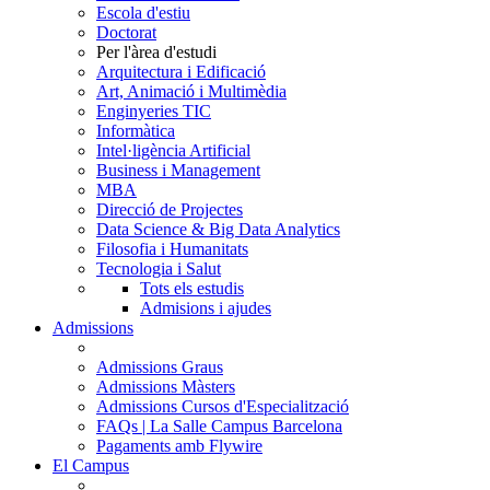
Escola d'estiu
Doctorat
Per l'àrea d'estudi
Arquitectura i Edificació
Art, Animació i Multimèdia
Enginyeries TIC
Informàtica
Intel·ligència Artificial
Business i Management
MBA
Direcció de Projectes
Data Science & Big Data Analytics
Filosofia i Humanitats
Tecnologia i Salut
Tots els estudis
Admisions i ajudes
Admissions
Admissions Graus
Admissions Màsters
Admissions Cursos d'Especialització
FAQs | La Salle Campus Barcelona
Pagaments amb Flywire
El Campus