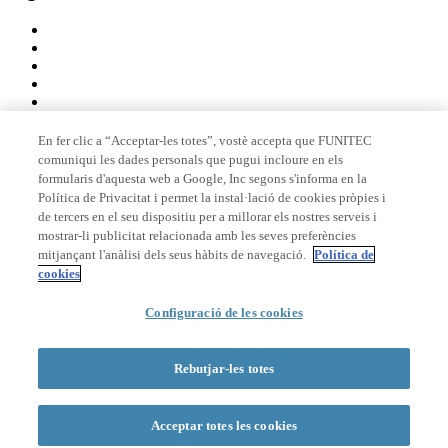
En fer clic a “Acceptar-les totes”, vostè accepta que FUNITEC
comuniqui les dades personals que pugui incloure en els
Membre de
formularis d'aquesta web a Google, Inc segons s'informa en la
Política de Privacitat i permet la instal·lació de cookies pròpies i
de tercers en el seu dispositiu per a millorar els nostres serveis i
mostrar-li publicitat relacionada amb les seves preferències
Acreditacions
mitjançant l'anàlisi dels seus hàbits de navegació.
Política de
cookies
Configuració de les cookies
© 2026 La Salle Campus Barcelona - URL |
Avís legal
|
Política de
privacitat
|
Política de cookies
Rebutjar-les totes
Formulari de cerca
Acceptar totes les cookies