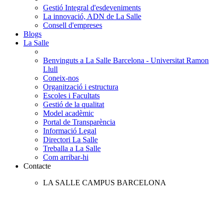
Gestió Integral d'esdeveniments
La innovació, ADN de La Salle
Consell d'empreses
Blogs
La Salle
Benvinguts a La Salle Barcelona - Universitat Ramon
Llull
Coneix-nos
Organització i estructura
Escoles i Facultats
Gestió de la qualitat
Model acadèmic
Portal de Transparència
Informació Legal
Directori La Salle
Treballa a La Salle
Com arribar-hi
Contacte
LA SALLE CAMPUS BARCELONA