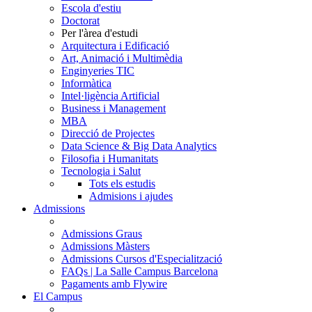
Escola d'estiu
Doctorat
Per l'àrea d'estudi
Arquitectura i Edificació
Art, Animació i Multimèdia
Enginyeries TIC
Informàtica
Intel·ligència Artificial
Business i Management
MBA
Direcció de Projectes
Data Science & Big Data Analytics
Filosofia i Humanitats
Tecnologia i Salut
Tots els estudis
Admisions i ajudes
Admissions
Admissions Graus
Admissions Màsters
Admissions Cursos d'Especialització
FAQs | La Salle Campus Barcelona
Pagaments amb Flywire
El Campus