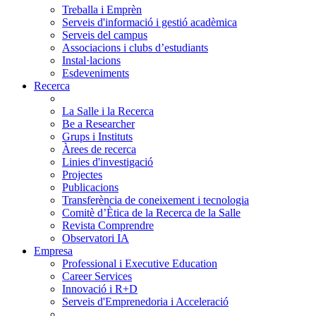
Treballa i Emprèn
Serveis d'informació i gestió acadèmica
Serveis del campus
Associacions i clubs d’estudiants
Instal·lacions
Esdeveniments
Recerca
La Salle i la Recerca
Be a Researcher
Grups i Instituts
Àrees de recerca
Linies d'investigació
Projectes
Publicacions
Transferència de coneixement i tecnologia
Comitè d’Ètica de la Recerca de la Salle
Revista Comprendre
Observatori IA
Empresa
Professional i Executive Education
Career Services
Innovació i R+D
Serveis d'Emprenedoria i Acceleració