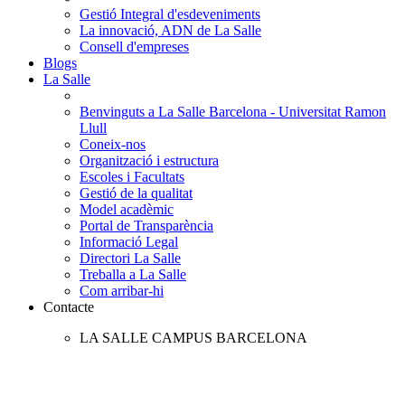
Gestió Integral d'esdeveniments
La innovació, ADN de La Salle
Consell d'empreses
Blogs
La Salle
Benvinguts a La Salle Barcelona - Universitat Ramon
Llull
Coneix-nos
Organització i estructura
Escoles i Facultats
Gestió de la qualitat
Model acadèmic
Portal de Transparència
Informació Legal
Directori La Salle
Treballa a La Salle
Com arribar-hi
Contacte
LA SALLE CAMPUS BARCELONA