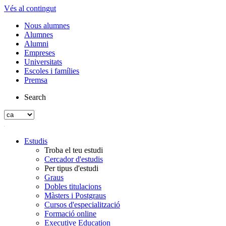
Vés al contingut
Nous alumnes
Alumnes
Alumni
Empreses
Universitats
Escoles i famílies
Premsa
Search
Estudis
Troba el teu estudi
Cercador d'estudis
Per tipus d'estudi
Graus
Dobles titulacions
Màsters i Postgraus
Cursos d'especialització
Formació online
Executive Education