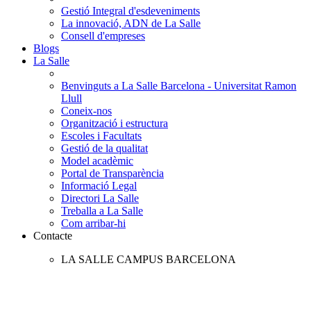
Gestió Integral d'esdeveniments
La innovació, ADN de La Salle
Consell d'empreses
Blogs
La Salle
Benvinguts a La Salle Barcelona - Universitat Ramon
Llull
Coneix-nos
Organització i estructura
Escoles i Facultats
Gestió de la qualitat
Model acadèmic
Portal de Transparència
Informació Legal
Directori La Salle
Treballa a La Salle
Com arribar-hi
Contacte
LA SALLE CAMPUS BARCELONA