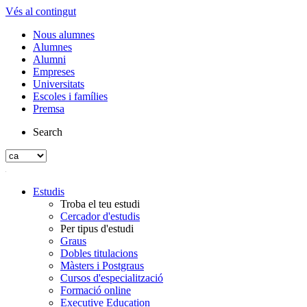
Vés al contingut
Nous alumnes
Alumnes
Alumni
Empreses
Universitats
Escoles i famílies
Premsa
Search
Estudis
Troba el teu estudi
Cercador d'estudis
Per tipus d'estudi
Graus
Dobles titulacions
Màsters i Postgraus
Cursos d'especialització
Formació online
Executive Education