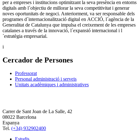
per a empreses i institucions optimitzant la seva presència en entorns
digitals amb l´objectiu de millorar la seva competitivitat i generar
noves oportunitats de negoci. Anteriorment, va ser responsable dels
programes d´internacionalització digital en ACCIÓ, l´agència de la
Generalitat de Catalunya que impulsa el creixement de les empreses
catalanes a través de la innovació, l´expansió internacional i l
´estratègia empresarial.
i
Cercador de Persones
Professorat
Personal administració i serveis
Unitats acadèmiques i administratives
Carrer de Sant Joan de La Salle, 42
08022 Barcelona
Espanya
Tel.
(+34) 932902400
Estudis