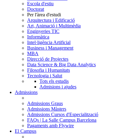
Escola d'estiu
Doctorat
Per l'àrea d'estudi
Arquitectura i Edificació
Art, Animació i Multimèdia
Enginyeries TIC
Informàtica
Intel·ligència Artificial
Business i Management
MBA
Direcció de Projectes
Data Science & Big Data Analytics
Filosofia i Humanitats
Tecnologia i Salut
Tots els estudis
Admisions i ajudes
Admissions
Admissions Graus
Admissions Màsters
Admissions Cursos d'Especialització
FAQs | La Salle Campus Barcelona
Pagaments amb Flywire
El Campus