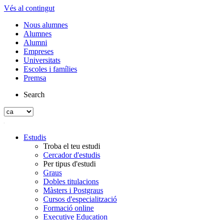
Vés al contingut
Nous alumnes
Alumnes
Alumni
Empreses
Universitats
Escoles i famílies
Premsa
Search
Estudis
Troba el teu estudi
Cercador d'estudis
Per tipus d'estudi
Graus
Dobles titulacions
Màsters i Postgraus
Cursos d'especialització
Formació online
Executive Education