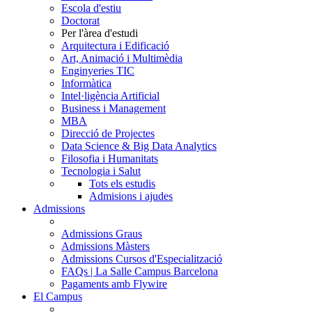
Escola d'estiu
Doctorat
Per l'àrea d'estudi
Arquitectura i Edificació
Art, Animació i Multimèdia
Enginyeries TIC
Informàtica
Intel·ligència Artificial
Business i Management
MBA
Direcció de Projectes
Data Science & Big Data Analytics
Filosofia i Humanitats
Tecnologia i Salut
Tots els estudis
Admisions i ajudes
Admissions
Admissions Graus
Admissions Màsters
Admissions Cursos d'Especialització
FAQs | La Salle Campus Barcelona
Pagaments amb Flywire
El Campus