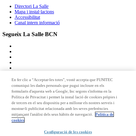
Directori La Salle
Mapa i instal·lacions
Accessibilitat
Canal intern informació
Segueix La Salle BCN
En fer clic a “Acceptar-les totes”, vostè accepta que FUNITEC
comuniqui les dades personals que pugui incloure en els
Membre de
formularis d'aquesta web a Google, Inc segons s'informa en la
Política de Privacitat i permet la instal·lació de cookies pròpies i
de tercers en el seu dispositiu per a millorar els nostres serveis i
mostrar-li publicitat relacionada amb les seves preferències
Acreditacions
mitjançant l'anàlisi dels seus hàbits de navegació.
Política de
cookies
Configuració de les cookies
© 2026 La Salle Campus Barcelona - URL |
Avís legal
|
Política de