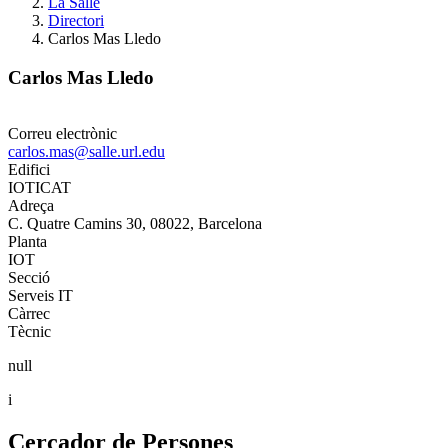
La Salle
Directori
Carlos Mas Lledo
Carlos Mas Lledo
Correu electrònic
carlos.mas@salle.url.edu
Edifici
IOTICAT
Adreça
C. Quatre Camins 30, 08022, Barcelona
Planta
IOT
Secció
Serveis IT
Càrrec
Tècnic
null
i
Cercador de Persones