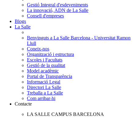
Gestió Integral d'esdeveniments
La innovació, ADN de La Salle
Consell d'empreses
Blogs
La Salle
Benvinguts a La Salle Barcelona - Universitat Ramon
Llull
Coneix-nos
Organització i estructura
Escoles i Facultats
Gestió de la qualitat
Model acadèmic
Portal de Transparència
Informació Legal
Directori La Salle
Treballa a La Salle
Com arribar-hi
Contacte
LA SALLE CAMPUS BARCELONA