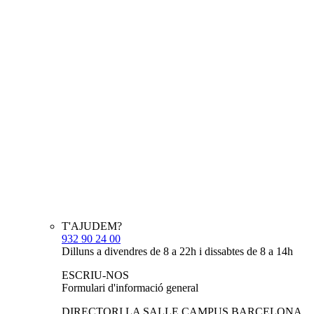
T'AJUDEM?
932 90 24 00
Dilluns a divendres de 8 a 22h i dissabtes de 8 a 14h
ESCRIU-NOS
Formulari d'informació general
DIRECTORI LA SALLE CAMPUS BARCELONA