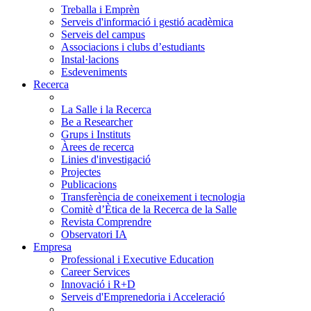
Treballa i Emprèn
Serveis d'informació i gestió acadèmica
Serveis del campus
Associacions i clubs d’estudiants
Instal·lacions
Esdeveniments
Recerca
La Salle i la Recerca
Be a Researcher
Grups i Instituts
Àrees de recerca
Linies d'investigació
Projectes
Publicacions
Transferència de coneixement i tecnologia
Comitè d’Ètica de la Recerca de la Salle
Revista Comprendre
Observatori IA
Empresa
Professional i Executive Education
Career Services
Innovació i R+D
Serveis d'Emprenedoria i Acceleració