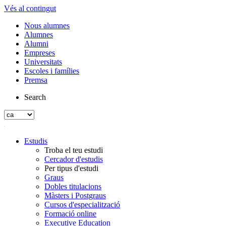
Vés al contingut
Nous alumnes
Alumnes
Alumni
Empreses
Universitats
Escoles i famílies
Premsa
Search
Estudis
Troba el teu estudi
Cercador d'estudis
Per tipus d'estudi
Graus
Dobles titulacions
Màsters i Postgraus
Cursos d'especialització
Formació online
Executive Education