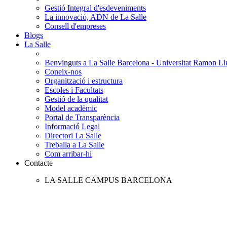
Gestió Integral d'esdeveniments
La innovació, ADN de La Salle
Consell d'empreses
Blogs
La Salle
Benvinguts a La Salle Barcelona - Universitat Ramon Llu
Coneix-nos
Organització i estructura
Escoles i Facultats
Gestió de la qualitat
Model acadèmic
Portal de Transparència
Informació Legal
Directori La Salle
Treballa a La Salle
Com arribar-hi
Contacte
LA SALLE CAMPUS BARCELONA