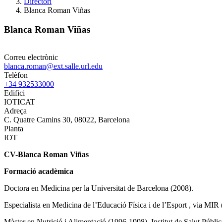
Directori
Blanca Roman Viñas
Blanca Roman Viñas
Correu electrònic
blanca.roman@ext.salle.url.edu
Telèfon
+34 932533000
Edifici
IOTICAT
Adreça
C. Quatre Camins 30, 08022, Barcelona
Planta
IOT
CV-Blanca Roman Viñas
Formació acadèmica
Doctora en Medicina per la Universitat de Barcelona (2008).
Especialista en Medicina de l’Educació Física i de l’Esport , via MIR
Màster en Nutrició i Alimentació (1996-1998). Institut de Salut Públic