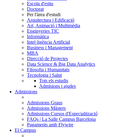
Escola d'estiu
Doctorat
Per l'àrea d'estudi
Arquitectura i Edificació
Art, Animació i Multimèdia
Enginyeries TIC
Informàtica
Intel·ligència Artificial
Business i Management
MBA
Direcció de Projectes
Data Science & Big Data Analytics
Filosofia i Humanitats
Tecnologia i Salut
Tots els estudis
Admisions i ajudes
Admissions
Admissions Graus
Admissions Màsters
Admissions Cursos d'Especialització
FAQs | La Salle Campus Barcelona
Pagaments amb Flywire
El Campus