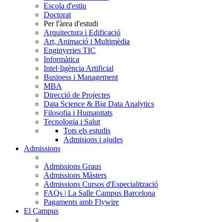
Escola d'estiu
Doctorat
Per l'àrea d'estudi
Arquitectura i Edificació
Art, Animació i Multimèdia
Enginyeries TIC
Informàtica
Intel·ligència Artificial
Business i Management
MBA
Direcció de Projectes
Data Science & Big Data Analytics
Filosofia i Humanitats
Tecnologia i Salut
Tots els estudis
Admisions i ajudes
Admissions
Admissions Graus
Admissions Màsters
Admissions Cursos d'Especialització
FAQs | La Salle Campus Barcelona
Pagaments amb Flywire
El Campus