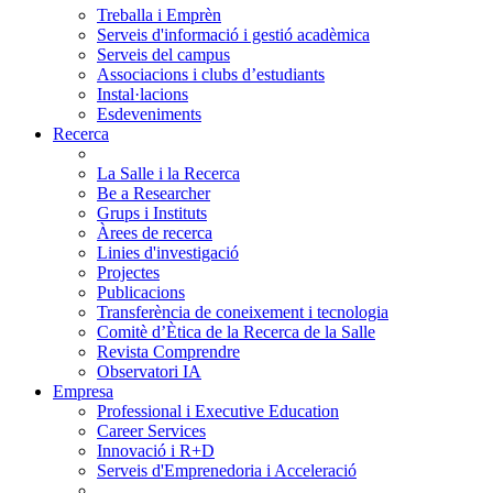
Treballa i Emprèn
Serveis d'informació i gestió acadèmica
Serveis del campus
Associacions i clubs d’estudiants
Instal·lacions
Esdeveniments
Recerca
La Salle i la Recerca
Be a Researcher
Grups i Instituts
Àrees de recerca
Linies d'investigació
Projectes
Publicacions
Transferència de coneixement i tecnologia
Comitè d’Ètica de la Recerca de la Salle
Revista Comprendre
Observatori IA
Empresa
Professional i Executive Education
Career Services
Innovació i R+D
Serveis d'Emprenedoria i Acceleració