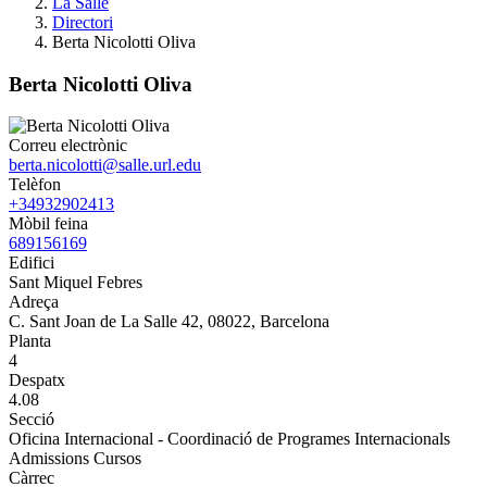
La Salle
Directori
Berta Nicolotti Oliva
Berta Nicolotti Oliva
Correu electrònic
berta.nicolotti@salle.url.edu
Telèfon
+34932902413
Mòbil feina
689156169
Edifici
Sant Miquel Febres
Adreça
C. Sant Joan de La Salle 42, 08022, Barcelona
Planta
4
Despatx
4.08
Secció
Oficina Internacional - Coordinació de Programes Internacionals
Admissions Cursos
Càrrec