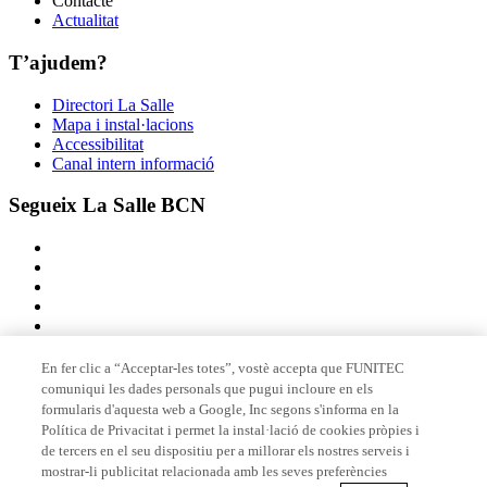
Contacte
Actualitat
T’ajudem?
Directori La Salle
Mapa i instal·lacions
Accessibilitat
Canal intern informació
Segueix La Salle BCN
En fer clic a “Acceptar-les totes”, vostè accepta que FUNITEC
comuniqui les dades personals que pugui incloure en els
Membre de
formularis d'aquesta web a Google, Inc segons s'informa en la
Política de Privacitat i permet la instal·lació de cookies pròpies i
de tercers en el seu dispositiu per a millorar els nostres serveis i
mostrar-li publicitat relacionada amb les seves preferències
Acreditacions