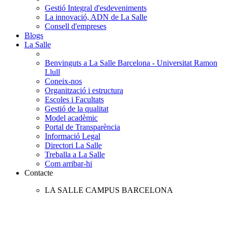
Gestió Integral d'esdeveniments
La innovació, ADN de La Salle
Consell d'empreses
Blogs
La Salle
Benvinguts a La Salle Barcelona - Universitat Ramon
Llull
Coneix-nos
Organització i estructura
Escoles i Facultats
Gestió de la qualitat
Model acadèmic
Portal de Transparència
Informació Legal
Directori La Salle
Treballa a La Salle
Com arribar-hi
Contacte
LA SALLE CAMPUS BARCELONA