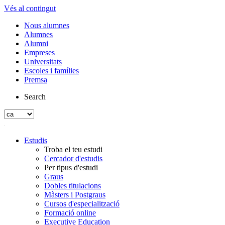
Vés al contingut
Nous alumnes
Alumnes
Alumni
Empreses
Universitats
Escoles i famílies
Premsa
Search
Estudis
Troba el teu estudi
Cercador d'estudis
Per tipus d'estudi
Graus
Dobles titulacions
Màsters i Postgraus
Cursos d'especialització
Formació online
Executive Education