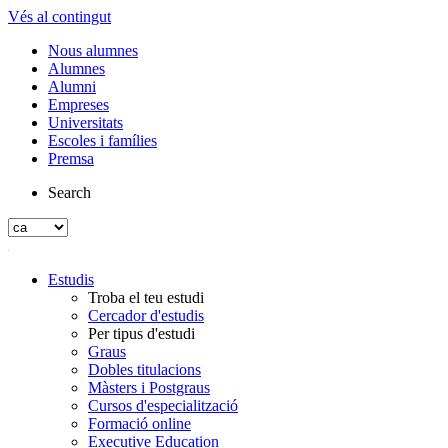
Vés al contingut
Nous alumnes
Alumnes
Alumni
Empreses
Universitats
Escoles i famílies
Premsa
Search
Estudis
Troba el teu estudi
Cercador d'estudis
Per tipus d'estudi
Graus
Dobles titulacions
Màsters i Postgraus
Cursos d'especialització
Formació online
Executive Education