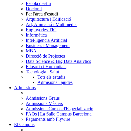
Escola d'estiu
Doctorat
Per l'àrea d'estudi
Arquitectura i Edificació
Art, Animació i Multimèdia
Enginyeries TIC
Informàtica
Intel·ligència Artificial
Business i Management
MBA
Direcció de Projectes
Data Science & Big Data Analytics
Filosofia i Humanitats
Tecnologia i Salut
Tots els estudis
Admisions i ajudes
Admissions
Admissions Graus
Admissions Màsters
Admissions Cursos d'Especialització
FAQs | La Salle Campus Barcelona
Pagaments amb Flywire
El Campus