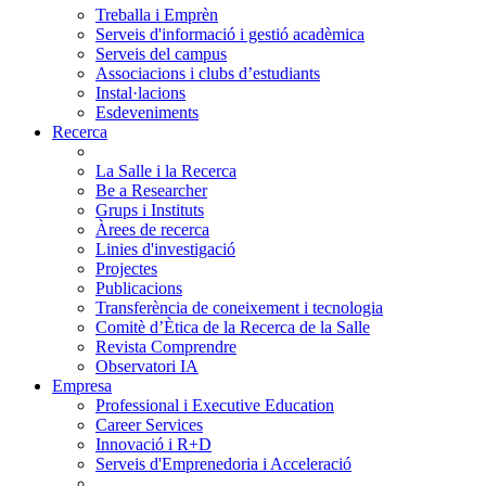
Treballa i Emprèn
Serveis d'informació i gestió acadèmica
Serveis del campus
Associacions i clubs d’estudiants
Instal·lacions
Esdeveniments
Recerca
La Salle i la Recerca
Be a Researcher
Grups i Instituts
Àrees de recerca
Linies d'investigació
Projectes
Publicacions
Transferència de coneixement i tecnologia
Comitè d’Ètica de la Recerca de la Salle
Revista Comprendre
Observatori IA
Empresa
Professional i Executive Education
Career Services
Innovació i R+D
Serveis d'Emprenedoria i Acceleració