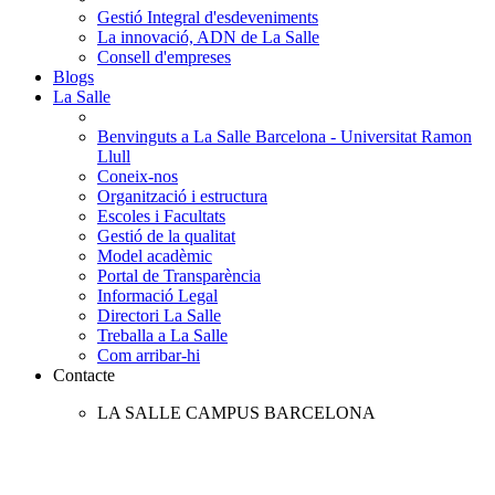
Gestió Integral d'esdeveniments
La innovació, ADN de La Salle
Consell d'empreses
Blogs
La Salle
Benvinguts a La Salle Barcelona - Universitat Ramon
Llull
Coneix-nos
Organització i estructura
Escoles i Facultats
Gestió de la qualitat
Model acadèmic
Portal de Transparència
Informació Legal
Directori La Salle
Treballa a La Salle
Com arribar-hi
Contacte
LA SALLE CAMPUS BARCELONA