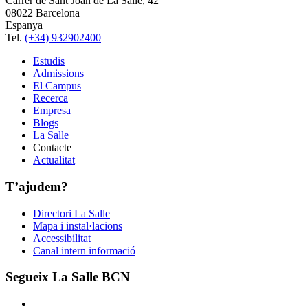
Carrer de Sant Joan de La Salle, 42
08022 Barcelona
Espanya
Tel.
(+34) 932902400
Estudis
Admissions
El Campus
Recerca
Empresa
Blogs
La Salle
Contacte
Actualitat
T’ajudem?
Directori La Salle
Mapa i instal·lacions
Accessibilitat
Canal intern informació
Segueix La Salle BCN