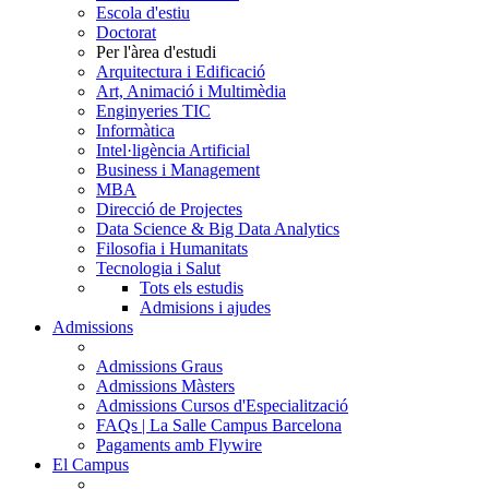
Escola d'estiu
Doctorat
Per l'àrea d'estudi
Arquitectura i Edificació
Art, Animació i Multimèdia
Enginyeries TIC
Informàtica
Intel·ligència Artificial
Business i Management
MBA
Direcció de Projectes
Data Science & Big Data Analytics
Filosofia i Humanitats
Tecnologia i Salut
Tots els estudis
Admisions i ajudes
Admissions
Admissions Graus
Admissions Màsters
Admissions Cursos d'Especialització
FAQs | La Salle Campus Barcelona
Pagaments amb Flywire
El Campus