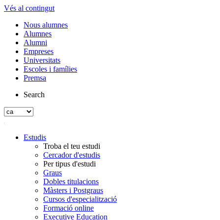
Vés al contingut
Nous alumnes
Alumnes
Alumni
Empreses
Universitats
Escoles i famílies
Premsa
Search
Estudis
Troba el teu estudi
Cercador d'estudis
Per tipus d'estudi
Graus
Dobles titulacions
Màsters i Postgraus
Cursos d'especialització
Formació online
Executive Education