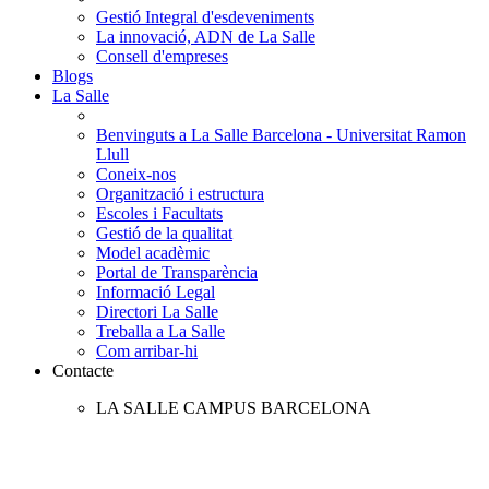
Gestió Integral d'esdeveniments
La innovació, ADN de La Salle
Consell d'empreses
Blogs
La Salle
Benvinguts a La Salle Barcelona - Universitat Ramon
Llull
Coneix-nos
Organització i estructura
Escoles i Facultats
Gestió de la qualitat
Model acadèmic
Portal de Transparència
Informació Legal
Directori La Salle
Treballa a La Salle
Com arribar-hi
Contacte
LA SALLE CAMPUS BARCELONA