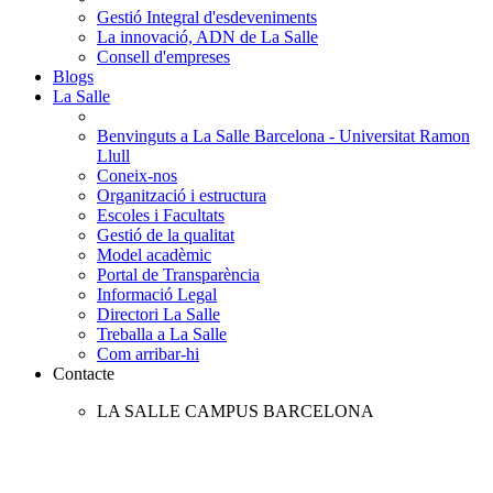
Gestió Integral d'esdeveniments
La innovació, ADN de La Salle
Consell d'empreses
Blogs
La Salle
Benvinguts a La Salle Barcelona - Universitat Ramon
Llull
Coneix-nos
Organització i estructura
Escoles i Facultats
Gestió de la qualitat
Model acadèmic
Portal de Transparència
Informació Legal
Directori La Salle
Treballa a La Salle
Com arribar-hi
Contacte
LA SALLE CAMPUS BARCELONA