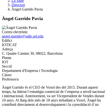
La Salle
Directori
Àngel Garrido Pavia
Àngel Garrido Pavia
Correu electrònic
angel.garrido@salle.url.edu
Edifici
IOTICAT
Adreça
C. Quatre Camins 30, 08022, Barcelona
Planta
IOT
Secció
Departament d'Empresa i Tecnologia
Càrrec
Professor/a
Àngel Garrido és el CEO de Voxel des del 2015. Durant aquest
temps, ha liderat l´estratègia comercial de l´empresa a nivell nacional
i internacional. Anteriorment, va ser Vicepresident de Vendes durant
10 anys. Al llarg dels més de 18 anys treballant a Voxel, Àngel ha
contribuït directament al desenvolupament i la consolidació d´un