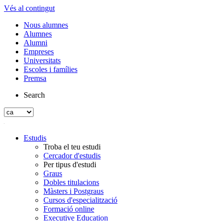
Vés al contingut
Nous alumnes
Alumnes
Alumni
Empreses
Universitats
Escoles i famílies
Premsa
Search
Estudis
Troba el teu estudi
Cercador d'estudis
Per tipus d'estudi
Graus
Dobles titulacions
Màsters i Postgraus
Cursos d'especialització
Formació online
Executive Education