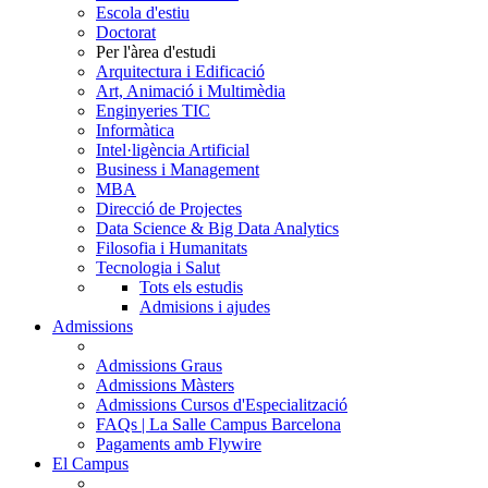
Escola d'estiu
Doctorat
Per l'àrea d'estudi
Arquitectura i Edificació
Art, Animació i Multimèdia
Enginyeries TIC
Informàtica
Intel·ligència Artificial
Business i Management
MBA
Direcció de Projectes
Data Science & Big Data Analytics
Filosofia i Humanitats
Tecnologia i Salut
Tots els estudis
Admisions i ajudes
Admissions
Admissions Graus
Admissions Màsters
Admissions Cursos d'Especialització
FAQs | La Salle Campus Barcelona
Pagaments amb Flywire
El Campus