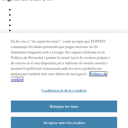
En fer clic a “Acceptar-les totes”, vostè accepta que FUNITEC
comuniqui les dades personals que pugui incloure en els
Membre de
formularis d'aquesta web a Google, Inc segons s'informa en la
Política de Privacitat i permet la instal·lació de cookies pròpies i
de tercers en el seu dispositiu per a millorar els nostres serveis i
mostrar-li publicitat relacionada amb les seves preferències
Acreditacions
mitjançant l'anàlisi dels seus hàbits de navegació.
Política de
cookies
Configuració de les cookies
© 2026 La Salle Campus Barcelona - URL |
Avís legal
|
Política de
privacitat
|
Política de cookies
Rebutjar-les totes
Formulari de cerca
Acceptar totes les cookies