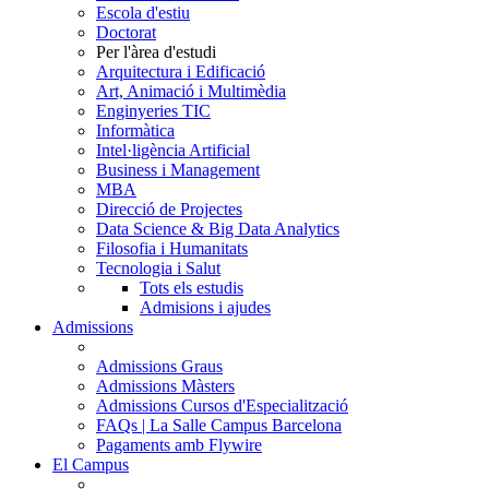
Escola d'estiu
Doctorat
Per l'àrea d'estudi
Arquitectura i Edificació
Art, Animació i Multimèdia
Enginyeries TIC
Informàtica
Intel·ligència Artificial
Business i Management
MBA
Direcció de Projectes
Data Science & Big Data Analytics
Filosofia i Humanitats
Tecnologia i Salut
Tots els estudis
Admisions i ajudes
Admissions
Admissions Graus
Admissions Màsters
Admissions Cursos d'Especialització
FAQs | La Salle Campus Barcelona
Pagaments amb Flywire
El Campus