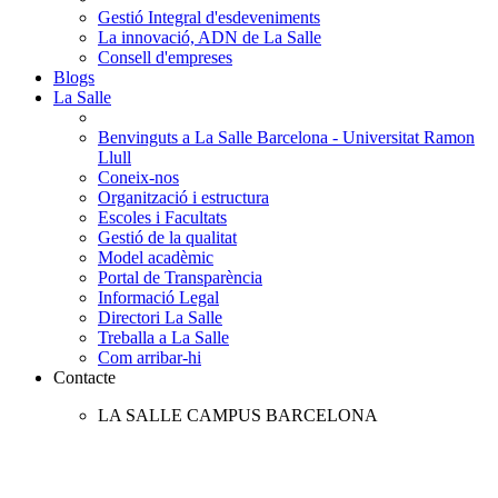
Gestió Integral d'esdeveniments
La innovació, ADN de La Salle
Consell d'empreses
Blogs
La Salle
Benvinguts a La Salle Barcelona - Universitat Ramon
Llull
Coneix-nos
Organització i estructura
Escoles i Facultats
Gestió de la qualitat
Model acadèmic
Portal de Transparència
Informació Legal
Directori La Salle
Treballa a La Salle
Com arribar-hi
Contacte
LA SALLE CAMPUS BARCELONA