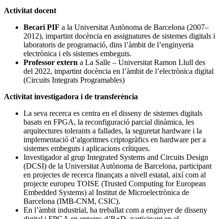
Activitat docent
Becari PIF
a la Universitat Autònoma de Barcelona (2007–
2012), impartint docència en assignatures de sistemes digitals i
laboratoris de programació, dins l’àmbit de l’enginyeria
electrònica i els sistemes embeguts.
Professor extern
a La Salle – Universitat Ramon Llull des
del 2022, impartint docència en l’àmbit de l’electrònica digital
(Circuits Integrats Programables)
Activitat investigadora i de transferència
La seva recerca es centra en el disseny de sistemes digitals
basats en FPGA, la reconfiguració parcial dinàmica, les
arquitectures tolerants a fallades, la seguretat hardware i la
implementació d’algoritmes criptogràfics en hardware per a
sistemes embeguts i aplicacions crítiques.
Investigador al grup Integrated Systems and Circuits Design
(DCSI) de la Universitat Autònoma de Barcelona, participant
en projectes de recerca finançats a nivell estatal, així com al
projecte europeu TOISE (Trusted Computing for European
Embedded Systems) al Institut de Microelectrònica de
Barcelona (IMB-CNM, CSIC).
En l’àmbit industrial, ha treballat com a enginyer de disseny
digital i FPGA en entorns d’R+D, participant en el