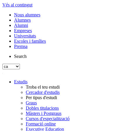
Vés al contingut
Nous alumnes
Alumnes
Alumni
Empreses
Universitats
Escoles i famílies
Premsa
Search
Estudis
Troba el teu estudi
Cercador d'estudis
Per tipus d'estudi
Graus
Dobles titulacions
Màsters i Postgraus
Cursos d'especialització
Formació online
Executive Education