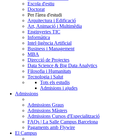
Escola d'estiu
Doctorat
Per l'àrea d'estudi
Arquitectura i Edificació
Art, Animació i Multimèdia
Enginyeries TIC
Informàtica
Intel·ligència Artificial
Business i Management
MBA
Direcció de Projectes
Data Science & Big Data Analytics
Filosofia i Humanitats
Tecnologia i Salut
Tots els estudis
Admisions i ajudes
Admissions
Admissions Graus
Admissions Màsters
Admissions Cursos d'Especialització
FAQs | La Salle Campus Barcelona
Pagaments amb Flywire
El Campus