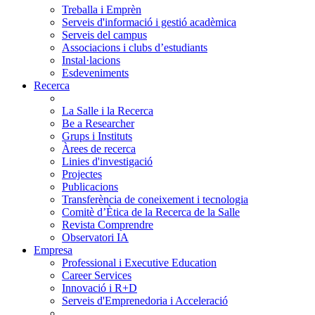
Treballa i Emprèn
Serveis d'informació i gestió acadèmica
Serveis del campus
Associacions i clubs d’estudiants
Instal·lacions
Esdeveniments
Recerca
La Salle i la Recerca
Be a Researcher
Grups i Instituts
Àrees de recerca
Linies d'investigació
Projectes
Publicacions
Transferència de coneixement i tecnologia
Comitè d’Ètica de la Recerca de la Salle
Revista Comprendre
Observatori IA
Empresa
Professional i Executive Education
Career Services
Innovació i R+D
Serveis d'Emprenedoria i Acceleració