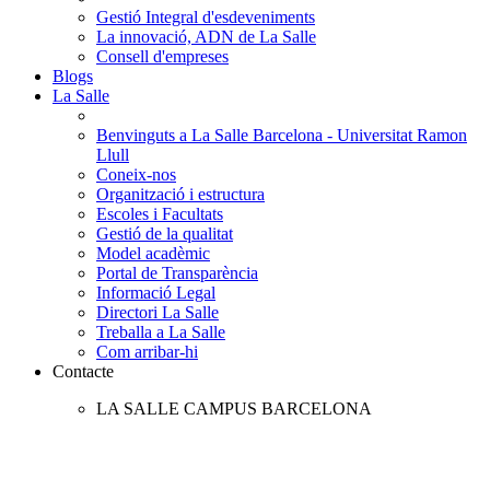
Gestió Integral d'esdeveniments
La innovació, ADN de La Salle
Consell d'empreses
Blogs
La Salle
Benvinguts a La Salle Barcelona - Universitat Ramon
Llull
Coneix-nos
Organització i estructura
Escoles i Facultats
Gestió de la qualitat
Model acadèmic
Portal de Transparència
Informació Legal
Directori La Salle
Treballa a La Salle
Com arribar-hi
Contacte
LA SALLE CAMPUS BARCELONA