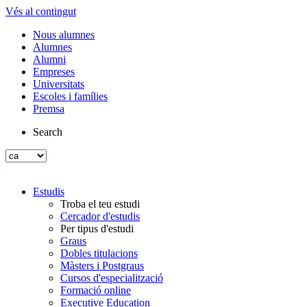
Vés al contingut
Nous alumnes
Alumnes
Alumni
Empreses
Universitats
Escoles i famílies
Premsa
Search
Estudis
Troba el teu estudi
Cercador d'estudis
Per tipus d'estudi
Graus
Dobles titulacions
Màsters i Postgraus
Cursos d'especialització
Formació online
Executive Education