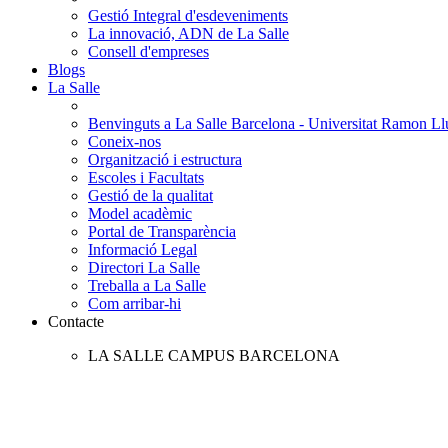
Gestió Integral d'esdeveniments
La innovació, ADN de La Salle
Consell d'empreses
Blogs
La Salle
Benvinguts a La Salle Barcelona - Universitat Ramon Llu
Coneix-nos
Organització i estructura
Escoles i Facultats
Gestió de la qualitat
Model acadèmic
Portal de Transparència
Informació Legal
Directori La Salle
Treballa a La Salle
Com arribar-hi
Contacte
LA SALLE CAMPUS BARCELONA