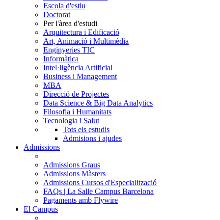
Escola d'estiu
Doctorat
Per l'àrea d'estudi
Arquitectura i Edificació
Art, Animació i Multimèdia
Enginyeries TIC
Informàtica
Intel·ligència Artificial
Business i Management
MBA
Direcció de Projectes
Data Science & Big Data Analytics
Filosofia i Humanitats
Tecnologia i Salut
Tots els estudis
Admisions i ajudes
Admissions
Admissions Graus
Admissions Màsters
Admissions Cursos d'Especialització
FAQs | La Salle Campus Barcelona
Pagaments amb Flywire
El Campus