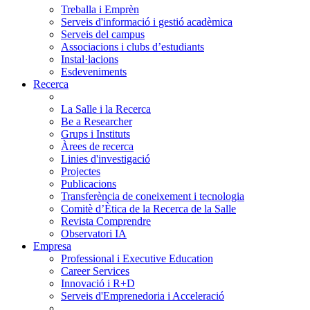
Treballa i Emprèn
Serveis d'informació i gestió acadèmica
Serveis del campus
Associacions i clubs d’estudiants
Instal·lacions
Esdeveniments
Recerca
La Salle i la Recerca
Be a Researcher
Grups i Instituts
Àrees de recerca
Linies d'investigació
Projectes
Publicacions
Transferència de coneixement i tecnologia
Comitè d’Ètica de la Recerca de la Salle
Revista Comprendre
Observatori IA
Empresa
Professional i Executive Education
Career Services
Innovació i R+D
Serveis d'Emprenedoria i Acceleració