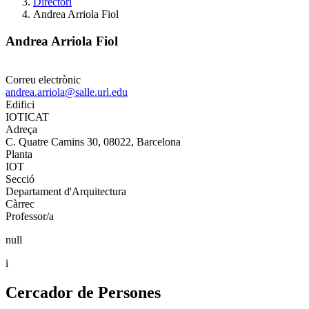
Directori
Andrea Arriola Fiol
Andrea Arriola Fiol
Correu electrònic
andrea.arriola@salle.url.edu
Edifici
IOTICAT
Adreça
C. Quatre Camins 30, 08022, Barcelona
Planta
IOT
Secció
Departament d'Arquitectura
Càrrec
Professor/a
null
i
Cercador de Persones