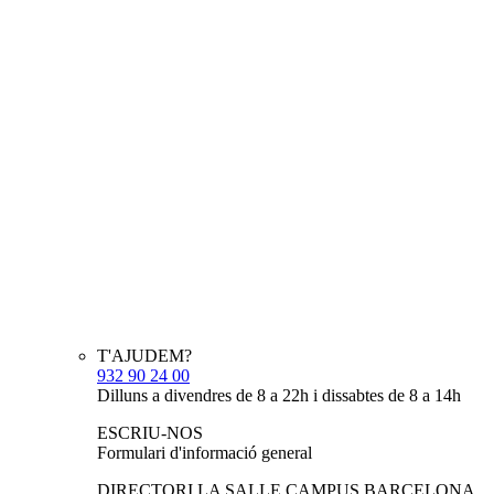
T'AJUDEM?
932 90 24 00
Dilluns a divendres de 8 a 22h i dissabtes de 8 a 14h
ESCRIU-NOS
Formulari d'informació general
DIRECTORI LA SALLE CAMPUS BARCELONA