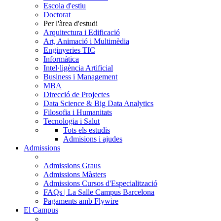
Escola d'estiu
Doctorat
Per l'àrea d'estudi
Arquitectura i Edificació
Art, Animació i Multimèdia
Enginyeries TIC
Informàtica
Intel·ligència Artificial
Business i Management
MBA
Direcció de Projectes
Data Science & Big Data Analytics
Filosofia i Humanitats
Tecnologia i Salut
Tots els estudis
Admisions i ajudes
Admissions
Admissions Graus
Admissions Màsters
Admissions Cursos d'Especialització
FAQs | La Salle Campus Barcelona
Pagaments amb Flywire
El Campus