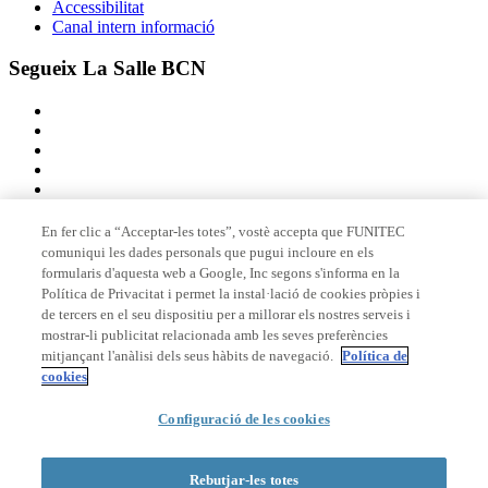
Accessibilitat
Canal intern informació
Segueix La Salle BCN
En fer clic a “Acceptar-les totes”, vostè accepta que FUNITEC
comuniqui les dades personals que pugui incloure en els
Membre de
formularis d'aquesta web a Google, Inc segons s'informa en la
Política de Privacitat i permet la instal·lació de cookies pròpies i
de tercers en el seu dispositiu per a millorar els nostres serveis i
mostrar-li publicitat relacionada amb les seves preferències
Acreditacions
mitjançant l'anàlisi dels seus hàbits de navegació.
Política de
cookies
Configuració de les cookies
© 2026 La Salle Campus Barcelona - URL |
Avís legal
|
Política de
privacitat
|
Política de cookies
Rebutjar-les totes
Formulari de cerca