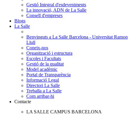
Gestió Integral d'esdeveniments
La innovació, ADN de La Salle
Consell d'empreses
Blogs
La Salle
Benvinguts a La Salle Barcelona - Universitat Ramon
Llull
Coneix-nos
Organització i estructura
Escoles i Facultats
Gestió de la qualitat
Model acadèmic
Portal de Transparència
Informació Legal
Directori La Salle
Treballa a La Salle
Com arribar-hi
Contacte
LA SALLE CAMPUS BARCELONA