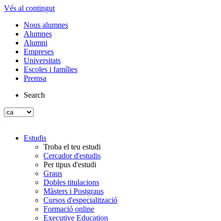
Vés al contingut
Nous alumnes
Alumnes
Alumni
Empreses
Universitats
Escoles i famílies
Premsa
Search
Estudis
Troba el teu estudi
Cercador d'estudis
Per tipus d'estudi
Graus
Dobles titulacions
Màsters i Postgraus
Cursos d'especialització
Formació online
Executive Education