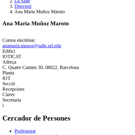
La Salle
Directori
Ana Maria Muñoz Maroto
Ana Maria Muñoz Maroto
Correu electrònic
anamaria.munoz@salle.url.edu
Edifici
IOTICAT
Adreça
C. Quatre Camins 30, 08022, Barcelona
Planta
IOT
Secció
Recepcions
Càrrec
Secretaria
i
Cercador de Persones
Professorat