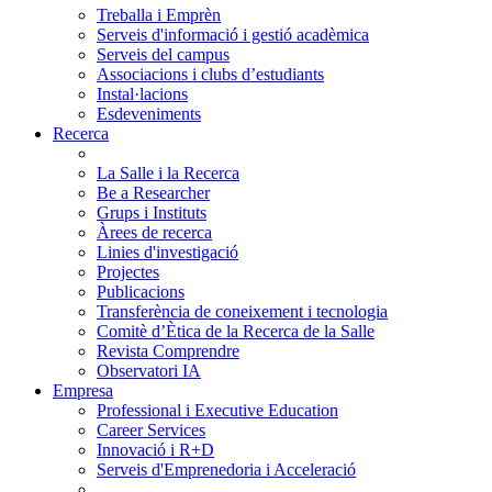
Treballa i Emprèn
Serveis d'informació i gestió acadèmica
Serveis del campus
Associacions i clubs d’estudiants
Instal·lacions
Esdeveniments
Recerca
La Salle i la Recerca
Be a Researcher
Grups i Instituts
Àrees de recerca
Linies d'investigació
Projectes
Publicacions
Transferència de coneixement i tecnologia
Comitè d’Ètica de la Recerca de la Salle
Revista Comprendre
Observatori IA
Empresa
Professional i Executive Education
Career Services
Innovació i R+D
Serveis d'Emprenedoria i Acceleració