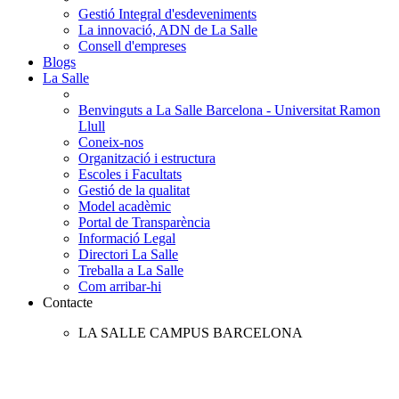
Gestió Integral d'esdeveniments
La innovació, ADN de La Salle
Consell d'empreses
Blogs
La Salle
Benvinguts a La Salle Barcelona - Universitat Ramon
Llull
Coneix-nos
Organització i estructura
Escoles i Facultats
Gestió de la qualitat
Model acadèmic
Portal de Transparència
Informació Legal
Directori La Salle
Treballa a La Salle
Com arribar-hi
Contacte
LA SALLE CAMPUS BARCELONA