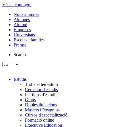
Vés al contingut
Nous alumnes
Alumnes
Alumni
Empreses
Universitats
Escoles i famílies
Premsa
Search
Estudis
Troba el teu estudi
Cercador d'estudis
Per tipus d'estudi
Graus
Dobles titulacions
Màsters i Postgraus
Cursos d'especialització
Formació online
Executive Education