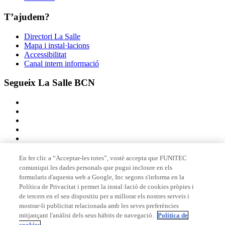
T’ajudem?
Directori La Salle
Mapa i instal·lacions
Accessibilitat
Canal intern informació
Segueix La Salle BCN
En fer clic a “Acceptar-les totes”, vostè accepta que FUNITEC
comuniqui les dades personals que pugui incloure en els
Membre de
formularis d'aquesta web a Google, Inc segons s'informa en la
Política de Privacitat i permet la instal·lació de cookies pròpies i
de tercers en el seu dispositiu per a millorar els nostres serveis i
mostrar-li publicitat relacionada amb les seves preferències
Acreditacions
mitjançant l'anàlisi dels seus hàbits de navegació.
Política de
cookies