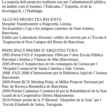
La majoria dels projectes realitzats son per l´administració pública,
en àmbits com el Sanitari, l´Educatiu, l´ Esportiu, el de la
Investigació, i l´Habitatge.
ALGUNS PROJECTES RECENTS:
Hospital Transfronterer a Puigcerdà, Girona.
Sociosanitari i Cap a les antigues casernes de Sant Andreu,
Barcelona.
Edifici per Laboratoris Docents i edifici de serveis per a l´Escola d
´Enginyeria al Nou Campus del Besos de Barcelona
PRINCIPALS PREMIS D´ARQUITECTURA
1995-Premi FAD d´Arquitectura 1994 per l´obra Escola Pública
Parvulari i Institut a Vilassar de Mar (Barcelona).
2005-Premi d´Arquitectura de les comarques de Girona per l
´Hospital Comarcal de Santa Caterina a Salt, Girona.
2008 -FAD 2008 d´Interiorisme per la Biblioteca Jujol de l´Ateneu
Barcelonès
2009-Premi BCN Meeting Point, al Millor Projecte Nacional pel
Parc de Recerca Biomèdica de Barcelona.
2009-Premis Catalunya Construcció per la Rehabilitació de la Nau
Gaudi de la Cooperativa Obrera Mataronense.
2010-Primer premi de la 3ª Biennal ´Alejandro de la Sota´ per l
´Escola Elisabeth de Salou, Tarragona.