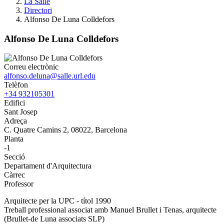
La Salle
Directori
Alfonso De Luna Colldefors
Alfonso De Luna Colldefors
Correu electrònic
alfonso.deluna@salle.url.edu
Telèfon
+34 932105301
Edifici
Sant Josep
Adreça
C. Quatre Camins 2, 08022, Barcelona
Planta
-1
Secció
Departament d'Arquitectura
Càrrec
Professor
Arquitecte per la UPC - títol 1990
Treball professional associat amb Manuel Brullet i Tenas, arquitecte
(Brullet-de Luna associats SLP)