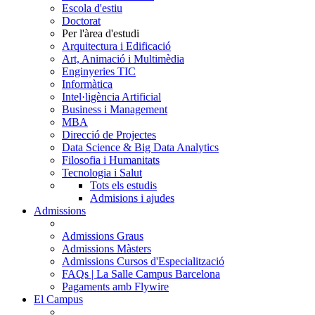
Escola d'estiu
Doctorat
Per l'àrea d'estudi
Arquitectura i Edificació
Art, Animació i Multimèdia
Enginyeries TIC
Informàtica
Intel·ligència Artificial
Business i Management
MBA
Direcció de Projectes
Data Science & Big Data Analytics
Filosofia i Humanitats
Tecnologia i Salut
Tots els estudis
Admisions i ajudes
Admissions
Admissions Graus
Admissions Màsters
Admissions Cursos d'Especialització
FAQs | La Salle Campus Barcelona
Pagaments amb Flywire
El Campus