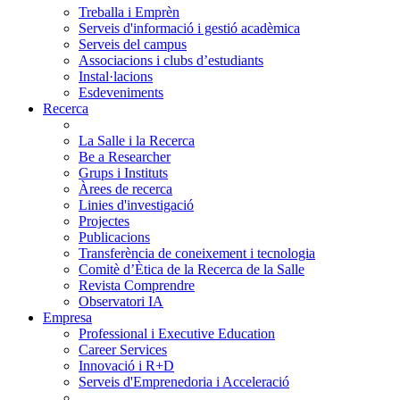
Treballa i Emprèn
Serveis d'informació i gestió acadèmica
Serveis del campus
Associacions i clubs d’estudiants
Instal·lacions
Esdeveniments
Recerca
La Salle i la Recerca
Be a Researcher
Grups i Instituts
Àrees de recerca
Linies d'investigació
Projectes
Publicacions
Transferència de coneixement i tecnologia
Comitè d’Ètica de la Recerca de la Salle
Revista Comprendre
Observatori IA
Empresa
Professional i Executive Education
Career Services
Innovació i R+D
Serveis d'Emprenedoria i Acceleració