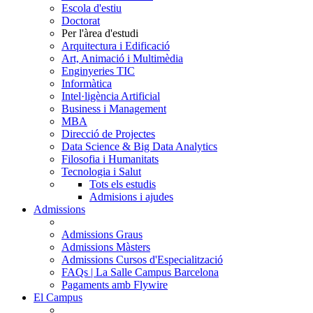
Escola d'estiu
Doctorat
Per l'àrea d'estudi
Arquitectura i Edificació
Art, Animació i Multimèdia
Enginyeries TIC
Informàtica
Intel·ligència Artificial
Business i Management
MBA
Direcció de Projectes
Data Science & Big Data Analytics
Filosofia i Humanitats
Tecnologia i Salut
Tots els estudis
Admisions i ajudes
Admissions
Admissions Graus
Admissions Màsters
Admissions Cursos d'Especialització
FAQs | La Salle Campus Barcelona
Pagaments amb Flywire
El Campus