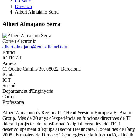
La Salle
Directori
Albert Almajano Serra
Albert Almajano Serra
Correu electrònic
albert.almajano@ext.salle.url.edu
Edifici
IOTICAT
Adreça
C. Quatre Camins 30, 08022, Barcelona
Planta
IOT
Secció
Departament d'Enginyeria
Càrrec
Professor/a
Albert Almajano és Regional IT Head Western Europe a B. Braun
Group. Més de 20 anys d´experiència en funcions directives de TI
liderant projectes de transformació digital, organització TIC i
desenvolupament d´equips al sector Healthcare. Docent des de l´any
2008 als màsters de Direcció Tecnologies de la Informació, eHealth