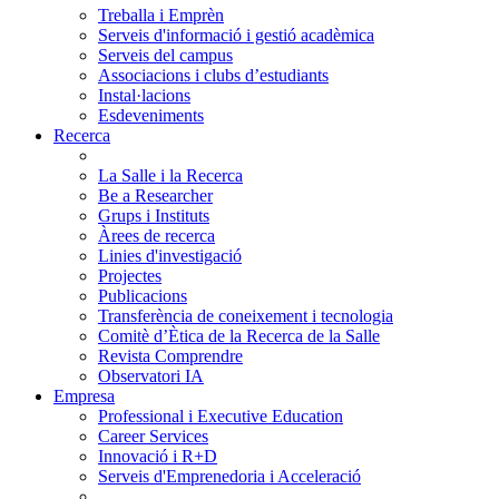
Treballa i Emprèn
Serveis d'informació i gestió acadèmica
Serveis del campus
Associacions i clubs d’estudiants
Instal·lacions
Esdeveniments
Recerca
La Salle i la Recerca
Be a Researcher
Grups i Instituts
Àrees de recerca
Linies d'investigació
Projectes
Publicacions
Transferència de coneixement i tecnologia
Comitè d’Ètica de la Recerca de la Salle
Revista Comprendre
Observatori IA
Empresa
Professional i Executive Education
Career Services
Innovació i R+D
Serveis d'Emprenedoria i Acceleració