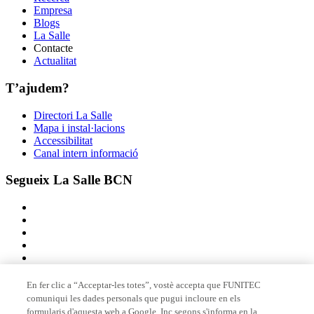
Empresa
Blogs
La Salle
Contacte
Actualitat
T’ajudem?
Directori La Salle
Mapa i instal·lacions
Accessibilitat
Canal intern informació
Segueix La Salle BCN
En fer clic a “Acceptar-les totes”, vostè accepta que FUNITEC
comuniqui les dades personals que pugui incloure en els
Membre de
formularis d'aquesta web a Google, Inc segons s'informa en la