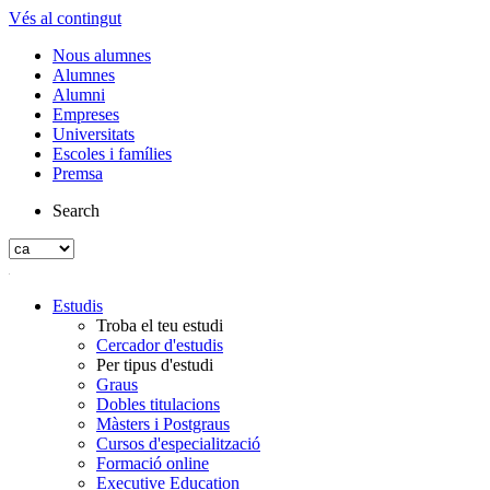
Vés al contingut
Nous alumnes
Alumnes
Alumni
Empreses
Universitats
Escoles i famílies
Premsa
Search
Estudis
Troba el teu estudi
Cercador d'estudis
Per tipus d'estudi
Graus
Dobles titulacions
Màsters i Postgraus
Cursos d'especialització
Formació online
Executive Education