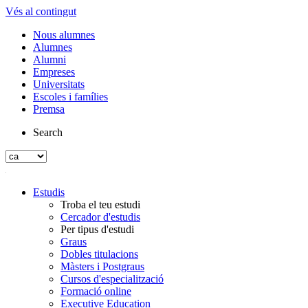
Vés al contingut
Nous alumnes
Alumnes
Alumni
Empreses
Universitats
Escoles i famílies
Premsa
Search
Estudis
Troba el teu estudi
Cercador d'estudis
Per tipus d'estudi
Graus
Dobles titulacions
Màsters i Postgraus
Cursos d'especialització
Formació online
Executive Education