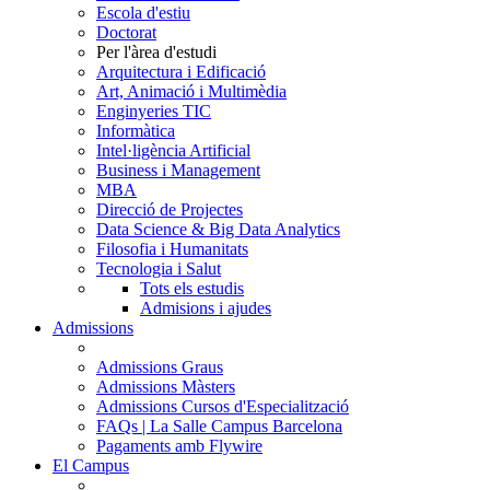
Escola d'estiu
Doctorat
Per l'àrea d'estudi
Arquitectura i Edificació
Art, Animació i Multimèdia
Enginyeries TIC
Informàtica
Intel·ligència Artificial
Business i Management
MBA
Direcció de Projectes
Data Science & Big Data Analytics
Filosofia i Humanitats
Tecnologia i Salut
Tots els estudis
Admisions i ajudes
Admissions
Admissions Graus
Admissions Màsters
Admissions Cursos d'Especialització
FAQs | La Salle Campus Barcelona
Pagaments amb Flywire
El Campus