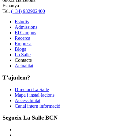
08022 Barcelona
Espanya
Tel.
(+34) 932902400
Estudis
Admissions
El Campus
Recerca
Empresa
Blogs
La Salle
Contacte
Actualitat
T’ajudem?
Directori La Salle
Mapa i instal·lacions
Accessibilitat
Canal intern informació
Segueix La Salle BCN