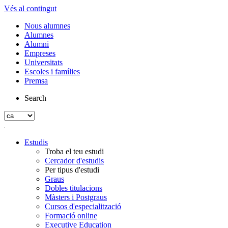
Vés al contingut
Nous alumnes
Alumnes
Alumni
Empreses
Universitats
Escoles i famílies
Premsa
Search
Estudis
Troba el teu estudi
Cercador d'estudis
Per tipus d'estudi
Graus
Dobles titulacions
Màsters i Postgraus
Cursos d'especialització
Formació online
Executive Education