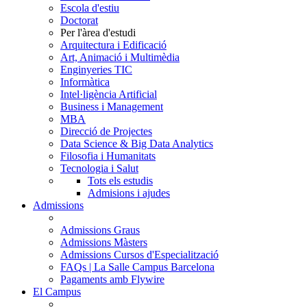
Escola d'estiu
Doctorat
Per l'àrea d'estudi
Arquitectura i Edificació
Art, Animació i Multimèdia
Enginyeries TIC
Informàtica
Intel·ligència Artificial
Business i Management
MBA
Direcció de Projectes
Data Science & Big Data Analytics
Filosofia i Humanitats
Tecnologia i Salut
Tots els estudis
Admisions i ajudes
Admissions
Admissions Graus
Admissions Màsters
Admissions Cursos d'Especialització
FAQs | La Salle Campus Barcelona
Pagaments amb Flywire
El Campus