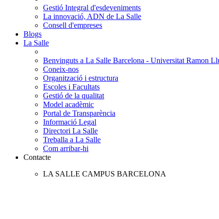
Gestió Integral d'esdeveniments
La innovació, ADN de La Salle
Consell d'empreses
Blogs
La Salle
Benvinguts a La Salle Barcelona - Universitat Ramon Llu
Coneix-nos
Organització i estructura
Escoles i Facultats
Gestió de la qualitat
Model acadèmic
Portal de Transparència
Informació Legal
Directori La Salle
Treballa a La Salle
Com arribar-hi
Contacte
LA SALLE CAMPUS BARCELONA