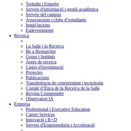
Treballa i Emprèn
Serveis d'informació i gestió acadèmica
Serveis del campus
Associacions i clubs d’estudiants
Instal·lacions
Esdeveniments
Recerca
La Salle i la Recerca
Be a Researcher
Grups i Instituts
Àrees de recerca
Linies d'investigació
Projectes
Publicacions
Transferència de coneixement i tecnologia
Comitè d’Ètica de la Recerca de la Salle
Revista Comprendre
Observatori IA
Empresa
Professional i Executive Education
Career Services
Innovació i R+D
Serveis d'Emprenedoria i Acceleració