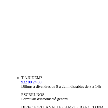
T'AJUDEM?
932 90 24 00
Dilluns a divendres de 8 a 22h i dissabtes de 8 a 14h
ESCRIU-NOS
Formulari d'informació general
DIRECTORI LA SALLE CAMPUS BARCELONA