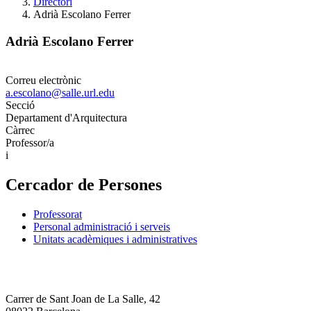
Directori
Adrià Escolano Ferrer
Adrià Escolano Ferrer
Correu electrònic
a.escolano@salle.url.edu
Secció
Departament d'Arquitectura
Càrrec
Professor/a
i
Cercador de Persones
Professorat
Personal administració i serveis
Unitats acadèmiques i administratives
Carrer de Sant Joan de La Salle, 42