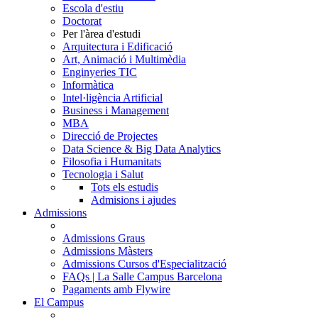
Escola d'estiu
Doctorat
Per l'àrea d'estudi
Arquitectura i Edificació
Art, Animació i Multimèdia
Enginyeries TIC
Informàtica
Intel·ligència Artificial
Business i Management
MBA
Direcció de Projectes
Data Science & Big Data Analytics
Filosofia i Humanitats
Tecnologia i Salut
Tots els estudis
Admisions i ajudes
Admissions
Admissions Graus
Admissions Màsters
Admissions Cursos d'Especialització
FAQs | La Salle Campus Barcelona
Pagaments amb Flywire
El Campus