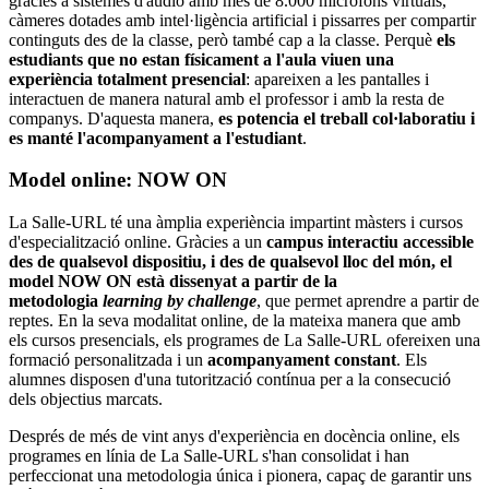
gràcies a sistemes d'àudio amb més de 8.000 micròfons virtuals,
càmeres dotades amb intel·ligència artificial i pissarres per compartir
continguts des de la classe, però també cap a la classe. Perquè
els
estudiants que no estan físicament a l'aula viuen una
experiència totalment presencial
: apareixen a les pantalles i
interactuen de manera natural amb el professor i amb la resta de
companys. D'aquesta manera,
es potencia el treball col·laboratiu i
es manté l'acompanyament a l'estudiant
.
Model online: NOW ON
La Salle-URL té una àmplia experiència impartint màsters i cursos
d'especialització online. Gràcies a un
campus interactiu accessible
des de qualsevol dispositiu, i des de qualsevol lloc del món, el
model NOW ON està dissenyat a partir de la
metodologia
learning by challenge
, que permet aprendre a partir de
reptes. En la seva modalitat online, de la mateixa manera que amb
els cursos presencials, els programes de La Salle-URL ofereixen una
formació personalitzada i un
acompanyament constant
. Els
alumnes disposen d'una tutorització contínua per a la consecució
dels objectius marcats.
Després de més de vint anys d'experiència en docència online, els
programes en línia de La Salle-URL s'han consolidat i han
perfeccionat una metodologia única i pionera, capaç de garantir uns