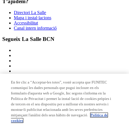
T’ajudem?
Directori La Salle
Mapa i instal·lacions
Accessibilitat
Canal intern informació
Segueix La Salle BCN
En fer clic a “Acceptar-les totes”, vostè accepta que FUNITEC
comuniqui les dades personals que pugui incloure en els
Membre de
formularis d'aquesta web a Google, Inc segons s'informa en la
Política de Privacitat i permet la instal·lació de cookies pròpies i
de tercers en el seu dispositiu per a millorar els nostres serveis i
mostrar-li publicitat relacionada amb les seves preferències
Acreditacions
mitjançant l'anàlisi dels seus hàbits de navegació.
Política de
cookies