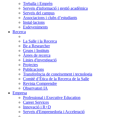
Treballa i Emprèn
Serveis d'informació i gestió acadèmica
Serveis del campus
Associacions i clubs d’estudiants
Instal·lacions
Esdeveniments
Recerca
La Salle i la Recerca
Be a Researcher
Grups i Instituts
Àrees de recerca
Linies d'investigació
Projectes
Publicacions
Transferència de coneixement i tecnologia
Comitè d’Ètica de la Recerca de la Salle
Revista Comprendre
Observatori IA
Empresa
Professional i Executive Education
Career Services
Innovació i R+D
Serveis d'Emprenedoria i Acceleració