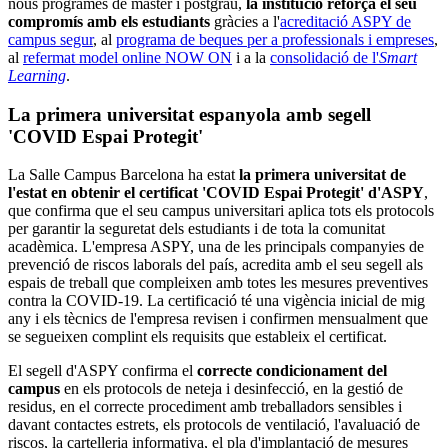
nous programes de màster i postgrau,
la institució reforça el seu
compromís amb els estudiants
gràcies a l'
acreditació ASPY de
campus segur
, al
programa de beques per a professionals i empreses
,
al
refermat model online NOW ON
i a la
consolidació de l'
Smart
Learning
.
La primera universitat espanyola amb segell
'COVID Espai Protegit'
La Salle Campus Barcelona ha estat
la primera universitat de
l'estat en obtenir el certificat 'COVID Espai Protegit' d'ASPY
,
que confirma que el seu campus universitari aplica tots els protocols
per garantir la seguretat dels estudiants i de tota la comunitat
acadèmica. L'empresa ASPY, una de les principals companyies de
prevenció de riscos laborals del país, acredita amb el seu segell als
espais de treball que compleixen amb totes les mesures preventives
contra la COVID-19. La certificació té una vigència inicial de mig
any i els tècnics de l'empresa revisen i confirmen mensualment que
se segueixen complint els requisits que estableix el certificat.
El segell d'ASPY confirma el
correcte condicionament del
campus
en els protocols de neteja i desinfecció, en la gestió de
residus, en el correcte procediment amb treballadors sensibles i
davant contactes estrets, els protocols de ventilació, l'avaluació de
riscos, la cartelleria informativa, el pla d'implantació de mesures