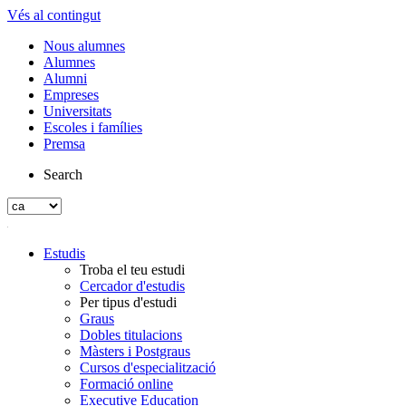
Vés al contingut
Nous alumnes
Alumnes
Alumni
Empreses
Universitats
Escoles i famílies
Premsa
Search
Estudis
Troba el teu estudi
Cercador d'estudis
Per tipus d'estudi
Graus
Dobles titulacions
Màsters i Postgraus
Cursos d'especialització
Formació online
Executive Education