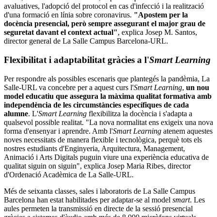
avaluatives, l'adopció del protocol en cas d'infecció i la realització
d'una formació en línia sobre coronavirus.
"Apostem per la
docència presencial, però sempre assegurant el major grau de
seguretat davant el context actual"
, explica Josep M. Santos,
director general de La Salle Campus Barcelona-URL.
Flexibilitat i adaptabilitat gràcies a l'
Smart Learning
Per respondre als possibles escenaris que plantegés la pandèmia, La
Salle-URL va concebre per a aquest curs l'
Smart Learning
,
un nou
model educatiu que assegura la màxima qualitat formativa amb
independència de les circumstàncies específiques de cada
alumne
. L'
Smart Learning
flexibilitza la docència i s'adapta a
qualsevol possible realitat. "La nova normalitat ens exigeix ​​una nova
forma d'ensenyar i aprendre. Amb l'
Smart Learning
atenem aquestes
noves necessitats de manera flexible i tecnològica, perquè tots els
nostres estudiants d'Enginyeria, Arquitectura, Management,
Animació i Arts Digitals puguin viure una experiència educativa de
qualitat siguin on siguin", explica Josep Maria Ribes, director
d'Ordenació Acadèmica de La Salle-URL.
Més de seixanta classes, sales i laboratoris de La Salle Campus
Barcelona han estat habilitades per adaptar-se al model
smart
. Les
aules permeten la transmissió en directe de la sessió presencial