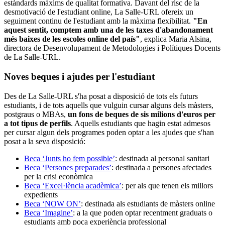
estàndards màxims de qualitat formativa. Davant del risc de la
desmotivació de l'estudiant online, La Salle-URL ofereix un
seguiment continu de l'estudiant amb la màxima flexibilitat.
"En
aquest sentit, comptem amb una de les taxes d'abandonament
més baixes de les escoles online del país"
, explica Maria Alsina,
directora de Desenvolupament de Metodologies i Polítiques Docents
de La Salle-URL.
Noves beques i ajudes per l'estudiant
Des de La Salle-URL s'ha posat a disposició de tots els futurs
estudiants, i de tots aquells que vulguin cursar alguns dels màsters,
postgraus o MBAs,
un fons de beques de sis milions d'euros per
a tot tipus de perfils
. Aquells estudiants que hagin estat admesos
per cursar algun dels programes poden optar a les ajudes que s'han
posat a la seva disposició:
Beca ‘Junts ho fem possible’
: destinada al personal sanitari
Beca ‘Persones preparades’
: destinada a persones afectades
per la crisi econòmica
Beca ‘Excel·lència acadèmica’
: per als que tenen els millors
expedients
Beca ‘NOW ON’
: destinada als estudiants de màsters online
Beca ‘Imagine’
: a la que poden optar recentment graduats o
estudiants amb poca experiència professional