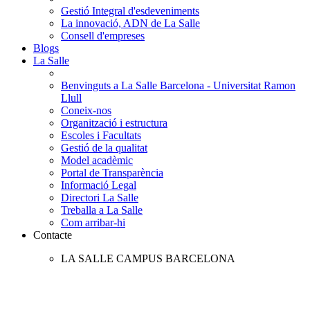
Gestió Integral d'esdeveniments
La innovació, ADN de La Salle
Consell d'empreses
Blogs
La Salle
Benvinguts a La Salle Barcelona - Universitat Ramon
Llull
Coneix-nos
Organització i estructura
Escoles i Facultats
Gestió de la qualitat
Model acadèmic
Portal de Transparència
Informació Legal
Directori La Salle
Treballa a La Salle
Com arribar-hi
Contacte
LA SALLE CAMPUS BARCELONA