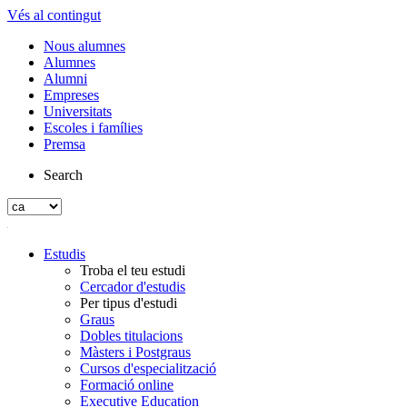
Vés al contingut
Nous alumnes
Alumnes
Alumni
Empreses
Universitats
Escoles i famílies
Premsa
Search
Estudis
Troba el teu estudi
Cercador d'estudis
Per tipus d'estudi
Graus
Dobles titulacions
Màsters i Postgraus
Cursos d'especialització
Formació online
Executive Education