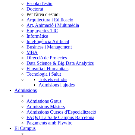
Escola d'estiu
Doctorat
Per l'àrea d'estudi
Arquitectura i Edificació
Art, Animació i Multimèdia
Enginyeries TIC
Informàtica
Intel·ligència Artificial
Business i Management
MBA
Direcció de Projectes
Data Science & Big Data Analytics
Filosofia i Humanitats
Tecnologia i Salut
Tots els estudis
Admisions i ajudes
Admissions
Admissions Graus
Admissions Màsters
Admissions Cursos d'Especialització
FAQs | La Salle Campus Barcelona
Pagaments amb Flywire
El Campus