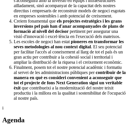
s'aconseguirà amb la inversió en equips i infraestructures
aïlladament, sinó acompanyat de la capacitat dels nostres
directius i empresaris de reconstruir models de negoci esgotats
en empreses sostenibles i amb potencial de creixement.
Creiem fonamental que
els projectes estratègics i les grans
inversions pel país han d'anar acompanyades de plans de
formació al nivell del decisor
pertinent per assegurar una
visió d'innovació i excel·lència en l'execució dels mateixos.
Les escoles de negoci han estat
pioneres en transformar les
seves metodologies al nou context digital
. El seu potencial
per facilitar l'accés al coneixement al llarg de tot el país és un
gran actiu per contribuir a la cohesió social i territorial i
ampliar la distribució de la riquesa i el creixement econòmic.
Finalment, posem tot el nostre potencial acadèmic i formatiu
al servei de les administracions públiques per
contribuir de la
manera en què es consideri convenient a aconseguir que
tot el projecte de fons Next Generation sigui un veritable
èxit
que contribueixi a la modernització del nostre teixit
productiu i la millora en la qualitat i sostenibilitat de l'ocupació
al nostre país.
i
Agenda