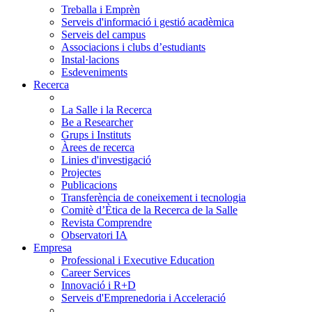
Treballa i Emprèn
Serveis d'informació i gestió acadèmica
Serveis del campus
Associacions i clubs d’estudiants
Instal·lacions
Esdeveniments
Recerca
La Salle i la Recerca
Be a Researcher
Grups i Instituts
Àrees de recerca
Linies d'investigació
Projectes
Publicacions
Transferència de coneixement i tecnologia
Comitè d’Ètica de la Recerca de la Salle
Revista Comprendre
Observatori IA
Empresa
Professional i Executive Education
Career Services
Innovació i R+D
Serveis d'Emprenedoria i Acceleració