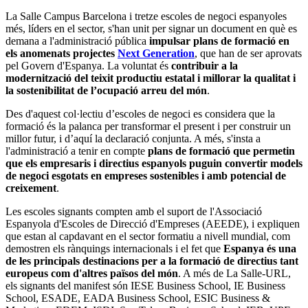
La Salle Campus Barcelona i tretze escoles de negoci espanyoles
més, líders en el sector, s'han unit per signar un document en què es
demana a l'administració pública
impulsar plans de formació en
els anomenats projectes
Next Generation
, que han de ser aprovats
pel Govern d'Espanya. La voluntat és
contribuir a la
modernització del teixit productiu estatal i millorar la qualitat i
la sostenibilitat de l’ocupació arreu del món
.
Des d'aquest col·lectiu d’escoles de negoci es considera que la
formació és la palanca per transformar el present i per construir un
millor futur, i d’aquí la declaració conjunta. A més, s'insta a
l'administració a tenir en compte
plans de formació que permetin
que els empresaris i directius espanyols puguin convertir models
de negoci esgotats en empreses sostenibles i amb potencial de
creixement
.
Les escoles signants compten amb el suport de l'Associació
Espanyola d'Escoles de Direcció d'Empreses (AEEDE), i expliquen
que estan al capdavant en el sector formatiu a nivell mundial, com
demostren els rànquings internacionals i el fet que
Espanya és una
de les principals destinacions per a la formació de directius tant
europeus com d'altres països del món
. A més de La Salle-URL,
els signants del manifest són IESE Business School, IE Business
School, ESADE, EADA Business School, ESIC Business &