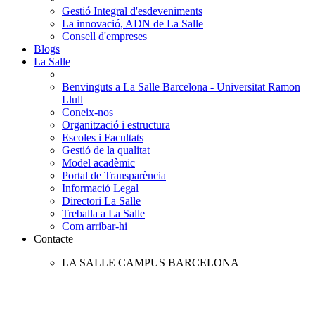
Gestió Integral d'esdeveniments
La innovació, ADN de La Salle
Consell d'empreses
Blogs
La Salle
Benvinguts a La Salle Barcelona - Universitat Ramon
Llull
Coneix-nos
Organització i estructura
Escoles i Facultats
Gestió de la qualitat
Model acadèmic
Portal de Transparència
Informació Legal
Directori La Salle
Treballa a La Salle
Com arribar-hi
Contacte
LA SALLE CAMPUS BARCELONA