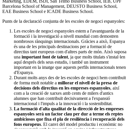
Marketing, EDEM, ISDI, San Telmo Business School, IEB, UPF
Barcelona School of Management, DEUSTO Business School,
EAE Business School e ICADE Business School.
Punts de la declaració conjunta de les escoles de negoci espanyoles:
Les escoles de negoci espanyoles estem a l'avantguarda de la
formació i la investigació a nivell mundial com demostren
nombrosos rànquings internacionals. Gràcies a això, Espanya
és una de les principals destinacions per a formació de
directius tant europeus com d'altres parts de món. Això suposa
una
important font de talent
, ja que molts titulats s'instal·len
aquí després dels seus estudis, i també un instrument
important en la imatge que aquests perfils internacionals tenen
d'Espanya.
Durant molts anys des de les escoles de negoci hem contribuït
de forma molt notable a
millorar el nivell de la presa de
decisions dels directius en les empreses espanyoles
, així
com a la creació de xarxes amb cents de milers d'antics
alumnes que han contribuït decisivament a l'expansió
internacional i l'impuls a la innovació i la sostenibilitat.
La formació d'alta qualitat de la direcció de les empreses
espanyoles serà un factor clau per dur a terme els reptes
ambiciosos que fixa el pla de resiliència i recuperació dels
fons europeus
. El canvi del model productiu i econòmic no