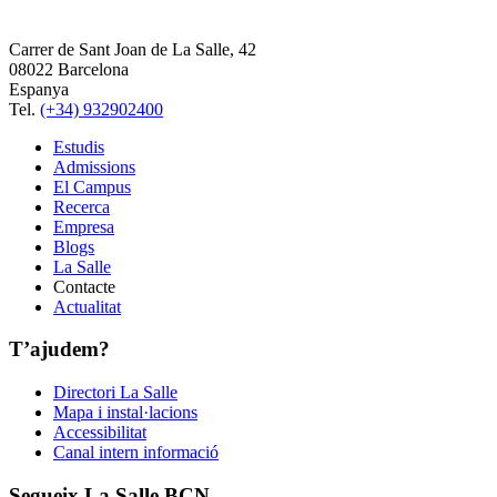
Carrer de Sant Joan de La Salle, 42
08022 Barcelona
Espanya
Tel.
(+34) 932902400
Estudis
Admissions
El Campus
Recerca
Empresa
Blogs
La Salle
Contacte
Actualitat
T’ajudem?
Directori La Salle
Mapa i instal·lacions
Accessibilitat
Canal intern informació
Segueix La Salle BCN