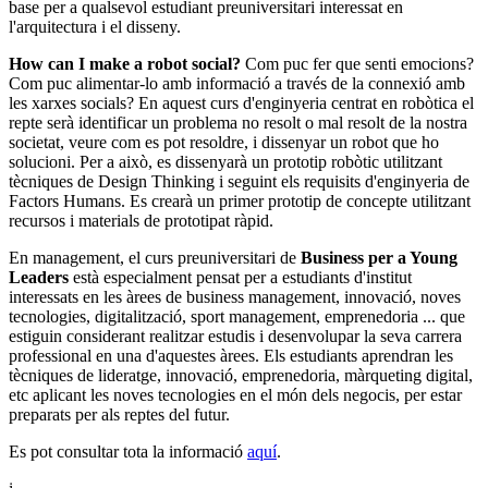
base per a qualsevol estudiant preuniversitari interessat en
l'arquitectura i el disseny.
How can I make a robot social?
Com puc fer que senti emocions?
Com puc alimentar-lo amb informació a través de la connexió amb
les xarxes socials? En aquest curs d'enginyeria centrat en robòtica el
repte serà identificar un problema no resolt o mal resolt de la nostra
societat, veure com es pot resoldre, i dissenyar un robot que ho
solucioni. Per a això, es dissenyarà un prototip robòtic utilitzant
tècniques de Design Thinking i seguint els requisits d'enginyeria de
Factors Humans. Es crearà un primer prototip de concepte utilitzant
recursos i materials de prototipat ràpid.
En management, el curs preuniversitari de
Business per a Young
Leaders
està especialment pensat per a estudiants d'institut
interessats en les àrees de business management, innovació, noves
tecnologies, digitalització, sport management, emprenedoria ... que
estiguin considerant realitzar estudis i desenvolupar la seva carrera
professional en una d'aquestes àrees. Els estudiants aprendran les
tècniques de lideratge, innovació, emprenedoria, màrqueting digital,
etc aplicant les noves tecnologies en el món dels negocis, per estar
preparats per als reptes del futur.
Es pot consultar tota la informació
aquí
.