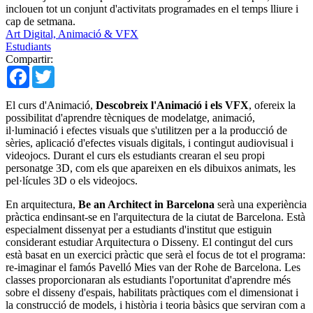
inclouen tot un conjunt d'activitats programades en el temps lliure i
cap de setmana.
Art Digital, Animació & VFX
Estudiants
Compartir:
Facebook
Twitter
El curs d'Animació,
Descobreix l'Animació i els VFX
, ofereix la
possibilitat d'aprendre tècniques de modelatge, animació,
il·luminació i efectes visuals que s'utilitzen per a la producció de
sèries, aplicació d'efectes visuals digitals, i contingut audiovisual i
videojocs. Durant el curs els estudiants crearan el seu propi
personatge 3D, com els que apareixen en els dibuixos animats, les
pel·lícules 3D o els videojocs.
En arquitectura,
Be an Architect in Barcelona
serà una experiència
pràctica endinsant-se en l'arquitectura de la ciutat de Barcelona. Està
especialment dissenyat per a estudiants d'institut que estiguin
considerant estudiar Arquitectura o Disseny. El contingut del curs
està basat en un exercici pràctic que serà el focus de tot el programa:
re-imaginar el famós Pavelló Mies van der Rohe de Barcelona. Les
classes proporcionaran als estudiants l'oportunitat d'aprendre més
sobre el disseny d'espais, habilitats pràctiques com el dimensionat i
la construcció de models, i història i teoria bàsics que serviran com a