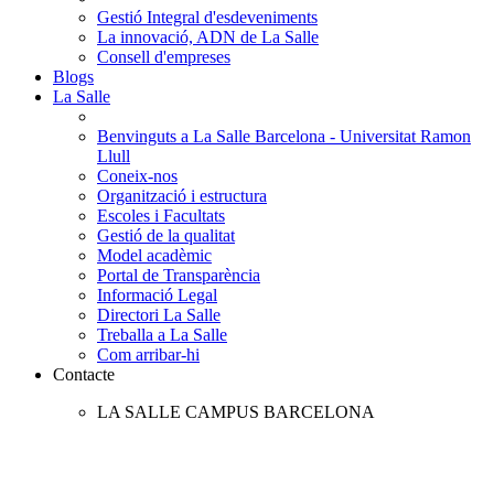
Gestió Integral d'esdeveniments
La innovació, ADN de La Salle
Consell d'empreses
Blogs
La Salle
Benvinguts a La Salle Barcelona - Universitat Ramon
Llull
Coneix-nos
Organització i estructura
Escoles i Facultats
Gestió de la qualitat
Model acadèmic
Portal de Transparència
Informació Legal
Directori La Salle
Treballa a La Salle
Com arribar-hi
Contacte
LA SALLE CAMPUS BARCELONA