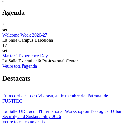
i
Agenda
2
set
Welcome Week 2026-27
La Salle Campus Barcelona
17
set
Masters' Experience Day
La Salle Executive & Professional Center
Veure tota l'agenda
Destacats
En record de Josep Vilarasu, antic membre del Patronat de
FUNITEC
La Salle-URL acull l'International Workshop on Ecological Urban
Security and Sustainability 2026
Veure totes les novetats