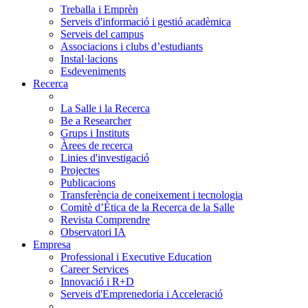
Treballa i Emprèn
Serveis d'informació i gestió acadèmica
Serveis del campus
Associacions i clubs d’estudiants
Instal·lacions
Esdeveniments
Recerca
La Salle i la Recerca
Be a Researcher
Grups i Instituts
Àrees de recerca
Linies d'investigació
Projectes
Publicacions
Transferència de coneixement i tecnologia
Comitè d’Ètica de la Recerca de la Salle
Revista Comprendre
Observatori IA
Empresa
Professional i Executive Education
Career Services
Innovació i R+D
Serveis d'Emprenedoria i Acceleració