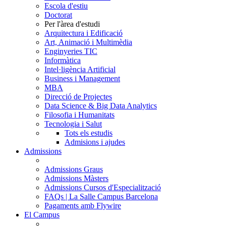
Escola d'estiu
Doctorat
Per l'àrea d'estudi
Arquitectura i Edificació
Art, Animació i Multimèdia
Enginyeries TIC
Informàtica
Intel·ligència Artificial
Business i Management
MBA
Direcció de Projectes
Data Science & Big Data Analytics
Filosofia i Humanitats
Tecnologia i Salut
Tots els estudis
Admisions i ajudes
Admissions
Admissions Graus
Admissions Màsters
Admissions Cursos d'Especialització
FAQs | La Salle Campus Barcelona
Pagaments amb Flywire
El Campus