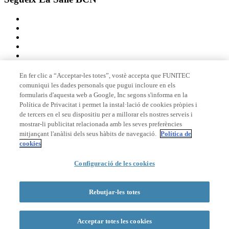
En fer clic a “Acceptar-les totes”, vostè accepta que FUNITEC
comuniqui les dades personals que pugui incloure en els
Membre de
formularis d'aquesta web a Google, Inc segons s'informa en la
Política de Privacitat i permet la instal·lació de cookies pròpies i
de tercers en el seu dispositiu per a millorar els nostres serveis i
mostrar-li publicitat relacionada amb les seves preferències
Acreditacions
mitjançant l'anàlisi dels seus hàbits de navegació.
Política de
cookies
Configuració de les cookies
© 2026 La Salle Campus Barcelona - URL |
Avís legal
|
Política de
privacitat
|
Política de cookies
Rebutjar-les totes
Formulari de cerca
Acceptar totes les cookies