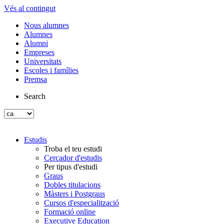
Vés al contingut
Nous alumnes
Alumnes
Alumni
Empreses
Universitats
Escoles i famílies
Premsa
Search
Estudis
Troba el teu estudi
Cercador d'estudis
Per tipus d'estudi
Graus
Dobles titulacions
Màsters i Postgraus
Cursos d'especialització
Formació online
Executive Education