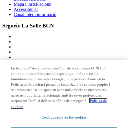
Mapa i instal·lacions
Accessibilitat
Canal intern informació
Segueix La Salle BCN
En fer clic a “Acceptar-les totes”, vostè accepta que FUNITEC
comuniqui les dades personals que pugui incloure en els
Membre de
formularis d'aquesta web a Google, Inc segons s'informa en la
Política de Privacitat i permet la instal·lació de cookies pròpies i
de tercers en el seu dispositiu per a millorar els nostres serveis i
mostrar-li publicitat relacionada amb les seves preferències
Acreditacions
mitjançant l'anàlisi dels seus hàbits de navegació.
Política de
cookies
Configuració de les cookies
© 2026 La Salle Campus Barcelona - URL |
Avís legal
|
Política de
privacitat
|
Política de cookies