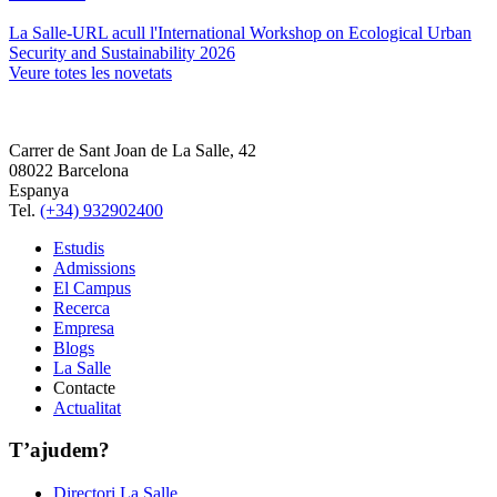
La Salle-URL acull l'International Workshop on Ecological Urban
Security and Sustainability 2026
Veure totes les novetats
Carrer de Sant Joan de La Salle, 42
08022 Barcelona
Espanya
Tel.
(+34) 932902400
Estudis
Admissions
El Campus
Recerca
Empresa
Blogs
La Salle
Contacte
Actualitat
T’ajudem?
Directori La Salle