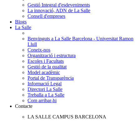
Gestió Integral d'esdeveniments
La innovació, ADN de La Salle
Consell d'empreses
Blogs
La Salle
Benvinguts a La Salle Barcelona - Universitat Ramon
Llull
Coneix-nos
Organització i estructura
Escoles i Facultats
Gestió de la qualitat
Model acadèmic
Portal de Transparència
Informació Legal
Directori La Salle
Treballa a La Salle
Com arribar-hi
Contacte
LA SALLE CAMPUS BARCELONA