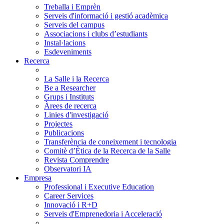
Treballa i Emprèn
Serveis d'informació i gestió acadèmica
Serveis del campus
Associacions i clubs d’estudiants
Instal·lacions
Esdeveniments
Recerca
La Salle i la Recerca
Be a Researcher
Grups i Instituts
Àrees de recerca
Linies d'investigació
Projectes
Publicacions
Transferència de coneixement i tecnologia
Comitè d’Ètica de la Recerca de la Salle
Revista Comprendre
Observatori IA
Empresa
Professional i Executive Education
Career Services
Innovació i R+D
Serveis d'Emprenedoria i Acceleració