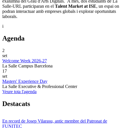
exalumna del Grau d'Arts Digitals. A més, dos estudiants de La
Salle-URL participaran en el
Talent Market at ISE
, un espai on
podran interactuar amb empreses globals i explorar oportunitats
laborals.
i
Agenda
2
set
Welcome Week 2026-27
La Salle Campus Barcelona
17
set
Masters' Experience Day
La Salle Executive & Professional Center
Veure tota l'agenda
Destacats
En record de Josep Vilarasu, antic membre del Patronat de
FUNITEC