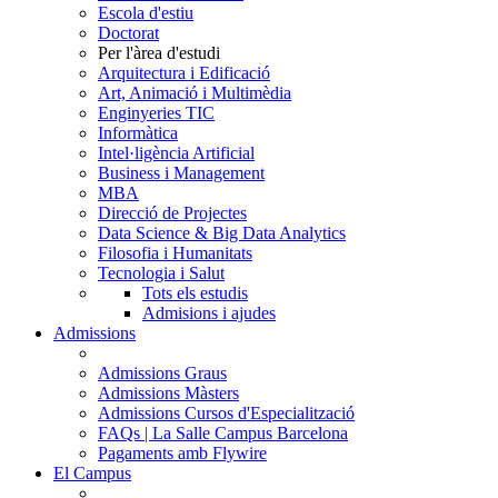
Escola d'estiu
Doctorat
Per l'àrea d'estudi
Arquitectura i Edificació
Art, Animació i Multimèdia
Enginyeries TIC
Informàtica
Intel·ligència Artificial
Business i Management
MBA
Direcció de Projectes
Data Science & Big Data Analytics
Filosofia i Humanitats
Tecnologia i Salut
Tots els estudis
Admisions i ajudes
Admissions
Admissions Graus
Admissions Màsters
Admissions Cursos d'Especialització
FAQs | La Salle Campus Barcelona
Pagaments amb Flywire
El Campus