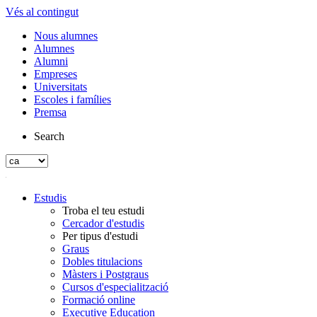
Vés al contingut
Nous alumnes
Alumnes
Alumni
Empreses
Universitats
Escoles i famílies
Premsa
Search
Estudis
Troba el teu estudi
Cercador d'estudis
Per tipus d'estudi
Graus
Dobles titulacions
Màsters i Postgraus
Cursos d'especialització
Formació online
Executive Education