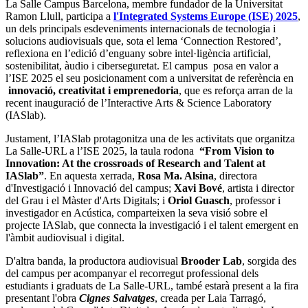
La Salle Campus Barcelona, membre fundador de la Universitat
Ramon Llull, participa a
l'Integrated Systems Europe (ISE) 2025
,
un dels principals esdeveniments internacionals de tecnologia i
solucions audiovisuals que, sota el lema ‘Connection Restored’,
reflexiona en l’edició d’enguany sobre intel·ligència artificial,
sostenibilitat, àudio i ciberseguretat. El campus posa en valor a
l’ISE 2025 el seu posicionament com a universitat de referència en
innovació, creativitat i emprenedoria
, que es reforça arran de la
recent inauguració de l’Interactive Arts & Science Laboratory
(IASlab).
Justament, l’IASlab protagonitza una de les activitats que organitza
La Salle-URL a l’ISE 2025, la taula rodona
“From Vision to
Innovation: At the crossroads of Research and Talent at
IASlab”
. En aquesta xerrada,
Rosa Ma. Alsina
, directora
d'Investigació i Innovació del campus;
Xavi Bové
, artista i director
del Grau i el Màster d'Arts Digitals; i
Oriol Guasch
, professor i
investigador en Acústica, comparteixen la seva visió sobre el
projecte IASlab, que connecta la investigació i el talent emergent en
l'àmbit audiovisual i digital.
D'altra banda, la productora audiovisual
Brooder Lab
, sorgida des
del campus per acompanyar el recorregut professional dels
estudiants i graduats de La Salle-URL, també estarà present a la fira
presentant l'obra
Cignes Salvatges
, creada per Laia Tarragó,