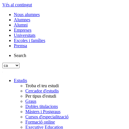
Vés al contingut
Nous alumnes
Alumnes
Alumni
Empreses
Universitats
Escoles i famílies
Premsa
Search
Estudis
Troba el teu estudi
Cercador d'estudis
Per tipus d'estudi
Graus
Dobles titulacions
Màsters i Postgraus
Cursos d'especialització
Formació online
Executive Education