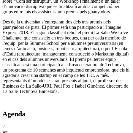
sobre “Com ser disruptiu”, un Workshop i finalment d’un taller
d’innovació disruptiva que es finalitzarà amb la competició per
grups entre tots els assistents amb premis pels guanyadors.
Des de la universitat s’entregaran dos dels tres premis pels
guanyadors de pista. El primer serà una participació a l’Imagine
Express 2018. El segon classificat rebrà el premi La Salle We Love
Challenge, que consisteix en tres beques, una per cada membre de
l’equip, per la Summer School per a alumnes preuniversitaris (en
temes d’animació, business, robòtica o arquitectura), o per l’Escola
d’Estiu (arquitectura, management, construcció o Marketing digital)
en el cas dels alumnes universitaris. El premi pel tercer equip
classificat serà una participació a la Preacceleradora de Technova,
un programa de 10 setmanes amb inquietud emprenedora, que els hi
agradaria crear una startup en el camp de les TIC. A més,
representants d’ambdós estaran presents al jurat, el professor de
Business de La Salle-URL Paul Fox e Isabel Giménez, directora de
La Salle Technova Barcelona.
i
Agenda
2
set