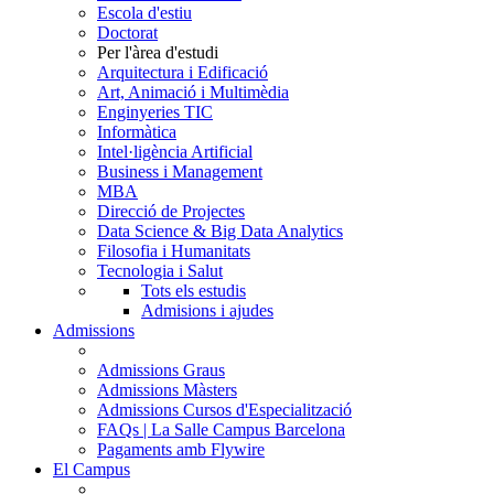
Escola d'estiu
Doctorat
Per l'àrea d'estudi
Arquitectura i Edificació
Art, Animació i Multimèdia
Enginyeries TIC
Informàtica
Intel·ligència Artificial
Business i Management
MBA
Direcció de Projectes
Data Science & Big Data Analytics
Filosofia i Humanitats
Tecnologia i Salut
Tots els estudis
Admisions i ajudes
Admissions
Admissions Graus
Admissions Màsters
Admissions Cursos d'Especialització
FAQs | La Salle Campus Barcelona
Pagaments amb Flywire
El Campus