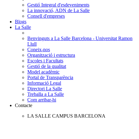
Gestió Integral d'esdeveniments
La innovació, ADN de La Salle
Consell d'empreses
Blogs
La Salle
Benvinguts a La Salle Barcelona - Universitat Ramon
Llull
Coneix-nos
Organització i estructura
Escoles i Facultats
Gestió de la qualitat
Model acadèmic
Portal de Transparència
Informació Legal
Directori La Salle
Treballa a La Salle
Com arribar-hi
Contacte
LA SALLE CAMPUS BARCELONA