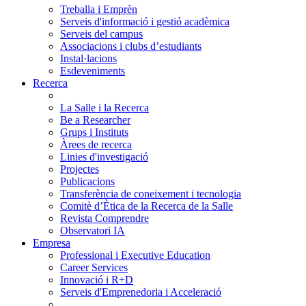
Treballa i Emprèn
Serveis d'informació i gestió acadèmica
Serveis del campus
Associacions i clubs d’estudiants
Instal·lacions
Esdeveniments
Recerca
La Salle i la Recerca
Be a Researcher
Grups i Instituts
Àrees de recerca
Linies d'investigació
Projectes
Publicacions
Transferència de coneixement i tecnologia
Comitè d’Ètica de la Recerca de la Salle
Revista Comprendre
Observatori IA
Empresa
Professional i Executive Education
Career Services
Innovació i R+D
Serveis d'Emprenedoria i Acceleració