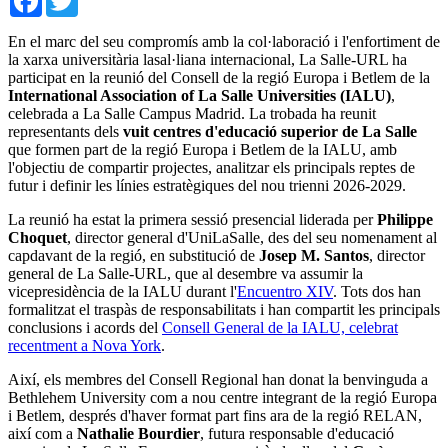
En el marc del seu compromís amb la col·laboració i l'enfortiment de
la xarxa universitària lasal·liana internacional, La Salle-URL ha
participat en la reunió del Consell de la regió Europa i Betlem de la
International Association of La Salle Universities (IALU)
,
celebrada a La Salle Campus Madrid. La trobada ha reunit
representants dels
vuit centres d'educació superior de La Salle
que formen part de la regió Europa i Betlem de la IALU, amb
l'objectiu de compartir projectes, analitzar els principals reptes de
futur i definir les línies estratègiques del nou trienni 2026-2029.
La reunió ha estat la primera sessió presencial liderada per
Philippe
Choquet
, director general d'UniLaSalle, des del seu nomenament al
capdavant de la regió, en substitució de
Josep M. Santos
, director
general de La Salle-URL, que al desembre va assumir la
vicepresidència de la IALU durant l'
Encuentro XIV
. Tots dos han
formalitzat el traspàs de responsabilitats i han compartit les principals
conclusions i acords del
Consell General de la IALU, celebrat
recentment a Nova York
.
Així, els membres del Consell Regional han donat la benvinguda a
Bethlehem University com a nou centre integrant de la regió Europa
i Betlem, després d'haver format part fins ara de la regió RELAN,
així com a
Nathalie Bourdier
, futura responsable d'educació