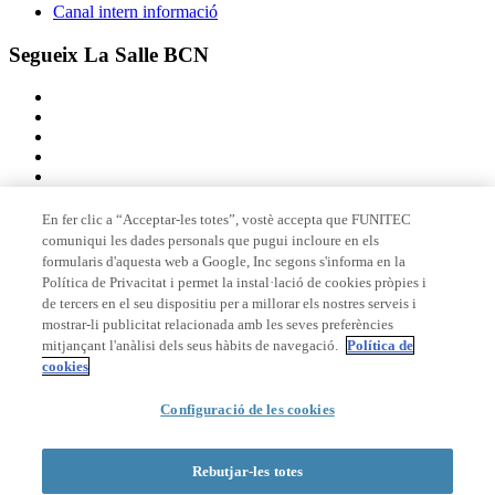
Canal intern informació
Segueix La Salle BCN
En fer clic a “Acceptar-les totes”, vostè accepta que FUNITEC
comuniqui les dades personals que pugui incloure en els
Membre de
formularis d'aquesta web a Google, Inc segons s'informa en la
Política de Privacitat i permet la instal·lació de cookies pròpies i
de tercers en el seu dispositiu per a millorar els nostres serveis i
mostrar-li publicitat relacionada amb les seves preferències
Acreditacions
mitjançant l'anàlisi dels seus hàbits de navegació.
Política de
cookies
Configuració de les cookies
© 2026 La Salle Campus Barcelona - URL |
Avís legal
|
Política de
privacitat
|
Política de cookies
Rebutjar-les totes
Formulari de cerca