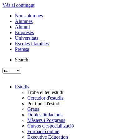
Vés al contingut
Nous alumnes
Alumnes
Alumni
Empreses
Universitats
Escoles i famílies
Premsa
Search
Estudis
Troba el teu estudi
Cercador d'estudis
Per tipus d'estudi
Graus
Dobles titulacions
Màsters i Postgraus
Cursos d'especialització
Formació online
Executive Education