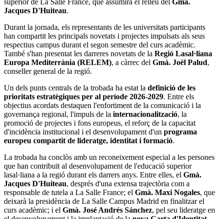
superior de La Salle France, que assumirà el relleu del
Gmà.
Jacques D'Huiteau
.
Durant la jornada, els representants de les universitats participants
han compartit les principals novetats i projectes impulsats als seus
respectius campus durant el segon semestre del curs acadèmic.
També s'han presentat les darreres novetats de la
Regió Lasal·liana
Europa Mediterrània (RELEM)
, a càrrec del
Gmà. Joël Palud
,
conseller general de la regió.
Un dels punts centrals de la trobada ha estat la
definició de les
prioritats estratègiques per al període 2026-2029
. Entre els
objectius acordats destaquen l'enfortiment de la comunicació i la
governança regional, l'impuls de la
internacionalització
, la
promoció de projectes i fons europeus, el reforç de la capacitat
d'incidència institucional i el desenvolupament d'un
programa
europeu compartit de lideratge, identitat i formació
.
La trobada ha conclòs amb un reconeixement especial a les persones
que han contribuït al desenvolupament de l'educació superior
lasal·liana a la regió durant els darrers anys. Entre elles, el
Gmà.
Jacques D'Huiteau
, després d'una extensa trajectòria com a
responsable de tutela a La Salle France; el
Gmà. Maxi Nogales
, que
deixarà la presidència de La Salle Campus Madrid en finalitzar el
curs acadèmic; i el
Gmà. José Andrés Sánchez
, pel seu lideratge en
el desenvolupament i la implantació de la
nova Carta d'Identitat