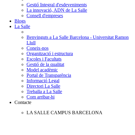
Gestió Integral d'esdeveniments
La innovació, ADN de La Salle
Consell d'empreses
Blogs
La Salle
Benvinguts a La Salle Barcelona - Universitat Ramon
Llull
Coneix-nos
Organització i estructura
Escoles i Facultats
Gestió de la qualitat
Model acadèmic
Portal de Transparència
Informació Legal
Directori La Salle
Treballa a La Salle
Com arribar-hi
Contacte
LA SALLE CAMPUS BARCELONA