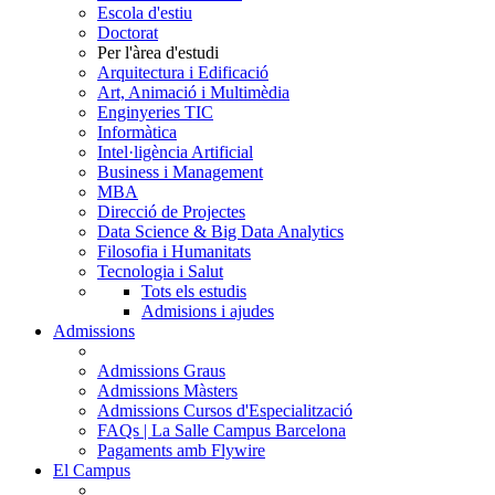
Escola d'estiu
Doctorat
Per l'àrea d'estudi
Arquitectura i Edificació
Art, Animació i Multimèdia
Enginyeries TIC
Informàtica
Intel·ligència Artificial
Business i Management
MBA
Direcció de Projectes
Data Science & Big Data Analytics
Filosofia i Humanitats
Tecnologia i Salut
Tots els estudis
Admisions i ajudes
Admissions
Admissions Graus
Admissions Màsters
Admissions Cursos d'Especialització
FAQs | La Salle Campus Barcelona
Pagaments amb Flywire
El Campus