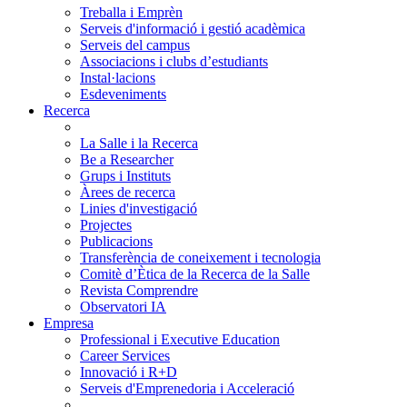
Treballa i Emprèn
Serveis d'informació i gestió acadèmica
Serveis del campus
Associacions i clubs d’estudiants
Instal·lacions
Esdeveniments
Recerca
La Salle i la Recerca
Be a Researcher
Grups i Instituts
Àrees de recerca
Linies d'investigació
Projectes
Publicacions
Transferència de coneixement i tecnologia
Comitè d’Ètica de la Recerca de la Salle
Revista Comprendre
Observatori IA
Empresa
Professional i Executive Education
Career Services
Innovació i R+D
Serveis d'Emprenedoria i Acceleració