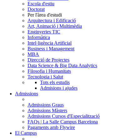
Escola d'estiu
Doctorat
Per l'àrea d'estudi
Arquitectura i Edificació
Art, Animació i Multimèdia
Enginyeries TIC
Informàtica
Intel·ligència Artificial
Business i Management
MBA
Direcció de Projectes
Data Science & Big Data Analytics
Filosofia i Humanitats
Tecnologia i Salut
Tots els estudis
Admisions i ajudes
Admissions
Admissions Graus
Admissions Màsters
Admissions Cursos d'Especialització
FAQs | La Salle Campus Barcelona
Pagaments amb Flywire
El Campus