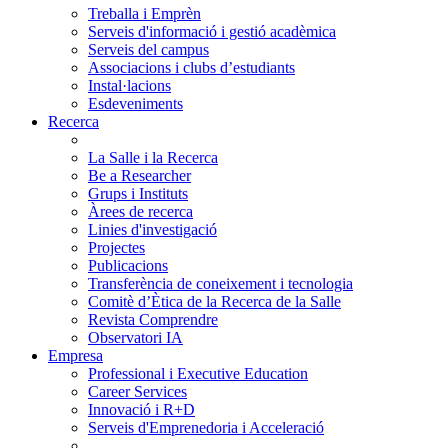
Treballa i Emprèn
Serveis d'informació i gestió acadèmica
Serveis del campus
Associacions i clubs d’estudiants
Instal·lacions
Esdeveniments
Recerca
La Salle i la Recerca
Be a Researcher
Grups i Instituts
Àrees de recerca
Linies d'investigació
Projectes
Publicacions
Transferència de coneixement i tecnologia
Comitè d’Ètica de la Recerca de la Salle
Revista Comprendre
Observatori IA
Empresa
Professional i Executive Education
Career Services
Innovació i R+D
Serveis d'Emprenedoria i Acceleració