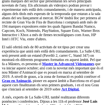
grans marques del sector que presentaran les seves principals
novetats de l'any. Els aficionats als videojocs podran provar i
experimentar més enllà dels comandaments, i de manera anticipada,
alguns dels títols més esperats de la temporada que estaran a la sala
abans del seu llançament al mercat. BGW tindrà lloc per primera al
recinte de Gran Via de Fira de Barcelona i comptarà amb més de
194 marques expositores entre les quals figuren Bandai Namco,
Capcom, Koch, Nintendo, PlayStation, Square Enix, Warner Bros
Interactive i Xbox a més de firmes tecnològiques com Asus, HP
Intel i HTC Viu, entre d'altres.
El saló oferirà més de 80 activitats de tot tipus per crear una
experiència que anirà més enllà dels comandaments. La Salle-URL
serà present amb un estand (Pavelló 2, carrer C, Stand 347) on
mostrarà els diferents programes formatius en aquest àmbit. Pel que
fa a Màsters, es presenta el
Master in Advanced Videogames
que
va iniciar aquest octubre; així com la novetat més important que és el
nou Màster d'Animació que es posarà en marxa al setembre de
2019. A nivell de graus, a la zona de formació es podrà conèixer el
Grau en Animació,
pioner en aquest àmbit a Barcelona en el qual
aquest curs finalitzaran els seus primers graduats, i en el nou Grau
que s'iniciarà al setembre de 2019 sobre
Art Digital.
A més, experts de La Salle-URL també realitzaran diferents
ponències i conferències. Dijous a les 11h el professor
José Luis