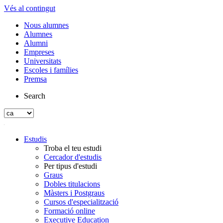
Vés al contingut
Nous alumnes
Alumnes
Alumni
Empreses
Universitats
Escoles i famílies
Premsa
Search
Estudis
Troba el teu estudi
Cercador d'estudis
Per tipus d'estudi
Graus
Dobles titulacions
Màsters i Postgraus
Cursos d'especialització
Formació online
Executive Education