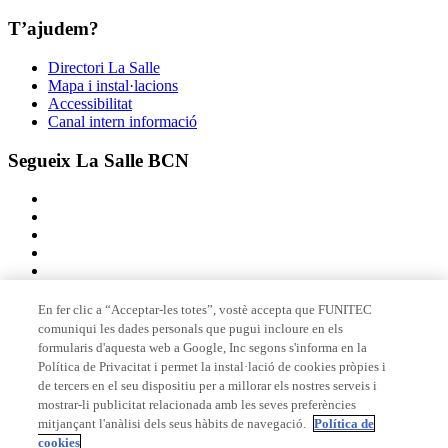
T’ajudem?
Directori La Salle
Mapa i instal·lacions
Accessibilitat
Canal intern informació
Segueix La Salle BCN
En fer clic a “Acceptar-les totes”, vostè accepta que FUNITEC
comuniqui les dades personals que pugui incloure en els
Membre de
formularis d'aquesta web a Google, Inc segons s'informa en la
Política de Privacitat i permet la instal·lació de cookies pròpies i
de tercers en el seu dispositiu per a millorar els nostres serveis i
mostrar-li publicitat relacionada amb les seves preferències
Acreditacions
mitjançant l'anàlisi dels seus hàbits de navegació.
Política de
cookies