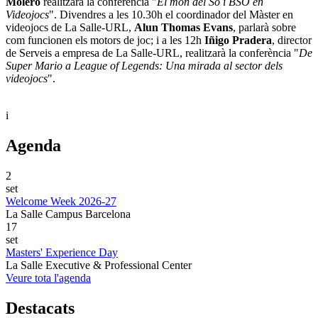
Molero
realitzarà la conferència "
El món del So i BSO en
Videojocs
". Divendres a les 10.30h el coordinador del Màster en
videojocs de La Salle-URL,
Alun Thomas Evans
, parlarà sobre
com funcionen els motors de joc; i a les 12h
Iñigo Pradera
, director
de Serveis a empresa de La Salle-URL, realitzarà la conferència "
De
Super Mario a League of Legends: Una mirada al sector dels
videojocs
".
i
Agenda
2
set
Welcome Week 2026-27
La Salle Campus Barcelona
17
set
Masters' Experience Day
La Salle Executive & Professional Center
Veure tota l'agenda
Destacats