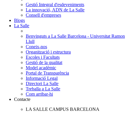
Gestió Integral d'esdeveniments
La innovació, ADN de La Salle
Consell d'empreses
Blogs
La Salle
Benvinguts a La Salle Barcelona - Universitat Ramon
Llull
Coneix-nos
Organització i estructura
Escoles i Facultats
Gestió de la qualitat
Model acadèmic
Portal de Transparència
Informació Legal
Directori La Salle
Treballa a La Salle
Com arribar-hi
Contacte
LA SALLE CAMPUS BARCELONA