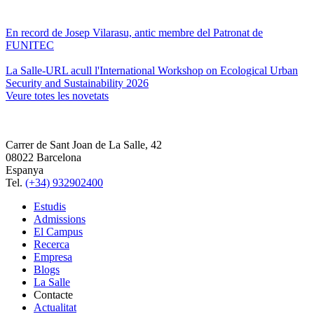
En record de Josep Vilarasu, antic membre del Patronat de
FUNITEC
La Salle-URL acull l'International Workshop on Ecological Urban
Security and Sustainability 2026
Veure totes les novetats
Carrer de Sant Joan de La Salle, 42
08022 Barcelona
Espanya
Tel.
(+34) 932902400
Estudis
Admissions
El Campus
Recerca
Empresa
Blogs
La Salle
Contacte
Actualitat