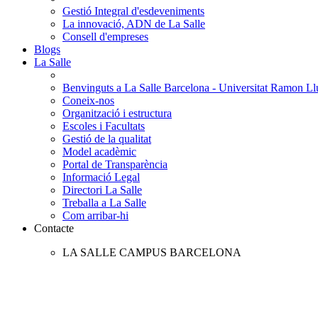
Gestió Integral d'esdeveniments
La innovació, ADN de La Salle
Consell d'empreses
Blogs
La Salle
Benvinguts a La Salle Barcelona - Universitat Ramon Llu
Coneix-nos
Organització i estructura
Escoles i Facultats
Gestió de la qualitat
Model acadèmic
Portal de Transparència
Informació Legal
Directori La Salle
Treballa a La Salle
Com arribar-hi
Contacte
LA SALLE CAMPUS BARCELONA