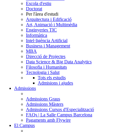
Escola d'estiu
Doctorat
Per l'àrea d'estudi
Arquitectura i Edificació
Art, Animació i Multimèdia
Enginyeries TIC
Informàtica
Intel·ligència Artificial
Business i Management
MBA
Direcció de Projectes
Data Science & Big Data Analytics
Filosofia i Humanitats
Tecnologia i Salut
Tots els estudis
Admisions i ajudes
Admissions
Admissions Graus
Admissions Màsters
Admissions Cursos d'Especialització
FAQs | La Salle Campus Barcelona
Pagaments amb Flywire
El Campus