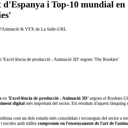
t d'Espanya i Top-10 mundial en 
es'
dis d'Animació & VFX de La Salle-URL
n 'Excel·lència de producció - Animació 3D' segons 'The Rookies'
n
en
'Excel·lència de producció - Animació 3D'
segons el Rookies Gl
iment digital
més important del sector. Els resultats d'aquest rànquing 
irma com un dels estudis més consolidats i reconeguts del sector a tot 
 i escoles amb millor
compromís en l'ensenyament de l'art de l'anim