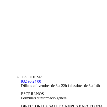
T'AJUDEM?
932 90 24 00
Dilluns a divendres de 8 a 22h i dissabtes de 8 a 14h
ESCRIU-NOS
Formulari d'informació general
DIRECTORI LA SALLE CAMPUS BARCELONA