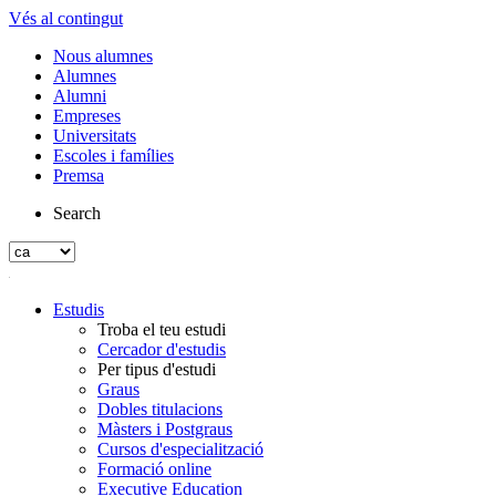
Vés al contingut
Nous alumnes
Alumnes
Alumni
Empreses
Universitats
Escoles i famílies
Premsa
Search
Estudis
Troba el teu estudi
Cercador d'estudis
Per tipus d'estudi
Graus
Dobles titulacions
Màsters i Postgraus
Cursos d'especialització
Formació online
Executive Education