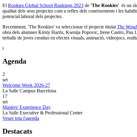
El
Rookies Global School Rankings 2023
de
'The Rookies'
és un ràn
qualitat dels seus projectes com a reflex dels coneixements i les habilita
potencial laboral dels projectes.
Recentment, 'The Rookies' va seleccionar el projecte titulat
The Wondr
obra dels alumnes Kirsty Harris, Ksenija Popovic, Irene Castro, Pau
treballs de joves creatius en efectes visuals, animació, videojocs, realit
i
Agenda
2
set
Welcome Week 2026-27
La Salle Campus Barcelona
17
set
Masters' Experience Day
La Salle Executive & Professional Center
Veure tota l'agenda
Destacats