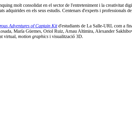
quing molt consolidat en el sector de l'entreteniment i la creativitat digi
ts adquirides en els seus estudis. Centenars d'experts i professionals de l
ous Adventures of Captain Kit
d'estudiants de La Salle-URL com a final
 Losada, María Güemes, Oriol Ruiz, Arnau Altimira, Alexander Sakhibov
at virtual,
motion graphics
i visualització 3D.