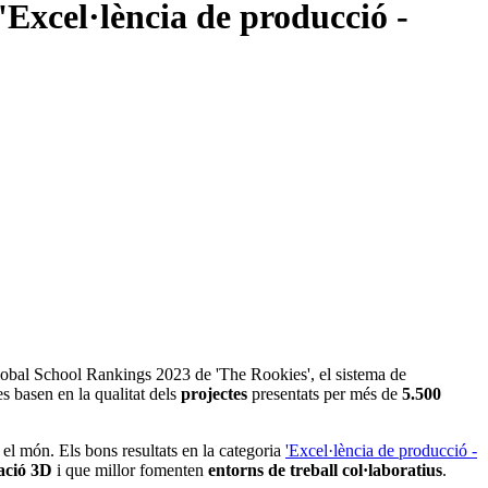
'Excel·lència de producció -
obal School Rankings 2023 de 'The Rookies', el sistema de
es basen en la qualitat dels
projectes
presentats per més de
5.500
el món. Els bons resultats en la categoria
'Excel·lència de producció -
ació 3D
i que millor fomenten
entorns de treball col·laboratius
.