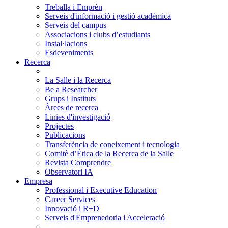
Treballa i Emprèn
Serveis d'informació i gestió acadèmica
Serveis del campus
Associacions i clubs d’estudiants
Instal·lacions
Esdeveniments
Recerca
La Salle i la Recerca
Be a Researcher
Grups i Instituts
Àrees de recerca
Linies d'investigació
Projectes
Publicacions
Transferència de coneixement i tecnologia
Comitè d’Ètica de la Recerca de la Salle
Revista Comprendre
Observatori IA
Empresa
Professional i Executive Education
Career Services
Innovació i R+D
Serveis d'Emprenedoria i Acceleració