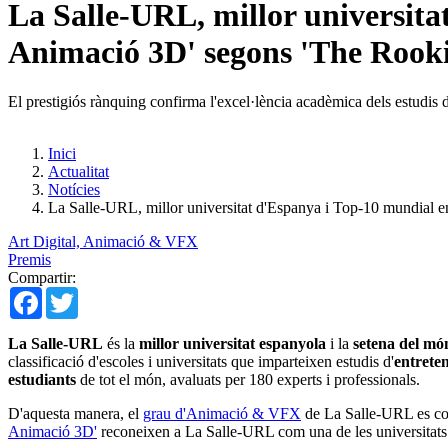
La Salle-URL, millor universita
Animació 3D' segons 'The Rooki
El prestigiós rànquing confirma l'excel·lència acadèmica dels estu
Inici
Actualitat
Notícies
La Salle-URL, millor universitat d'Espanya i Top-10 mundial e
Art Digital, Animació & VFX
Premis
Compartir:
Facebook
Twitter
La Salle-URL
és la
millor universitat espanyola
i la
setena del mó
classificació d'escoles i universitats que imparteixen estudis d'
entreten
estudiants
de tot el món, avaluats per 180 experts i professionals.
D'aquesta manera, el
grau d'Animació & VFX
de La Salle-URL es conf
Animació 3D'
reconeixen a La Salle-URL com una de les universitats