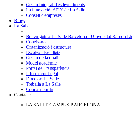
Gestió Integral d'esdeveniments
La innovació, ADN de La Salle
Consell d'empreses
Blogs
La Salle
Benvinguts a La Salle Barcelona - Universitat Ramon Llu
Coneix-nos
Organització i estructura
Escoles i Facultats
Gestió de la qualitat
Model acadèmic
Portal de Transparència
Informació Legal
Directori La Salle
Treballa a La Salle
Com arribar-hi
Contacte
LA SALLE CAMPUS BARCELONA