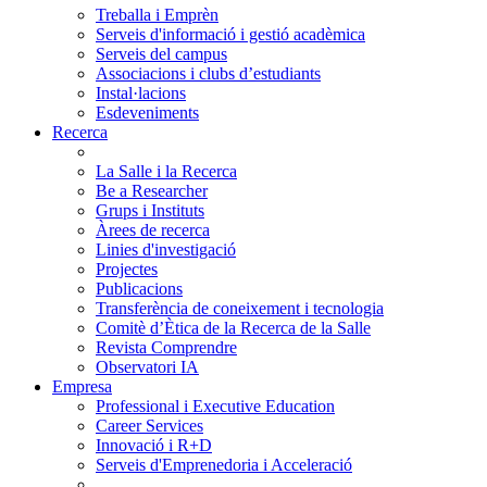
Treballa i Emprèn
Serveis d'informació i gestió acadèmica
Serveis del campus
Associacions i clubs d’estudiants
Instal·lacions
Esdeveniments
Recerca
La Salle i la Recerca
Be a Researcher
Grups i Instituts
Àrees de recerca
Linies d'investigació
Projectes
Publicacions
Transferència de coneixement i tecnologia
Comitè d’Ètica de la Recerca de la Salle
Revista Comprendre
Observatori IA
Empresa
Professional i Executive Education
Career Services
Innovació i R+D
Serveis d'Emprenedoria i Acceleració