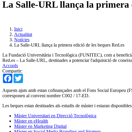
La Salle-URL llança la primera 
Inici
Actualitat
Notícies
La Salle-URL llança la primera edició de les beques Red.es
La Fundació Universitària i Tecnològica (FUNITEC), com a beneficiària
Red.es – La Salle-URL, destinades a potenciar l'adquisició de coneixem
Accords
Compartir:
Facebook
Twitter
Aquests ajuts amb estan cofinançades amb el Fons Social Europeu (F
corresponen al conveni nombre C002 / 17-ED.
Les beques estan destinades als estudis de màster i estaran disponible
Màster Universitari en Direcció Tecnològica
Màster en eHealth
Màster en Marketing Digital
Màster en Social Media Branding and Strategy