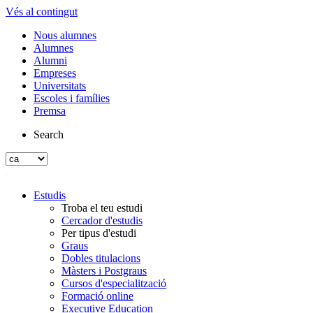
Vés al contingut
Nous alumnes
Alumnes
Alumni
Empreses
Universitats
Escoles i famílies
Premsa
Search
Estudis
Troba el teu estudi
Cercador d'estudis
Per tipus d'estudi
Graus
Dobles titulacions
Màsters i Postgraus
Cursos d'especialització
Formació online
Executive Education