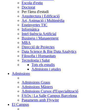
Escola d'estiu
Doctorat
Per l'àrea d'estudi
Arquitectura i Edificació
Art, Animació i Multimèdia
Enginyeries TIC
Informàtica
Intel·ligència Artificial
Business i Management
MBA
Direcció de Projectes
Data Science & Big Data Analytics
Filosofia i Humanitats
Tecnologia i Salut
Tots els estudis
Admisions i ajudes
Admissions
Admissions Graus
Admissions Màsters
Admissions Cursos d'Especialització
FAQs | La Salle Campus Barcelona
Pagaments amb Flywire
El Campus