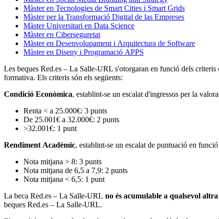
Màster en Tecnologies de Smart Cities i Smart Grids
Màster per la Transformació Digital de las Empreses
Màster Universitari en Data Science
Màster en Ciberseguretat
Màster en Desenvolupament i Arquitectura de Software
Màster en Diseny i Programació APPS
Les beques Red.es – La Salle-URL s'otorgaran en funció dels criteris es
formativa. Els criteris són els següents:
Condició Econòmica
, establint-se un escalat d'ingressos per la valor
Renta < a 25.000€: 3 punts
De 25.001€ a 32.000€: 2 punts
>32.001€: 1 punt
Rendiment Acadèmic
, establint-se un escalat de puntuació en funció 
Nota mitjana > 8: 3 punts
Nota mitjana de 6,5 a 7,9: 2 punts
Nota mitjana < 6,5: 1 punt
La beca Red.es – La Salle-URL
no és acumulable a qualsevol altr
beques Red.es – La Salle-URL.