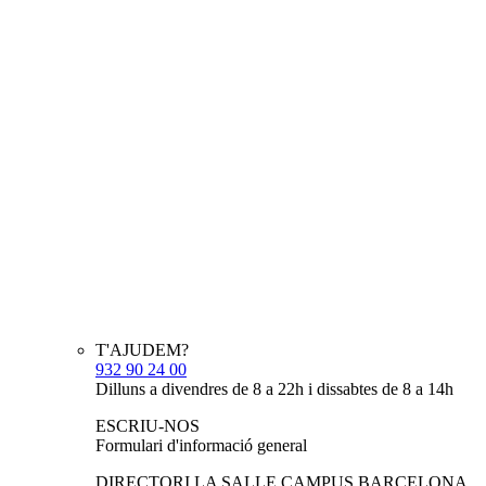
T'AJUDEM?
932 90 24 00
Dilluns a divendres de 8 a 22h i dissabtes de 8 a 14h
ESCRIU-NOS
Formulari d'informació general
DIRECTORI LA SALLE CAMPUS BARCELONA