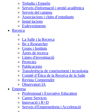
Treballa i Emprèn
Serveis d'informació i gestió acadèmica
Serveis del campus
Associacions i clubs d’estudiants
Instal·lacions
Esdeveniments
Recerca
La Salle i la Recerca
Be a Researcher
Grups i Instituts
Àrees de recerca
Linies d'investigació
Projectes
Publicacions
Transferència de coneixement i tecnologia
Comitè d’Ètica de la Recerca de la Salle
Revista Comprendre
Observatori IA
Empresa
Professional i Executive Education
Career Services
Innovació i R+D
Serveis d'Emprenedoria i Acceleració