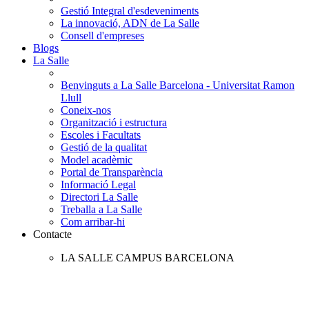
Gestió Integral d'esdeveniments
La innovació, ADN de La Salle
Consell d'empreses
Blogs
La Salle
Benvinguts a La Salle Barcelona - Universitat Ramon
Llull
Coneix-nos
Organització i estructura
Escoles i Facultats
Gestió de la qualitat
Model acadèmic
Portal de Transparència
Informació Legal
Directori La Salle
Treballa a La Salle
Com arribar-hi
Contacte
LA SALLE CAMPUS BARCELONA