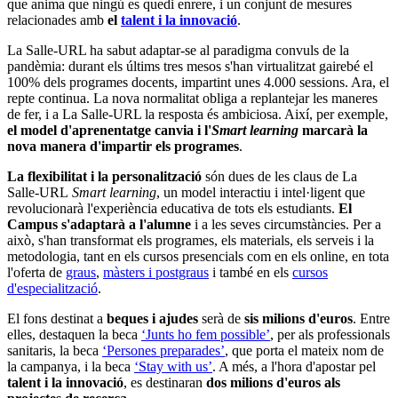
que anima que ningú es quedi enrere, i un conjunt de mesures
relacionades amb
el
talent i la innovació
.
La Salle-URL ha sabut adaptar-se al paradigma convuls de la
pandèmia: durant els últims tres mesos s'han virtualitzat gairebé el
100% dels programes docents, impartint unes 4.000 sessions. Ara, el
repte continua. La nova normalitat obliga a replantejar les maneres
de fer, i a La Salle-URL la resposta és ambiciosa. Així, per exemple,
el model d'aprenentatge canvia i l'
Smart learning
marcarà la
nova manera d'impartir els programes
.
La flexibilitat i la personalització
són dues de les claus de La
Salle-URL
Smart learning
, un model interactiu i intel·ligent que
revolucionarà l'experiència educativa de tots els estudiants.
El
Campus s'adaptarà a l'alumne
i a les seves circumstàncies. Per a
això, s'han transformat els programes, els materials, els serveis i la
metodologia, tant en els cursos presencials com en els online, en tota
l'oferta de
graus
,
màsters i postgraus
i també en els
cursos
d'especialització
.
El fons destinat a
beques i ajudes
serà de
sis milions d'euros
. Entre
elles, destaquen la beca
‘Junts ho fem possible’
, per als professionals
sanitaris, la beca
‘Persones preparades’
, que porta el mateix nom de
la campanya, i la beca
‘Stay with us’
. A més, a l'hora d'apostar pel
talent i la innovació
, es destinaran
dos milions d'euros als