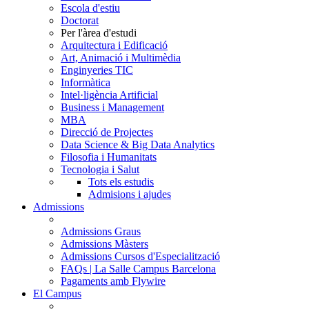
Escola d'estiu
Doctorat
Per l'àrea d'estudi
Arquitectura i Edificació
Art, Animació i Multimèdia
Enginyeries TIC
Informàtica
Intel·ligència Artificial
Business i Management
MBA
Direcció de Projectes
Data Science & Big Data Analytics
Filosofia i Humanitats
Tecnologia i Salut
Tots els estudis
Admisions i ajudes
Admissions
Admissions Graus
Admissions Màsters
Admissions Cursos d'Especialització
FAQs | La Salle Campus Barcelona
Pagaments amb Flywire
El Campus