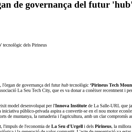
an de governança del futur 'hub'
' tecnològic dels Pirineus
, l'òrgan de governança del futur
hub
tecnològic
‘Pirineus Tech Moun
'associació La Seu Tech City, que es va donar a conèixer recentment i p
eixit model desenvolupat per l'
Innova Institute
de La Salle-URL que ja h
iniciativa público-privada aspira a convertir-se en el nou motor econòm
esports de muntanya, la ramaderia i l'agricultura, amb un clar compromís 
ent, l'impuls de l'economia de
La Seu d'Urgell
i dels
Pirineus
, la millor
lògica i la generació de valor compartit. L'acte de presentació va estar 