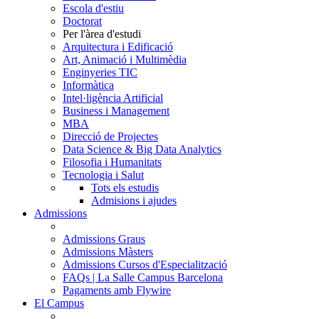
Escola d'estiu
Doctorat
Per l'àrea d'estudi
Arquitectura i Edificació
Art, Animació i Multimèdia
Enginyeries TIC
Informàtica
Intel·ligència Artificial
Business i Management
MBA
Direcció de Projectes
Data Science & Big Data Analytics
Filosofia i Humanitats
Tecnologia i Salut
Tots els estudis
Admisions i ajudes
Admissions
Admissions Graus
Admissions Màsters
Admissions Cursos d'Especialització
FAQs | La Salle Campus Barcelona
Pagaments amb Flywire
El Campus