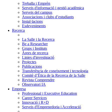
Treballa i Emprèn
Serveis d'informació i gestió acadèmica
Serveis del campus
Associacions i clubs d’estudiants
Instal·lacions
Esdeveniments
Recerca
La Salle i la Recerca
Be a Researcher
Grups i Instituts
Àrees de recerca
Linies d'investigació
Projectes
Publicacions
Transferència de coneixement i tecnologia
Comitè d’Ètica de la Recerca de la Salle
Revista Comprendre
Observatori IA
Empresa
Professional i Executive Education
Career Services
Innovació i R+D
Serveis d'Emprenedoria i Acceleració