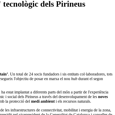
 tecnològic dels Pirineus
tain’
. Un total de 24 socis fundadors i sis entitats col·laboradores, tots
ersegueix l'objectiu de posar en marxa el nou
hub
durant el segon
a estat implantat a diferents parts del món a partir de l'experiència
ic i social dels Pirineus a través del desenvolupament de les
noves
amb la protecció del
medi ambient
i els recursos naturals.
a de les infraestructures de connectivitat, mobilitat i energia de la zona,
presidit pel vicepresident de la Generalitat de Catalunya i conseller de