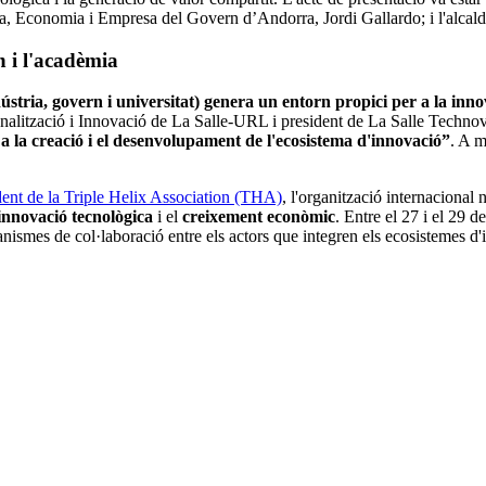
ència, Economia i Empresa del Govern d’Andorra, Jordi Gallardo; i l'alca
n i l'acadèmia
indústria, govern i universitat) genera un entorn propici per a la inn
onalització i Innovació de La Salle-URL i president de La Salle Techno
r a la creació i el desenvolupament de l'ecosistema d'innovació”
. A m
dent de la Triple Helix Association (THA)
, l'organització internacional
innovació tecnològica
i el
creixement econòmic
. Entre el 27 i el 29 d
ismes de col·laboració entre els actors que integren els ecosistemes d