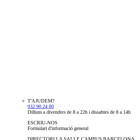
T'AJUDEM?
932 90 24 00
Dilluns a divendres de 8 a 22h i dissabtes de 8 a 14h
ESCRIU-NOS
Formulari d'informació general
DIRECTORI LA SALLE CAMPUS BARCELONA