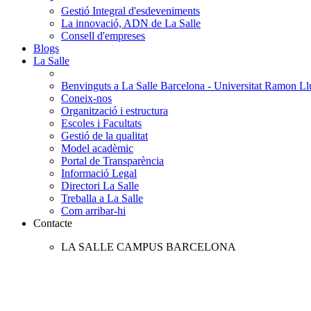
Gestió Integral d'esdeveniments
La innovació, ADN de La Salle
Consell d'empreses
Blogs
La Salle
Benvinguts a La Salle Barcelona - Universitat Ramon Llu
Coneix-nos
Organització i estructura
Escoles i Facultats
Gestió de la qualitat
Model acadèmic
Portal de Transparència
Informació Legal
Directori La Salle
Treballa a La Salle
Com arribar-hi
Contacte
LA SALLE CAMPUS BARCELONA