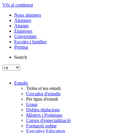
Vés al contingut
Nous alumnes
Alumnes
Alumni
Empreses
Universitats
Escoles i famílies
Premsa
Search
Estudis
Troba el teu estudi
Cercador d'estudis
Per tipus d'estudi
Graus
Dobles titulacions
Màsters i Postgraus
Cursos d'especialització
Formació online
Executive Education