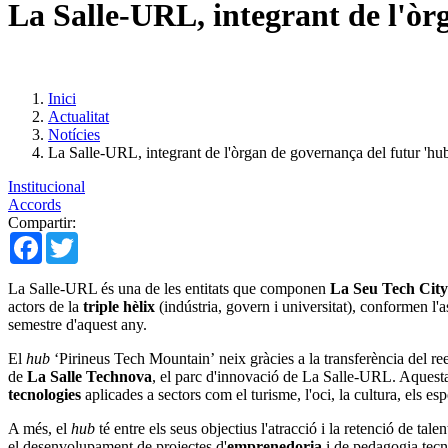
La Salle-URL, integrant de l'òrg
Inici
Actualitat
Notícies
La Salle-URL, integrant de l'òrgan de governança del futur 'hub
Institucional
Accords
Compartir:
Facebook
Twitter
La Salle-URL és una de les entitats que componen
La Seu Tech City
actors de la
triple hèlix
(indústria, govern i universitat), conformen l
semestre d'aquest any.
El
hub
‘Pirineus Tech Mountain’ neix gràcies a la transferència del re
de
La Salle Technova
, el parc d'innovació de La Salle-URL. Aquesta 
tecnologies
aplicades a sectors com el turisme, l'oci, la cultura, els 
A més, el
hub
té entre els seus objectius l'atracció i la retenció de tal
el desenvolupament de projectes d'
emprenedoria
i de pedagogia tecno