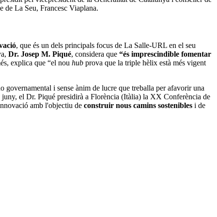
lde de La Seu, Francesc Viaplana.
ovació
, que és un dels principals focus de La Salle-URL en el seu
va,
Dr. Josep M. Piqué
, considera que
“és imprescindible fomentar
és, explica que “el nou
hub
prova que la triple hèlix està més vigent
 no governamental i sense ànim de lucre que treballa per afavorir una
e juny, el Dr. Piqué presidirà a Florència (Itàlia) la XX Conferència de
'innovació amb l'objectiu de
construir nous camins sostenibles
i de