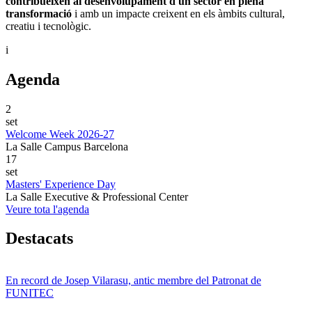
contribueixen al desenvolupament d'un sector en plena
transformació
i amb un impacte creixent en els àmbits cultural,
creatiu i tecnològic.
i
Agenda
2
set
Welcome Week 2026-27
La Salle Campus Barcelona
17
set
Masters' Experience Day
La Salle Executive & Professional Center
Veure tota l'agenda
Destacats
En record de Josep Vilarasu, antic membre del Patronat de
FUNITEC