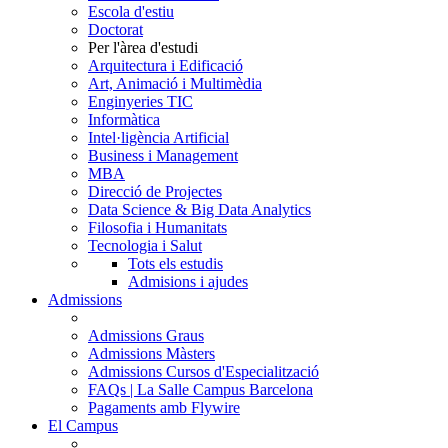
Escola d'estiu
Doctorat
Per l'àrea d'estudi
Arquitectura i Edificació
Art, Animació i Multimèdia
Enginyeries TIC
Informàtica
Intel·ligència Artificial
Business i Management
MBA
Direcció de Projectes
Data Science & Big Data Analytics
Filosofia i Humanitats
Tecnologia i Salut
Tots els estudis
Admisions i ajudes
Admissions
Admissions Graus
Admissions Màsters
Admissions Cursos d'Especialització
FAQs | La Salle Campus Barcelona
Pagaments amb Flywire
El Campus