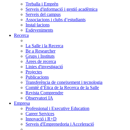
Treballa i Emprèn
Serveis d'informació i gestió acadèmica
Serveis del campus
Associacions i clubs d’estudiants
Instal·lacions
Esdeveniments
Recerca
La Salle i la Recerca
Be a Researcher
Grups i Instituts
Àrees de recerca
Linies d'investigació
Projectes
Publicacions
Transferència de coneixement i tecnologia
Comitè d’Ètica de la Recerca de la Salle
Revista Comprendre
Observatori IA
Empresa
Professional i Executive Education
Career Services
Innovació i R+D
Serveis d'Emprenedoria i Acceleració