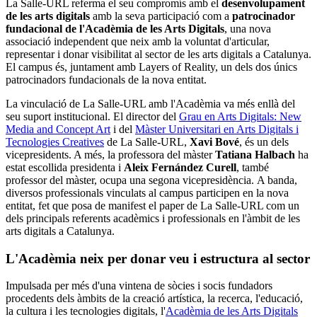
La Salle-URL referma el seu compromís amb el
desenvolupament
de les arts digitals
amb la seva participació com a
patrocinador
fundacional de l'Acadèmia de les Arts Digitals
, una nova
associació independent que neix amb la voluntat d'articular,
representar i donar visibilitat al sector de les arts digitals a Catalunya.
El campus és, juntament amb Layers of Reality, un dels dos únics
patrocinadors fundacionals de la nova entitat.
La vinculació de La Salle-URL amb l'Acadèmia va més enllà del
seu suport institucional. El director del
Grau en Arts Digitals: New
Media and Concept Art
i del
Màster Universitari en Arts Digitals i
Tecnologies Creatives
de La Salle-URL,
Xavi Bové
, és un dels
vicepresidents. A més, la professora del màster
Tatiana Halbach
ha
estat escollida presidenta i
Aleix Fernández Curell
, també
professor del màster, ocupa una segona vicepresidència. A banda,
diversos professionals vinculats al campus participen en la nova
entitat, fet que posa de manifest el paper de La Salle-URL com un
dels principals referents acadèmics i professionals en l'àmbit de les
arts digitals a Catalunya.
L'Acadèmia neix per donar veu i estructura al sector
Impulsada per més d'una vintena de sòcies i socis fundadors
procedents dels àmbits de la creació artística, la recerca, l'educació,
la cultura i les tecnologies digitals, l'
Acadèmia de les Arts Digitals