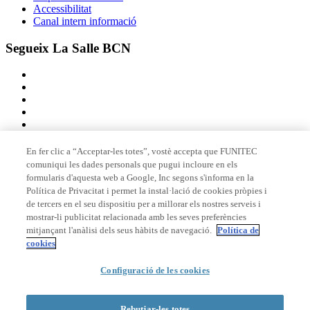
Accessibilitat
Canal intern informació
Segueix La Salle BCN
En fer clic a “Acceptar-les totes”, vostè accepta que FUNITEC
comuniqui les dades personals que pugui incloure en els
Membre de
formularis d'aquesta web a Google, Inc segons s'informa en la
Política de Privacitat i permet la instal·lació de cookies pròpies i
de tercers en el seu dispositiu per a millorar els nostres serveis i
mostrar-li publicitat relacionada amb les seves preferències
Acreditacions
mitjançant l'anàlisi dels seus hàbits de navegació.
Política de
cookies
Configuració de les cookies
© 2026 La Salle Campus Barcelona - URL |
Avís legal
|
Política de
privacitat
|
Política de cookies
Rebutjar-les totes