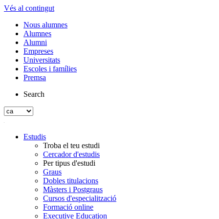
Vés al contingut
Nous alumnes
Alumnes
Alumni
Empreses
Universitats
Escoles i famílies
Premsa
Search
Estudis
Troba el teu estudi
Cercador d'estudis
Per tipus d'estudi
Graus
Dobles titulacions
Màsters i Postgraus
Cursos d'especialització
Formació online
Executive Education