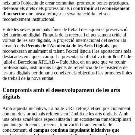
neix amb l'objectiu de crear comunitat, promoure bones pràctiques,
defensar els drets dels professionals i
contribuir al reconeixement
d'un sector
que busca reforçar la seva trajectòria i el seu
reconeixement institucional.
Entre les seves principals línies de treball destaquen la preservació
del patrimoni digital, l'impuls de la recerca i el pensament crític al
voltant de les arts digitals, la projecció internacional del sector i la
creació dels
Premis de l'Acadèmia de les Arts Digitals
, que
reconeixeran anualment el talent, l'excel·lència i les aportacions més
destacades en aquest camp. La presentació oficial va tenir lloc l'1 de
juliol al Barcelona XRLAB – Palo Alto, en un acte que va reunir
professionals, institucions i agents de referència de l'ecosistema de
les arts digitals per donar a conèixer els objectius i les primeres línies
de treball de la nova entitat.
Compromís amb el desenvolupament de les arts
digitals
Amb aquesta iniciativa, La Salle-URL reforça el seu posicionament
com un dels principals referents en l'àmbit de les arts digitals. Amb
una oferta acadèmica especialitzada i un ecosistema transdisciplinari
que integra docència, recerca, innovació i transferència de
coneixement,
el campus continua impulsant iniciatives que