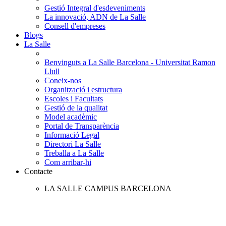
Gestió Integral d'esdeveniments
La innovació, ADN de La Salle
Consell d'empreses
Blogs
La Salle
Benvinguts a La Salle Barcelona - Universitat Ramon
Llull
Coneix-nos
Organització i estructura
Escoles i Facultats
Gestió de la qualitat
Model acadèmic
Portal de Transparència
Informació Legal
Directori La Salle
Treballa a La Salle
Com arribar-hi
Contacte
LA SALLE CAMPUS BARCELONA