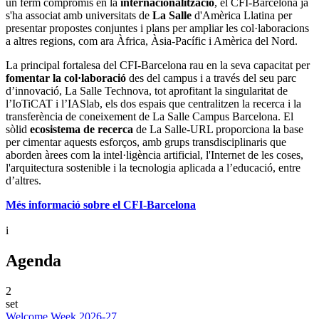
un ferm compromís en la
internacionalització
, el CFI-Barcelona ja
s'ha associat amb universitats de
La Salle
d'Amèrica Llatina per
presentar propostes conjuntes i plans per ampliar les col·laboracions
a altres regions, com ara Àfrica, Àsia-Pacífic i Amèrica del Nord.
La principal fortalesa del CFI-Barcelona rau en la seva capacitat per
fomentar la col·laboració
des del campus i a través del seu parc
d’innovació, La Salle Technova, tot aprofitant la singularitat de
l’IoTiCAT i l’IASlab, els dos espais que centralitzen la recerca i la
transferència de coneixement de La Salle Campus Barcelona. El
sòlid
ecosistema de recerca
de La Salle-URL proporciona la base
per cimentar aquests esforços, amb grups transdisciplinaris que
aborden àrees com la intel·ligència artificial, l'Internet de les coses,
l'arquitectura sostenible i la tecnologia aplicada a l’educació, entre
d’altres.
Més informació sobre el CFI-Barcelona
i
Agenda
2
set
Welcome Week 2026-27