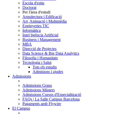
Escola d'estiu
Doctorat
Per l'àrea d'estudi
Arquitectura i Edificació
Art, Animació i Multimèdia
Enginyeries TIC
Informàtica
Intel·ligència Artificial
Business i Management
MBA
Direcció de Projectes
Data Science & Big Data Analytics
Filosofia i Humanitats
Tecnologia i Salut
Tots els estudis
Admisions i ajudes
Admissions
Admissions Graus
Admissions Màsters
Admissions Cursos d'Especialització
FAQs | La Salle Campus Barcelona
Pagaments amb Flywire
El Campus