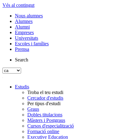
Vés al contingut
Nous alumnes
Alumnes
Alumni
Empreses
Universitats
Escoles i famílies
Premsa
Search
Estudis
Troba el teu estudi
Cercador d'estudis
Per tipus d'estudi
Graus
Dobles titulacions
Màsters i Postgraus
Cursos d'especialització
Formació online
Executive Education