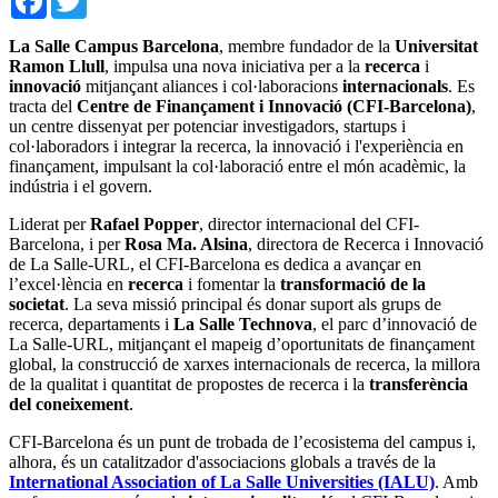
La Salle Campus Barcelona
, membre fundador de la
Universitat
Ramon Llull
, impulsa una nova iniciativa per a la
recerca
i
innovació
mitjançant aliances i col·laboracions
internacionals
. Es
tracta del
Centre de Finançament i Innovació (CFI-Barcelona)
,
un centre dissenyat per potenciar investigadors, startups i
col·laboradors i integrar la recerca, la innovació i l'experiència en
finançament, impulsant la col·laboració entre el món acadèmic, la
indústria i el govern.
Liderat per
Rafael Popper
, director internacional del CFI-
Barcelona, i per
Rosa Ma. Alsina
, directora de Recerca i Innovació
de La Salle-URL, el CFI-Barcelona es dedica a avançar en
l’excel·lència en
recerca
i fomentar la
transformació de la
societat
. La seva missió principal és donar suport als grups de
recerca, departaments i
La Salle Technova
, el parc d’innovació de
La Salle-URL, mitjançant el mapeig d’oportunitats de finançament
global, la construcció de xarxes internacionals de recerca, la millora
de la qualitat i quantitat de propostes de recerca i la
transferència
del coneixement
.
CFI-Barcelona és un punt de trobada de l’ecosistema del campus i,
alhora, és un catalitzador d'associacions globals a través de la
International Association of La Salle Universities (IALU)
. Amb