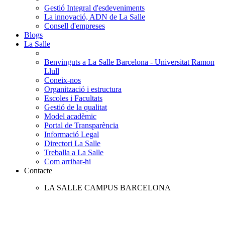
Gestió Integral d'esdeveniments
La innovació, ADN de La Salle
Consell d'empreses
Blogs
La Salle
Benvinguts a La Salle Barcelona - Universitat Ramon
Llull
Coneix-nos
Organització i estructura
Escoles i Facultats
Gestió de la qualitat
Model acadèmic
Portal de Transparència
Informació Legal
Directori La Salle
Treballa a La Salle
Com arribar-hi
Contacte
LA SALLE CAMPUS BARCELONA