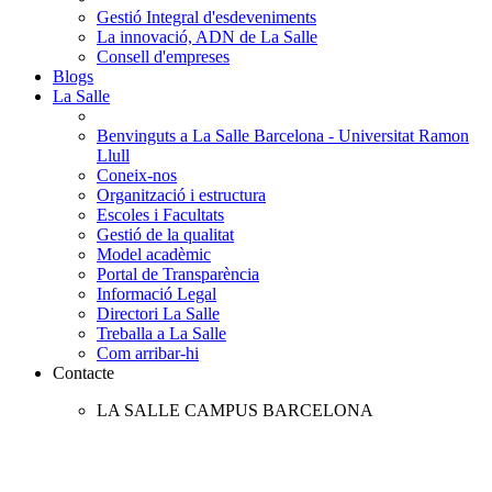
Gestió Integral d'esdeveniments
La innovació, ADN de La Salle
Consell d'empreses
Blogs
La Salle
Benvinguts a La Salle Barcelona - Universitat Ramon
Llull
Coneix-nos
Organització i estructura
Escoles i Facultats
Gestió de la qualitat
Model acadèmic
Portal de Transparència
Informació Legal
Directori La Salle
Treballa a La Salle
Com arribar-hi
Contacte
LA SALLE CAMPUS BARCELONA