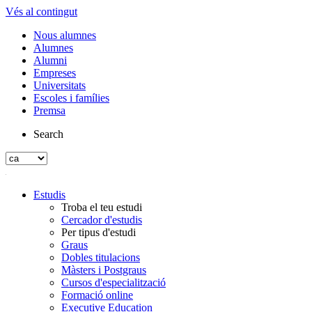
Vés al contingut
Nous alumnes
Alumnes
Alumni
Empreses
Universitats
Escoles i famílies
Premsa
Search
Estudis
Troba el teu estudi
Cercador d'estudis
Per tipus d'estudi
Graus
Dobles titulacions
Màsters i Postgraus
Cursos d'especialització
Formació online
Executive Education