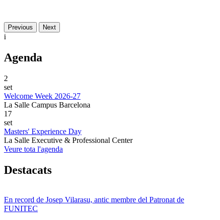
Previous
Next
i
Agenda
2
set
Welcome Week 2026-27
La Salle Campus Barcelona
17
set
Masters' Experience Day
La Salle Executive & Professional Center
Veure tota l'agenda
Destacats
En record de Josep Vilarasu, antic membre del Patronat de
FUNITEC