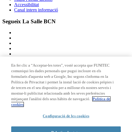
Accessibilitat
Canal intern informació
Segueix La Salle BCN
En fer clic a “Acceptar-les totes”, vostè accepta que FUNITEC
comuniqui les dades personals que pugui incloure en els
Membre de
formularis d'aquesta web a Google, Inc segons s'informa en la
Política de Privacitat i permet la instal·lació de cookies pròpies i
de tercers en el seu dispositiu per a millorar els nostres serveis i
mostrar-li publicitat relacionada amb les seves preferències
Acreditacions
mitjançant l'anàlisi dels seus hàbits de navegació.
Política de
cookies
Configuració de les cookies
© 2026 La Salle Campus Barcelona - URL |
Avís legal
|
Política de
privacitat
|
Política de cookies