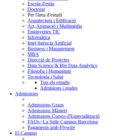
Escola d'estiu
Doctorat
Per l'àrea d'estudi
Arquitectura i Edificació
Art, Animació i Multimèdia
Enginyeries TIC
Informàtica
Intel·ligència Artificial
Business i Management
MBA
Direcció de Projectes
Data Science & Big Data Analytics
Filosofia i Humanitats
Tecnologia i Salut
Tots els estudis
Admisions i ajudes
Admissions
Admissions Graus
Admissions Màsters
Admissions Cursos d'Especialització
FAQs | La Salle Campus Barcelona
Pagaments amb Flywire
El Campus