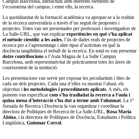
Campus Barcelona, interactuïn amb diferents elements de
l’ecosistema del campus; i entre ells, la recerca.
La quotidianitat de la formació acadèmica va apropar-se a la realitat
de la recerca universitària a través d’un seguit de propostes i
projectes. Totes van ser presentades per professors i investigadors de
La Salle-URL, que van explicar
experiències en què s’ha aplicat
el mètode científic a les aules
, l’ús de dades reals de projectes de
recerca per a l’aprenentatge i altre tipus d’activitats en què la
docència tangibilitza el treball de la recerca. En total es van presentar
dotze contribucions
a l’Aula Magna de La Salle Campus
Barcelona, amb representativitat de pràcticament totes les àrees de
coneixement de la institució.
Les presentacions van servir per exposar les peculiaritats i fites de
cada un dels projectes. Cada una d’elles va mostrar l’abast, els
objectius i
les metodologies i procediments aplicats
. A més, els
ponents van especificar
com s’ha traslladat la recerca a l’aula i
quina mena d’interacció s’ha dut a terme amb l’alumnat
. La 1ª
Jornada de Recerca i Docència la van organitzar i coordinar la
directora de Polítiques de Recerca de La Salle-URL,
Rosa Maria
Alsina
, i la directora de Polítiques de Docència, Estudiants i Política
Lingüística,
Guiomar Corral
.