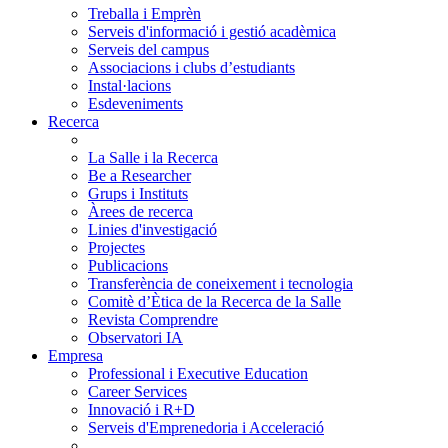
Treballa i Emprèn
Serveis d'informació i gestió acadèmica
Serveis del campus
Associacions i clubs d’estudiants
Instal·lacions
Esdeveniments
Recerca
La Salle i la Recerca
Be a Researcher
Grups i Instituts
Àrees de recerca
Linies d'investigació
Projectes
Publicacions
Transferència de coneixement i tecnologia
Comitè d’Ètica de la Recerca de la Salle
Revista Comprendre
Observatori IA
Empresa
Professional i Executive Education
Career Services
Innovació i R+D
Serveis d'Emprenedoria i Acceleració