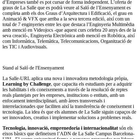
d’Empreses també es pot cursar de forma independent. L’oferta de
graus de La Salle que es podrà veure al Saló de l’Ensenyament es
completa amb els dos Graus d’Arquitectura i Edificació, el grau en
Animació & VFX que arriba a la seva tercera edició, així com un
total de 7 enginyeries entre les que destaca l’Enginyeria Multimèdia
amb menció en Videojocs -que aquest curs celebra 20 anys des de la
seva creació-, Enginyeria Electrònica amb menció en Robòtica, així
com Informàtica, Telemàtica, Telecomunicacions, Organització de
les TIC i Audiovisuals.
Stand al Saló de l'Ensenyament
La Salle-URL aplica una nova i innovadora metodologia pròpia,
Learning by Challenge
, que capacita els estudiants per a adquirir
les habilitats i els coneixements a través de la resolució de reptes
reals plantejats per les empreses, institucions o entitats, amb un
enfocament interdisciplinari, amb àrees transversals i
interrelacionades que faciliten així la transferència de coneixement i
tecnologia. La idea és que els alumnes de La Salle siguin capaços de
ser innovadors, creatius i implementar solucions a problemes reals.
Tecnologia, innovació, emprenedoria i internacionalitat
són els
eixos bàsics que defineixen l’ADN de La Salle Campus Barcelona-