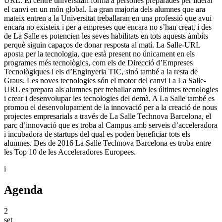
URL. El centre universitari forma a persones preparades per liderar
el canvi en un món global. La gran majoria dels alumnes que ara
mateix entren a la Universitat treballaran en una professió que avui
encara no existeix i per a empreses que encara no s’han creat, i des
de La Salle es potencien les seves habilitats en tots aquests àmbits
perquè siguin capaços de donar resposta al matí. La Salle-URL
aposta per la tecnologia, que està present no únicament en els
programes més tecnològics, com els de Direcció d’Empreses
Tecnològiques i els d’Enginyeria TIC, sinó també a la resta de
Graus. Les noves tecnologies són el motor del canvi i a La Salle-
URL es prepara als alumnes per treballar amb les últimes tecnologies
i crear i desenvolupar les tecnologies del demà. A La Salle també es
promou el desenvolupament de la innovació per a la creació de nous
projectes empresarials a través de La Salle Technova Barcelona, el
parc d’innovació que es troba al Campus amb serveis d’acceleradora
i incubadora de startups del qual es poden beneficiar tots els
alumnes. Des de 2016 La Salle Technova Barcelona es troba entre
les Top 10 de les Acceleradores Europees.
i
Agenda
2
set