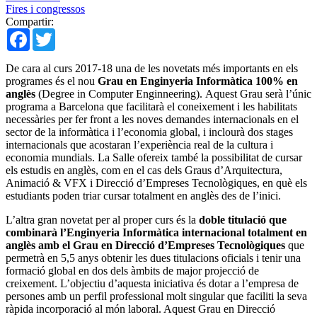
Fires i congressos
Compartir:
Facebook
Twitter
De cara al curs 2017-18 una de les novetats més importants en els
programes és el nou
Grau en Enginyeria Informàtica 100% en
anglès
(Degree in Computer Enginneering). Aquest Grau serà l’únic
programa a Barcelona que facilitarà el coneixement i les habilitats
necessàries per fer front a les noves demandes internacionals en el
sector de la informàtica i l’economia global, i inclourà dos stages
internacionals que acostaran l’experiència real de la cultura i
economia mundials. La Salle ofereix també la possibilitat de cursar
els estudis en anglès, com en el cas dels Graus d’Arquitectura,
Animació & VFX i Direcció d’Empreses Tecnològiques, en què els
estudiants poden triar cursar totalment en anglès des de l’inici.
L’altra gran novetat per al proper curs és la
doble titulació que
combinarà l’Enginyeria Informàtica internacional totalment en
anglès amb el Grau en Direcció d’Empreses Tecnològiques
que
permetrà en 5,5 anys obtenir les dues titulacions oficials i tenir una
formació global en dos dels àmbits de major projecció de
creixement. L’objectiu d’aquesta iniciativa és dotar a l’empresa de
persones amb un perfil professional molt singular que faciliti la seva
ràpida incorporació al món laboral. Aquest Grau en Direcció