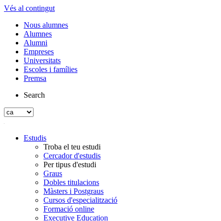
Vés al contingut
Nous alumnes
Alumnes
Alumni
Empreses
Universitats
Escoles i famílies
Premsa
Search
Estudis
Troba el teu estudi
Cercador d'estudis
Per tipus d'estudi
Graus
Dobles titulacions
Màsters i Postgraus
Cursos d'especialització
Formació online
Executive Education