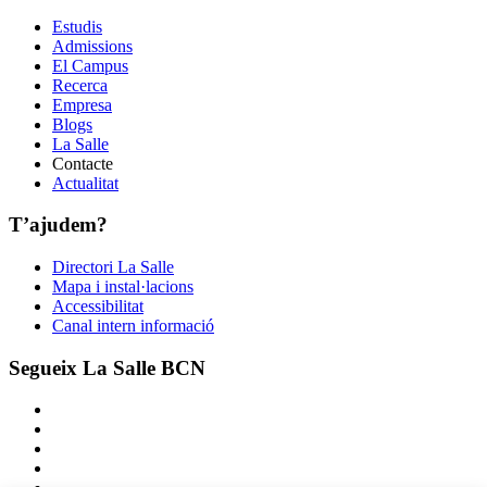
Estudis
Admissions
El Campus
Recerca
Empresa
Blogs
La Salle
Contacte
Actualitat
T’ajudem?
Directori La Salle
Mapa i instal·lacions
Accessibilitat
Canal intern informació
Segueix La Salle BCN