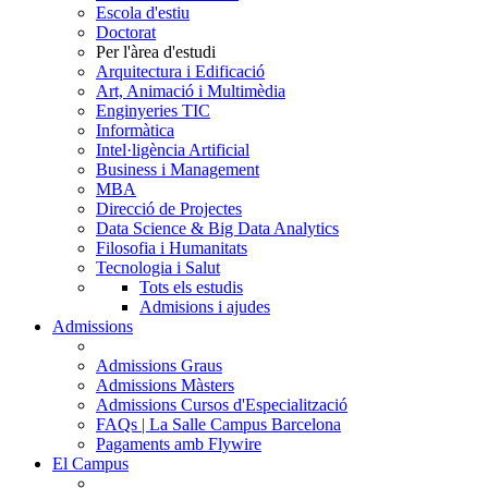
Escola d'estiu
Doctorat
Per l'àrea d'estudi
Arquitectura i Edificació
Art, Animació i Multimèdia
Enginyeries TIC
Informàtica
Intel·ligència Artificial
Business i Management
MBA
Direcció de Projectes
Data Science & Big Data Analytics
Filosofia i Humanitats
Tecnologia i Salut
Tots els estudis
Admisions i ajudes
Admissions
Admissions Graus
Admissions Màsters
Admissions Cursos d'Especialització
FAQs | La Salle Campus Barcelona
Pagaments amb Flywire
El Campus