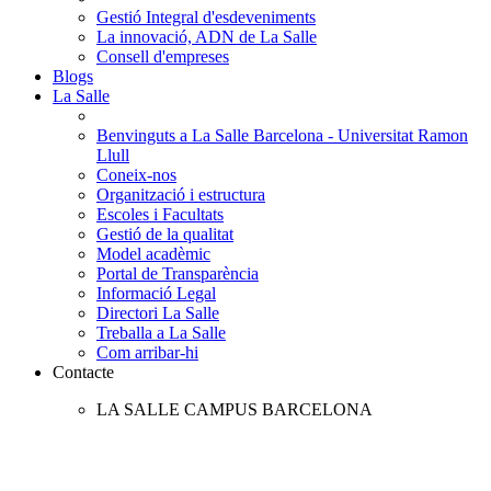
Gestió Integral d'esdeveniments
La innovació, ADN de La Salle
Consell d'empreses
Blogs
La Salle
Benvinguts a La Salle Barcelona - Universitat Ramon
Llull
Coneix-nos
Organització i estructura
Escoles i Facultats
Gestió de la qualitat
Model acadèmic
Portal de Transparència
Informació Legal
Directori La Salle
Treballa a La Salle
Com arribar-hi
Contacte
LA SALLE CAMPUS BARCELONA