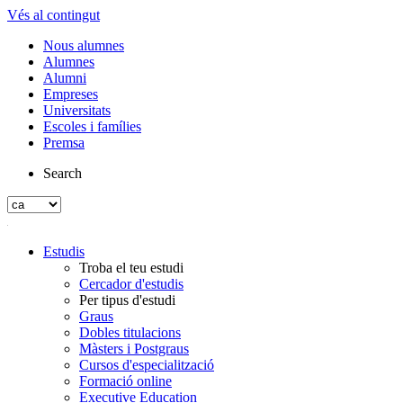
Vés al contingut
Nous alumnes
Alumnes
Alumni
Empreses
Universitats
Escoles i famílies
Premsa
Search
Estudis
Troba el teu estudi
Cercador d'estudis
Per tipus d'estudi
Graus
Dobles titulacions
Màsters i Postgraus
Cursos d'especialització
Formació online
Executive Education