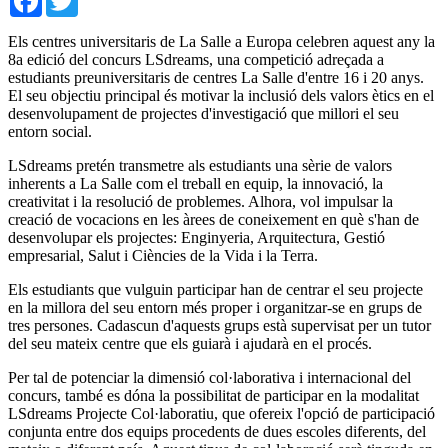
Els centres universitaris de La Salle a Europa celebren aquest any la
8a edició del concurs LSdreams, una competició adreçada a
estudiants preuniversitaris de centres La Salle d'entre 16 i 20 anys.
El seu objectiu principal és motivar la inclusió dels valors ètics en el
desenvolupament de projectes d'investigació que millori el seu
entorn social.
LSdreams pretén transmetre als estudiants una sèrie de valors
inherents a La Salle com el treball en equip, la innovació, la
creativitat i la resolució de problemes. Alhora, vol impulsar la
creació de vocacions en les àrees de coneixement en què s'han de
desenvolupar els projectes: Enginyeria, Arquitectura, Gestió
empresarial, Salut i Ciències de la Vida i la Terra.
Els estudiants que vulguin participar han de centrar el seu projecte
en la millora del seu entorn més proper i organitzar-se en grups de
tres persones. Cadascun d'aquests grups està supervisat per un tutor
del seu mateix centre que els guiarà i ajudarà en el procés.
Per tal de potenciar la dimensió col·laborativa i internacional del
concurs, també es dóna la possibilitat de participar en la modalitat
LSdreams Projecte Col·laboratiu, que ofereix l'opció de participació
conjunta entre dos equips procedents de dues escoles diferents, del