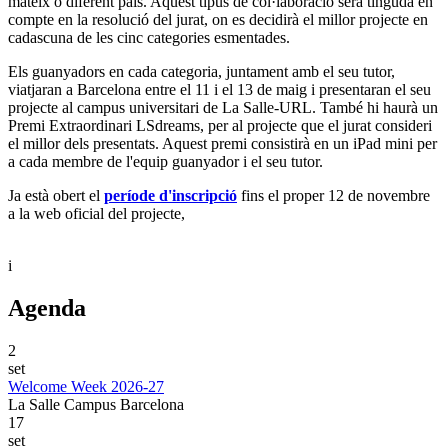
mateix o diferent país. Aquest tipus de col·laboració serà tinguda en
compte en la resolució del jurat, on es decidirà el millor projecte en
cadascuna de les cinc categories esmentades.
Els guanyadors en cada categoria, juntament amb el seu tutor,
viatjaran a Barcelona entre el 11 i el 13 de maig i presentaran el seu
projecte al campus universitari de La Salle-URL. També hi haurà un
Premi Extraordinari LSdreams, per al projecte que el jurat consideri
el millor dels presentats. Aquest premi consistirà en un iPad mini per
a cada membre de l'equip guanyador i el seu tutor.
Ja està obert el
període d'inscripció
fins el proper 12 de novembre
a la web oficial del projecte,
i
Agenda
2
set
Welcome Week 2026-27
La Salle Campus Barcelona
17
set