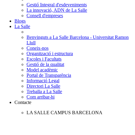
Gestió Integral d'esdeveniments
La innovació, ADN de La Salle
Consell d'empreses
Blogs
La Salle
Benvinguts a La Salle Barcelona - Universitat Ramon
Llull
Coneix-nos
Organització i estructura
Escoles i Facultats
Gestió de la qualitat
Model acadèmic
Portal de Transparència
Informació Legal
Directori La Salle
Treballa a La Salle
Com arribar-hi
Contacte
LA SALLE CAMPUS BARCELONA