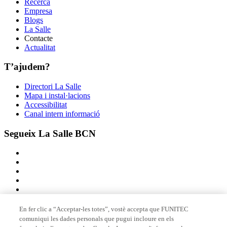
Recerca
Empresa
Blogs
La Salle
Contacte
Actualitat
T’ajudem?
Directori La Salle
Mapa i instal·lacions
Accessibilitat
Canal intern informació
Segueix La Salle BCN
En fer clic a “Acceptar-les totes”, vostè accepta que FUNITEC
comuniqui les dades personals que pugui incloure en els
Membre de