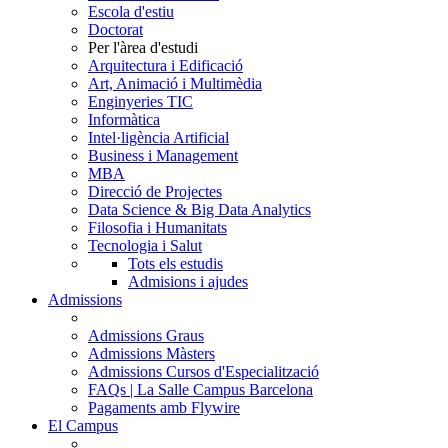
Escola d'estiu
Doctorat
Per l'àrea d'estudi
Arquitectura i Edificació
Art, Animació i Multimèdia
Enginyeries TIC
Informàtica
Intel·ligència Artificial
Business i Management
MBA
Direcció de Projectes
Data Science & Big Data Analytics
Filosofia i Humanitats
Tecnologia i Salut
Tots els estudis
Admisions i ajudes
Admissions
Admissions Graus
Admissions Màsters
Admissions Cursos d'Especialització
FAQs | La Salle Campus Barcelona
Pagaments amb Flywire
El Campus