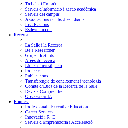
Treballa i Emprèn
Serveis d'informació i gestió acadèmica
Serveis del campus
Associacions i clubs d’estudiants
Instal·lacions
Esdeveniments
Recerca
La Salle i la Recerca
Be a Researcher
Grups i Instituts
Àrees de recerca
Linies d'investigació
Projectes
Publicacions
Transferència de coneixement i tecnologia
Comitè d’Ètica de la Recerca de la Salle
Revista Comprendre
Observatori IA
Empresa
Professional i Executive Education
Career Services
Innovació i R+D
Serveis d'Emprenedoria i Acceleració