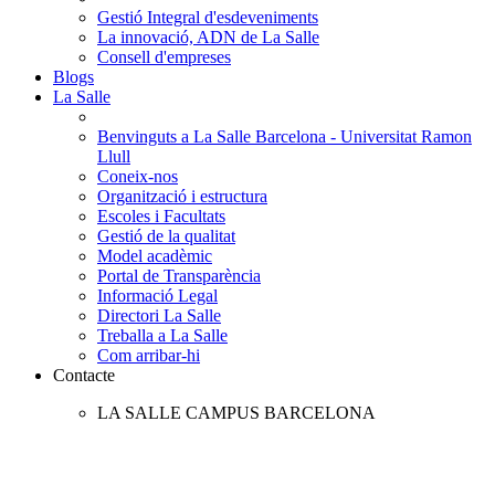
Gestió Integral d'esdeveniments
La innovació, ADN de La Salle
Consell d'empreses
Blogs
La Salle
Benvinguts a La Salle Barcelona - Universitat Ramon
Llull
Coneix-nos
Organització i estructura
Escoles i Facultats
Gestió de la qualitat
Model acadèmic
Portal de Transparència
Informació Legal
Directori La Salle
Treballa a La Salle
Com arribar-hi
Contacte
LA SALLE CAMPUS BARCELONA