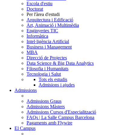
Escola d'estiu
Doctorat
Per l'àrea d'estudi
Arquitectura i Edificació
Art, Animació i Multimèdia
Enginyeries TIC
Informàtica
Intel·ligència Artificial
Business i Management
MBA
Direcció de Projectes
Data Science & Big Data Analytics
Filosofia i Humanitats
Tecnologia i Salut
Tots els estudis
Admisions i ajudes
Admissions
Admissions Graus
Admissions Màsters
Admissions Cursos d'Especialització
FAQs | La Salle Campus Barcelona
Pagaments amb Flywire
El Campus