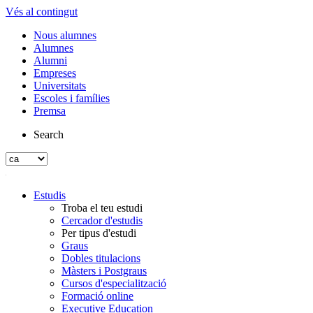
Vés al contingut
Nous alumnes
Alumnes
Alumni
Empreses
Universitats
Escoles i famílies
Premsa
Search
Estudis
Troba el teu estudi
Cercador d'estudis
Per tipus d'estudi
Graus
Dobles titulacions
Màsters i Postgraus
Cursos d'especialització
Formació online
Executive Education