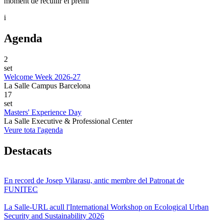
moment de recullir el premi
i
Agenda
2
set
Welcome Week 2026-27
La Salle Campus Barcelona
17
set
Masters' Experience Day
La Salle Executive & Professional Center
Veure tota l'agenda
Destacats
En record de Josep Vilarasu, antic membre del Patronat de
FUNITEC
La Salle-URL acull l'International Workshop on Ecological Urban
Security and Sustainability 2026