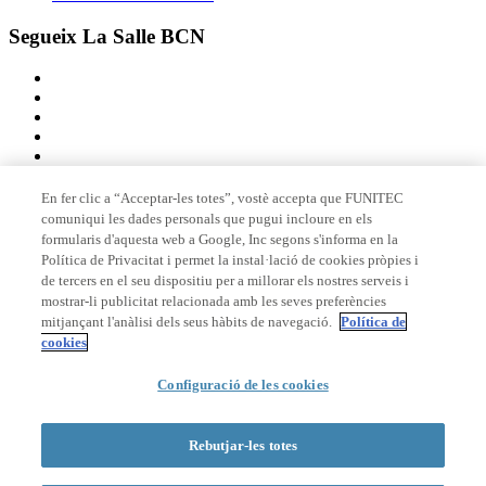
Segueix La Salle BCN
En fer clic a “Acceptar-les totes”, vostè accepta que FUNITEC
comuniqui les dades personals que pugui incloure en els
Membre de
formularis d'aquesta web a Google, Inc segons s'informa en la
Política de Privacitat i permet la instal·lació de cookies pròpies i
de tercers en el seu dispositiu per a millorar els nostres serveis i
mostrar-li publicitat relacionada amb les seves preferències
Acreditacions
mitjançant l'anàlisi dels seus hàbits de navegació.
Política de
cookies
Configuració de les cookies
© 2026 La Salle Campus Barcelona - URL |
Avís legal
|
Política de
privacitat
|
Política de cookies
Rebutjar-les totes
Formulari de cerca