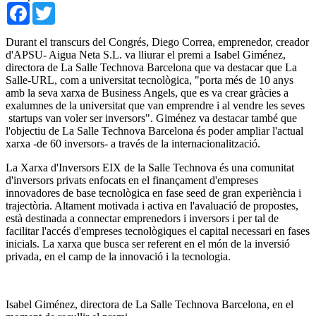
Facebook
Twitter
Durant el transcurs del Congrés, Diego Correa, emprenedor, creador
d'APSU- Aigua Neta S.L. va lliurar el premi a Isabel Giménez,
directora de La Salle Technova Barcelona que va destacar que La
Salle-URL, com a universitat tecnològica, "porta més de 10 anys
amb la seva xarxa de Business Angels, que es va crear gràcies a
exalumnes de la universitat que van emprendre i al vendre les seves
startups van voler ser inversors". Giménez va destacar també que
l'objectiu de La Salle Technova Barcelona és poder ampliar l'actual
xarxa -de 60 inversors- a través de la internacionalització.
La Xarxa d'Inversors EIX de la Salle Technova és una comunitat
d'inversors privats enfocats en el finançament d'empreses
innovadores de base tecnològica en fase seed de gran experiència i
trajectòria. Altament motivada i activa en l'avaluació de propostes,
està destinada a connectar emprenedors i inversors i per tal de
facilitar l'accés d'empreses tecnològiques el capital necessari en fases
inicials. La xarxa que busca ser referent en el món de la inversió
privada, en el camp de la innovació i la tecnologia.
Isabel Giménez, directora de La Salle Technova Barcelona, en el