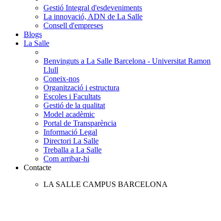
Gestió Integral d'esdeveniments
La innovació, ADN de La Salle
Consell d'empreses
Blogs
La Salle
Benvinguts a La Salle Barcelona - Universitat Ramon
Llull
Coneix-nos
Organització i estructura
Escoles i Facultats
Gestió de la qualitat
Model acadèmic
Portal de Transparència
Informació Legal
Directori La Salle
Treballa a La Salle
Com arribar-hi
Contacte
LA SALLE CAMPUS BARCELONA