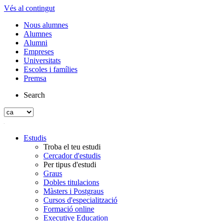
Vés al contingut
Nous alumnes
Alumnes
Alumni
Empreses
Universitats
Escoles i famílies
Premsa
Search
Estudis
Troba el teu estudi
Cercador d'estudis
Per tipus d'estudi
Graus
Dobles titulacions
Màsters i Postgraus
Cursos d'especialització
Formació online
Executive Education