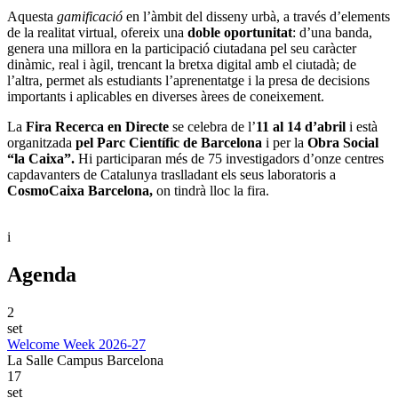
Aquesta
gamificació
en l’àmbit del disseny urbà, a través d’elements
de la realitat virtual, ofereix una
doble oportunitat
: d’una banda,
genera una millora en la participació ciutadana pel seu caràcter
dinàmic, real i àgil, trencant la bretxa digital amb el ciutadà; de
l’altra, permet als estudiants l’aprenentatge i la presa de decisions
importants i aplicables en diverses àrees de coneixement.
La
Fira Recerca en Directe
se celebra de l’
11 al 14 d’abril
i està
organitzada
pel Parc Científic de Barcelona
i per la
Obra Social
“la Caixa”
.
Hi participaran més de 75 investigadors d’onze centres
capdavanters de Catalunya traslladant els seus laboratoris a
CosmoCaixa Barcelona
,
on tindrà lloc la fira.
i
Agenda
2
set
Welcome Week 2026-27
La Salle Campus Barcelona
17
set