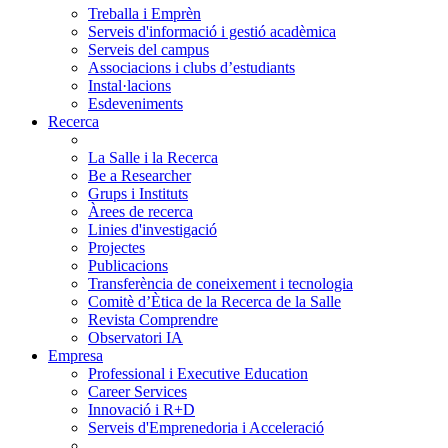
Treballa i Emprèn
Serveis d'informació i gestió acadèmica
Serveis del campus
Associacions i clubs d’estudiants
Instal·lacions
Esdeveniments
Recerca
La Salle i la Recerca
Be a Researcher
Grups i Instituts
Àrees de recerca
Linies d'investigació
Projectes
Publicacions
Transferència de coneixement i tecnologia
Comitè d’Ètica de la Recerca de la Salle
Revista Comprendre
Observatori IA
Empresa
Professional i Executive Education
Career Services
Innovació i R+D
Serveis d'Emprenedoria i Acceleració