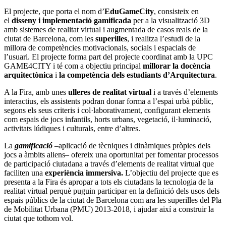
El projecte, que porta el nom d’
EduGameCity
, consisteix en
el
disseny i implementació gamificada
per a la visualització 3D
amb sistemes de realitat virtual i augmentada de casos reals de la
ciutat de Barcelona, com les
superilles
, i realitza l’estudi de la
millora de competències motivacionals, socials i espacials de
l’usuari. El projecte forma part del projecte coordinat amb la UPC
GAME4CITY i té com a objectiu principal
millorar la docència
arquitectònica
i
la competència dels estudiants d’Arquitectura
.
A la Fira, amb unes
ulleres de realitat virtual
i a través d’elements
interactius, els assistents podran donar forma a l’espai urbà públic,
segons els seus criteris i col·laborativament, configurant elements
com espais de jocs infantils, horts urbans, vegetació, il·luminació,
activitats lúdiques i culturals, entre d’altres.
La
gamificació
–aplicació de tècniques i dinàmiques pròpies dels
jocs a àmbits aliens– ofereix una oportunitat per fomentar processos
de participació ciutadana a través d’elements de realitat virtual que
faciliten una
experiència immersiva.
L’objectiu del projecte que es
presenta a la Fira és apropar a tots els ciutadans la tecnologia de la
realitat virtual perquè puguin participar en la definició dels usos dels
espais públics de la ciutat de Barcelona com ara les superilles del Pla
de Mobilitat Urbana (PMU) 2013-2018, i ajudar així a construir la
ciutat que tothom vol.