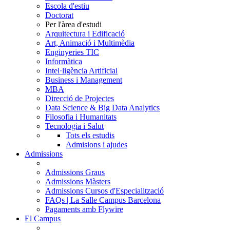
Escola d'estiu
Doctorat
Per l'àrea d'estudi
Arquitectura i Edificació
Art, Animació i Multimèdia
Enginyeries TIC
Informàtica
Intel·ligència Artificial
Business i Management
MBA
Direcció de Projectes
Data Science & Big Data Analytics
Filosofia i Humanitats
Tecnologia i Salut
Tots els estudis
Admisions i ajudes
Admissions
Admissions Graus
Admissions Màsters
Admissions Cursos d'Especialització
FAQs | La Salle Campus Barcelona
Pagaments amb Flywire
El Campus