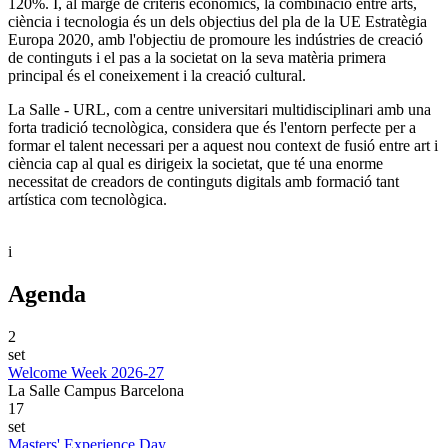
120%. I, al marge de criteris econòmics, la combinació entre arts,
ciència i tecnologia és un dels objectius del pla de la UE Estratègia
Europa 2020, amb l'objectiu de promoure les indústries de creació
de continguts i el pas a la societat on la seva matèria primera
principal és el coneixement i la creació cultural.
La Salle - URL, com a centre universitari multidisciplinari amb una
forta tradició tecnològica, considera que és l'entorn perfecte per a
formar el talent necessari per a aquest nou context de fusió entre art i
ciència cap al qual es dirigeix ​​la societat, que té una enorme
necessitat de creadors de continguts digitals amb formació tant
artística com tecnològica.
i
Agenda
2
set
Welcome Week 2026-27
La Salle Campus Barcelona
17
set
Masters' Experience Day