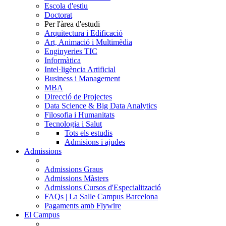
Escola d'estiu
Doctorat
Per l'àrea d'estudi
Arquitectura i Edificació
Art, Animació i Multimèdia
Enginyeries TIC
Informàtica
Intel·ligència Artificial
Business i Management
MBA
Direcció de Projectes
Data Science & Big Data Analytics
Filosofia i Humanitats
Tecnologia i Salut
Tots els estudis
Admisions i ajudes
Admissions
Admissions Graus
Admissions Màsters
Admissions Cursos d'Especialització
FAQs | La Salle Campus Barcelona
Pagaments amb Flywire
El Campus