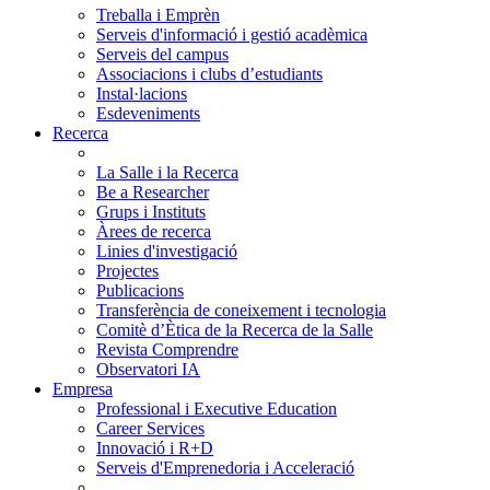
Treballa i Emprèn
Serveis d'informació i gestió acadèmica
Serveis del campus
Associacions i clubs d’estudiants
Instal·lacions
Esdeveniments
Recerca
La Salle i la Recerca
Be a Researcher
Grups i Instituts
Àrees de recerca
Linies d'investigació
Projectes
Publicacions
Transferència de coneixement i tecnologia
Comitè d’Ètica de la Recerca de la Salle
Revista Comprendre
Observatori IA
Empresa
Professional i Executive Education
Career Services
Innovació i R+D
Serveis d'Emprenedoria i Acceleració