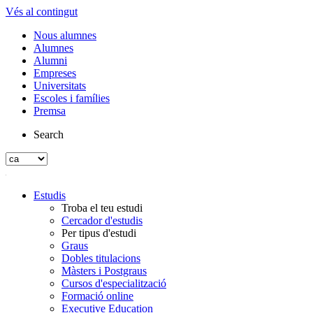
Vés al contingut
Nous alumnes
Alumnes
Alumni
Empreses
Universitats
Escoles i famílies
Premsa
Search
Estudis
Troba el teu estudi
Cercador d'estudis
Per tipus d'estudi
Graus
Dobles titulacions
Màsters i Postgraus
Cursos d'especialització
Formació online
Executive Education