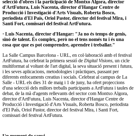
selecció d'obres i la participació de Montxo Algora, director
d'ArtFutura, Luis Nacenta, director d'Hangar Centre de
Producció i Investigació d'Arts Visuals, Roberta Bosco,
periodista d'El País, Oriol Pastor, director del festival Mira, i
Santi Fort, comissari del festival ArtFutura.
· Luis Nacenta, director d'Hangar: "Ja no és temps de genis,
sinó de talent. És complex, però no el tens només tu i és una
cosa que que es pot comprendre, aprendre i treballar."
La Salle Campus Barcelona - URL, en col·laboració amb el festival
ArtFutura, ha celebrat la primera sessió de
Digital Visions
, un cicle
multiformat al voltant de l'art digital, la seva situació present i futura,
i les seves aplicacions, metodologies i pràctiques, passant per
diferents enfocaments creatius i socials. Celebrat al campus de La
Salle - URL els dies 31 de maig i 1 de juny, ha ofert projeccions
d'una selecció dels millors treballs participants a ArtFutura i taules de
debat, de la mà d'agents rellevants del sector com Montxo Algora,
director d'ArtFutura, Luis Nacenta, director d'Hangar Centre de
Producció i Investigació d'Arts Visuals, Roberta Bosco, periodista
d'El País, Oriol Pastor, director del festival Mira, i Santi Fort,
comissari del festival ArtFutura.
Un moment de canvi