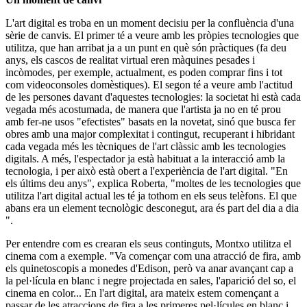
L'art digital es troba en un moment decisiu per la confluència d'una
sèrie de canvis. El primer té a veure amb les pròpies tecnologies que
utilitza, que han arribat ja a un punt en què són pràctiques (fa deu
anys, els cascos de realitat virtual eren màquines pesades i
incòmodes, per exemple, actualment, es poden comprar fins i tot
com videoconsoles domèstiques). El segon té a veure amb l'actitud
de les persones davant d'aquestes tecnologies: la societat hi està cada
vegada més acostumada, de manera que l'artista ja no en té prou
amb fer-ne usos "efectistes" basats en la novetat, sinó que busca fer
obres amb una major complexitat i contingut, recuperant i hibridant
cada vegada més les tècniques de l'art clàssic amb les tecnologies
digitals. A més, l'espectador ja està habituat a la interacció amb la
tecnologia, i per això està obert a l'experiència de l'art digital. "En
els últims deu anys", explica Roberta, "moltes de les tecnologies que
utilitza l'art digital actual les té ja tothom en els seus telèfons. El que
abans era un element tecnològic desconegut, ara és part del dia a dia
".
Per entendre com es crearan els seus continguts, Montxo utilitza el
cinema com a exemple. "Va començar com una atracció de fira, amb
els quinetoscopis a monedes d'Edison, però va anar avançant cap a
la pel·lícula en blanc i negre projectada en sales, l'aparició del so, el
cinema en color... En l'art digital, ara mateix estem començant a
passar de les atraccions de fira a les primeres pel·lícules en blanc i