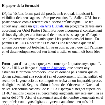
El paper de la formació
Digital Visions
forma part del procés amb el qual, impulsant la
visibilitat dels seus agents més representatius, La Salle - URL busca
posicionar-se com a referent en el sector artístic digital. De fet,
aquest any llança un
grau en Arts Digitals
, un programa de tres anys
coordinat per Oriol Pastor i Santi Fort que incorpora el coneixement
d'eines digitals per a la formació de nous artistes capaços d'adaptar-
se a les noves tendències artístiques i les professions del futur . En
paraules de Luis Nacenta: "El talent és una tendència que un té,
alguna cosa que pot treballar. Un grau com aquest, que guiï l'alumne
en el desenvolupament del seu talent artístic, és una molt bona idea
".
Forma part d'una aposta que ja va començar fa quatre anys, quan La
Salle - URL va llançar el
grau en Animació
, que aquest any
estrenarà la primera promoció i que ve donada pels canvis que es
donen actualment a la societat i en el coneixement. En l'actualitat, el
sector de la generació de continguts es troba en un imparable procés
de digitalització. Segons l'últim informe de l'Observatori Nacional
de les Telecomunicacions i de la SI, a Espanya el negoci supera els
11.467 milions d'euros i el percentatge augmenta any rere any, i ja és
major del 54%. Així, el creixement anual de nombre d'empleats en el
sector dels continguts digitals augmenta anualment en més del