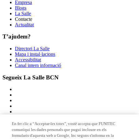
Empresa
Blogs
La Salle
Contacte
Actualitat
T’ajudem?
Directori La Salle
Mapa i instal·lacions
Accessibilitat
Canal intern informació
Segueix La Salle BCN
En fer clic a “Acceptar-les totes”, vostè accepta que FUNITEC
comuniqui les dades personals que pugui incloure en els
Membre de
formularis d'aquesta web a Google, Inc segons s'informa en la