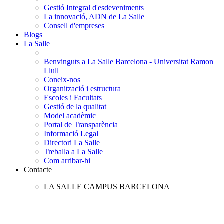
Gestió Integral d'esdeveniments
La innovació, ADN de La Salle
Consell d'empreses
Blogs
La Salle
Benvinguts a La Salle Barcelona - Universitat Ramon
Llull
Coneix-nos
Organització i estructura
Escoles i Facultats
Gestió de la qualitat
Model acadèmic
Portal de Transparència
Informació Legal
Directori La Salle
Treballa a La Salle
Com arribar-hi
Contacte
LA SALLE CAMPUS BARCELONA