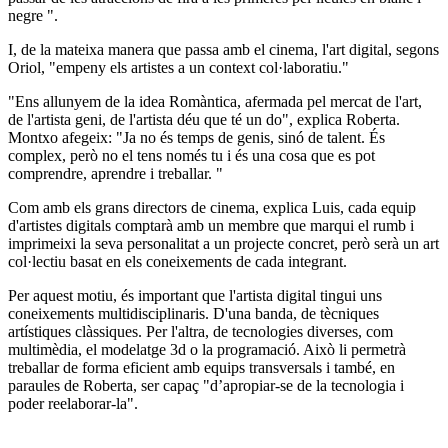
negre ".
I, de la mateixa manera que passa amb el cinema, l'art digital, segons
Oriol, "empeny els artistes a un context col·laboratiu."
"Ens allunyem de la idea Romàntica, afermada pel mercat de l'art,
de l'artista geni, de l'artista déu que té un do", explica Roberta.
Montxo afegeix: "Ja no és temps de genis, sinó de talent. És
complex, però no el tens només tu i és una cosa que es pot
comprendre, aprendre i treballar. "
Com amb els grans directors de cinema, explica Luis, cada equip
d'artistes digitals comptarà amb un membre que marqui el rumb i
imprimeixi la seva personalitat a un projecte concret, però serà un art
col·lectiu basat en els coneixements de cada integrant.
Per aquest motiu, és important que l'artista digital tingui uns
coneixements multidisciplinaris. D'una banda, de tècniques
artístiques clàssiques. Per l'altra, de tecnologies diverses, com
multimèdia, el modelatge 3d o la programació. Això li permetrà
treballar de forma eficient amb equips transversals i també, en
paraules de Roberta, ser capaç "d’apropiar-se de la tecnologia i
poder reelaborar-la".