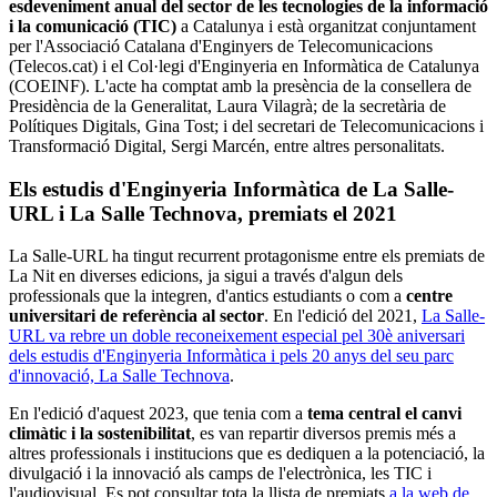
esdeveniment anual del sector de les tecnologies de la informació
i la comunicació (TIC)
a Catalunya i està organitzat conjuntament
per l'Associació Catalana d'Enginyers de Telecomunicacions
(Telecos.cat) i el Col·legi d'Enginyeria en Informàtica de Catalunya
(COEINF). L'acte ha comptat amb la presència de la consellera de
Presidència de la Generalitat, Laura Vilagrà; de la secretària de
Polítiques Digitals, Gina Tost; i del secretari de Telecomunicacions i
Transformació Digital, Sergi Marcén, entre altres personalitats.
Els estudis d'Enginyeria Informàtica de La Salle-
URL i La Salle Technova, premiats el 2021
La Salle-URL ha tingut recurrent protagonisme entre els premiats de
La Nit en diverses edicions, ja sigui a través d'algun dels
professionals que la integren, d'antics estudiants o com a
centre
universitari de referència al sector
. En l'edició del 2021,
La Salle-
URL va rebre un doble reconeixement especial pel 30è aniversari
dels estudis d'Enginyeria Informàtica i pels 20 anys del seu parc
d'innovació, La Salle Technova
.
En l'edició d'aquest 2023, que tenia com a
tema central el canvi
climàtic i la sostenibilitat
, es van repartir diversos premis més a
altres professionals i institucions que es dediquen a la potenciació, la
divulgació i la innovació als camps de l'electrònica, les TIC i
l'audiovisual. Es pot consultar tota la llista de premiats
a la web de