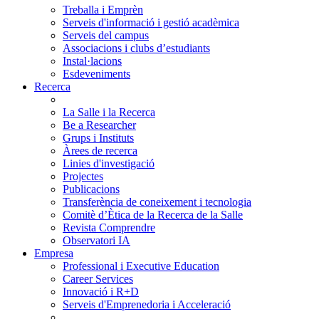
Treballa i Emprèn
Serveis d'informació i gestió acadèmica
Serveis del campus
Associacions i clubs d’estudiants
Instal·lacions
Esdeveniments
Recerca
La Salle i la Recerca
Be a Researcher
Grups i Instituts
Àrees de recerca
Linies d'investigació
Projectes
Publicacions
Transferència de coneixement i tecnologia
Comitè d’Ètica de la Recerca de la Salle
Revista Comprendre
Observatori IA
Empresa
Professional i Executive Education
Career Services
Innovació i R+D
Serveis d'Emprenedoria i Acceleració