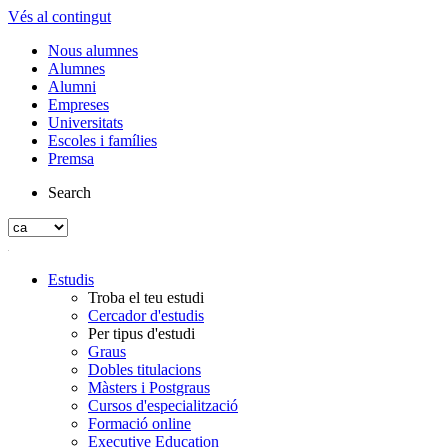
Vés al contingut
Nous alumnes
Alumnes
Alumni
Empreses
Universitats
Escoles i famílies
Premsa
Search
Estudis
Troba el teu estudi
Cercador d'estudis
Per tipus d'estudi
Graus
Dobles titulacions
Màsters i Postgraus
Cursos d'especialització
Formació online
Executive Education