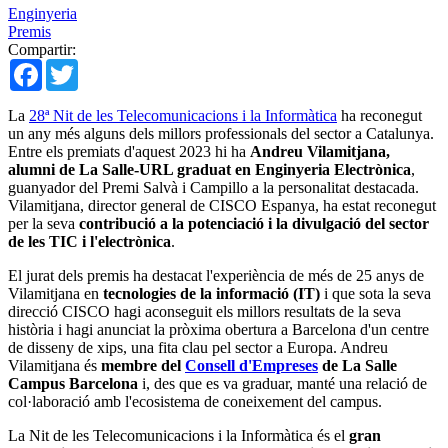
Enginyeria
Premis
Compartir:
Facebook
Twitter
La
28ª Nit de les Telecomunicacions i la Informàtica
ha reconegut
un any més alguns dels millors professionals del sector a Catalunya.
Entre els premiats d'aquest 2023 hi ha
Andreu Vilamitjana,
alumni de La Salle-URL graduat en Enginyeria Electrònica
,
guanyador del Premi Salvà i Campillo a la personalitat destacada.
Vilamitjana, director general de CISCO Espanya, ha estat reconegut
per la seva
contribució a la potenciació i la divulgació del sector
de les TIC i l'electrònica
.
El jurat dels premis ha destacat l'experiència de més de 25 anys de
Vilamitjana en
tecnologies de la informació (IT)
i que sota la seva
direcció CISCO hagi aconseguit els millors resultats de la seva
història i hagi anunciat la pròxima obertura a Barcelona d'un centre
de disseny de xips, una fita clau pel sector a Europa. Andreu
Vilamitjana és
membre del
Consell d'Empreses
de La Salle
Campus Barcelona
i, des que es va graduar, manté una relació de
col·laboració amb l'ecosistema de coneixement del campus.
La Nit de les Telecomunicacions i la Informàtica és el
gran