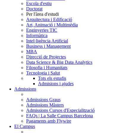
Escola d'estiu
Doctorat
Per l'àrea d'estudi
Arquitectura i Edificació
Art, Animació i Multimèdia
Enginyeries TIC
Informàtica
Intel·ligència Artificial
Business i Management
MBA
Direcció de Projectes
Data Science & Big Data Analytics
Filosofia i Humanitats
Tecnologia i Salut
Tots els estudis
Admisions i ajudes
Admissions
Admissions Graus
Admissions Màsters
Admissions Cursos d'Especialització
FAQs | La Salle Campus Barcelona
Pagaments amb Flywire
El Campus