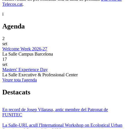
Telecos.cat
.
i
Agenda
2
set
Welcome Week 2026-27
La Salle Campus Barcelona
17
set
Masters' Experience Day
La Salle Executive & Professional Center
Veure tota l'agenda
Destacats
En record de Josep Vilarasu, antic membre del Patronat de
FUNITEC
La Salle-URL acull l'International Workshop on Ecological Urban