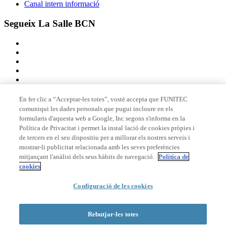
Canal intern informació
Segueix La Salle BCN
En fer clic a “Acceptar-les totes”, vostè accepta que FUNITEC
comuniqui les dades personals que pugui incloure en els
Membre de
formularis d'aquesta web a Google, Inc segons s'informa en la
Política de Privacitat i permet la instal·lació de cookies pròpies i
de tercers en el seu dispositiu per a millorar els nostres serveis i
mostrar-li publicitat relacionada amb les seves preferències
Acreditacions
mitjançant l'anàlisi dels seus hàbits de navegació.
Política de
cookies
© 2026 La Salle Campus Barcelona - URL |
Avís legal
|
Política de
Configuració de les cookies
privacitat
|
Política de cookies
Formulari de cerca
Rebutjar-les totes