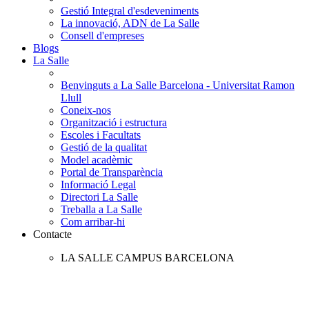
Gestió Integral d'esdeveniments
La innovació, ADN de La Salle
Consell d'empreses
Blogs
La Salle
Benvinguts a La Salle Barcelona - Universitat Ramon
Llull
Coneix-nos
Organització i estructura
Escoles i Facultats
Gestió de la qualitat
Model acadèmic
Portal de Transparència
Informació Legal
Directori La Salle
Treballa a La Salle
Com arribar-hi
Contacte
LA SALLE CAMPUS BARCELONA