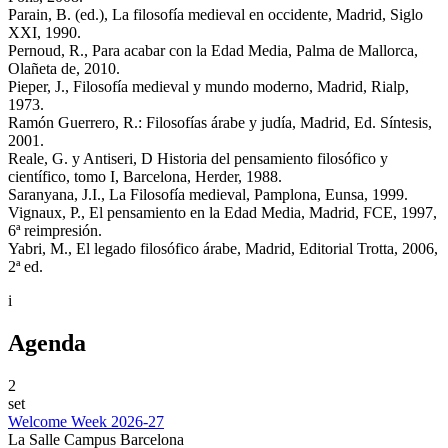
Parain, B. (ed.), La filosofía medieval en occidente, Madrid, Siglo
XXI, 1990.
Pernoud, R., Para acabar con la Edad Media, Palma de Mallorca,
Olañeta de, 2010.
Pieper, J., Filosofía medieval y mundo moderno, Madrid, Rialp,
1973.
Ramón Guerrero, R.: Filosofías árabe y judía, Madrid, Ed. Síntesis,
2001.
Reale, G. y Antiseri, D Historia del pensamiento filosófico y
científico, tomo I, Barcelona, Herder, 1988.
Saranyana, J.I., La Filosofía medieval, Pamplona, Eunsa, 1999.
Vignaux, P., El pensamiento en la Edad Media, Madrid, FCE, 1997,
6ª reimpresión.
Yabri, M., El legado filosófico árabe, Madrid, Editorial Trotta, 2006,
2ª ed.
i
Agenda
2
set
Welcome Week 2026-27
La Salle Campus Barcelona