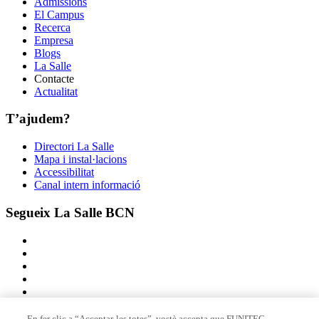
Admissions
El Campus
Recerca
Empresa
Blogs
La Salle
Contacte
Actualitat
T’ajudem?
Directori La Salle
Mapa i instal·lacions
Accessibilitat
Canal intern informació
Segueix La Salle BCN
En fer clic a “Acceptar-les totes”, vostè accepta que FUNITEC