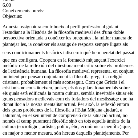
6.00
Coneixements previs:
Objectius:
Aquesta assignatura contribueix al perfil professional guiant
l'estudiant a la Història de la filosofia medieval des d'una doble
perspectiva orientada a conèixer les preguntes i la millor manera de
plantejar-les, ia conèixer els assaigs de resposta sempre lligats als
seus condicionaments històrics i discernir què hem heretat del passat
que ens configura. Coopera en la formació mitjançant l'exercici
metòdic de la reflexió i del qüestionament crític sobre els problemes
de l'existència humana. La filosofia medieval representa, en conjunt,
un intent per pensar conjuntament la filosofia grega i la religió
cristiana, probablement el més aconseguit. Com que Grècia i el
cristianisme constitueixen, potser, els dos pilars fonamentals sobre
els quals està edificada la nostra cultura, sembla inevitable situar els
grans pensadors medievals com els forjadors del mestissatge que ha
donat lloc a la nostra mentalitat actual. Per això, la reflexió entorn
dels grans problemes de la filosofia a l'Edat Mitjana ajudarà, a
l'alumnat, en el seu intent de comprensió de la situació actual, no
només al camp purament filosòfic sinó en tots aquells àmbits de la
cultura (sociològic , artístic, polític, ètic, econòmic o científic) que,
en major o menor mesura, són hereus daquells plantejaments. Per