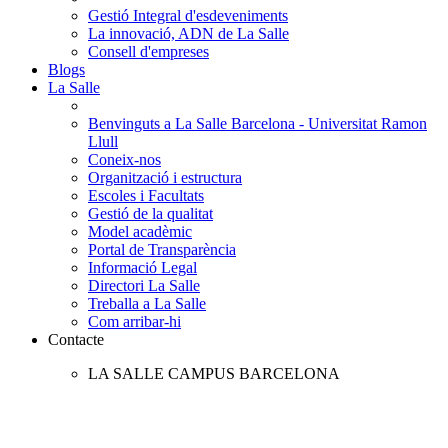
Gestió Integral d'esdeveniments
La innovació, ADN de La Salle
Consell d'empreses
Blogs
La Salle
Benvinguts a La Salle Barcelona - Universitat Ramon
Llull
Coneix-nos
Organització i estructura
Escoles i Facultats
Gestió de la qualitat
Model acadèmic
Portal de Transparència
Informació Legal
Directori La Salle
Treballa a La Salle
Com arribar-hi
Contacte
LA SALLE CAMPUS BARCELONA