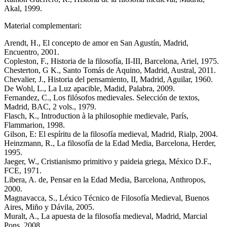
Akal, 1999.
Material complementari:
Arendt, H., El concepto de amor en San Agustín, Madrid,
Encuentro, 2001.
Copleston, F., Historia de la filosofía, II-III, Barcelona, Ariel, 1975.
Chesterton, G K., Santo Tomás de Aquino, Madrid, Austral, 2011.
Chevalier, J., Historia del pensamiento, II, Madrid, Aguilar, 1960.
De Wohl, L., La Luz apacible, Madid, Palabra, 2009.
Fernandez, C., Los filósofos medievales. Selección de textos,
Madrid, BAC, 2 vols., 1979.
Flasch, K., Introduction à la philosophie medievale, París,
Flammarion, 1998.
Gilson, E: El espíritu de la filosofía medieval, Madrid, Rialp, 2004.
Heinzmann, R., La filosofía de la Edad Media, Barcelona, Herder,
1995.
Jaeger, W., Cristianismo primitivo y paideia griega, México D.F.,
FCE, 1971.
Libera, A. de, Pensar en la Edad Media, Barcelona, Anthropos,
2000.
Magnavacca, S., Léxico Técnico de Filosofía Medieval, Buenos
Aires, Miño y Dávila, 2005.
Muralt, A., La apuesta de la filosofía medieval, Madrid, Marcial
Pons, 2008.