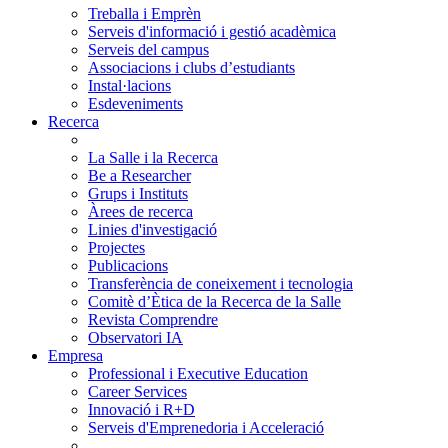
Treballa i Emprèn
Serveis d'informació i gestió acadèmica
Serveis del campus
Associacions i clubs d’estudiants
Instal·lacions
Esdeveniments
Recerca
La Salle i la Recerca
Be a Researcher
Grups i Instituts
Àrees de recerca
Linies d'investigació
Projectes
Publicacions
Transferència de coneixement i tecnologia
Comitè d’Ètica de la Recerca de la Salle
Revista Comprendre
Observatori IA
Empresa
Professional i Executive Education
Career Services
Innovació i R+D
Serveis d'Emprenedoria i Acceleració