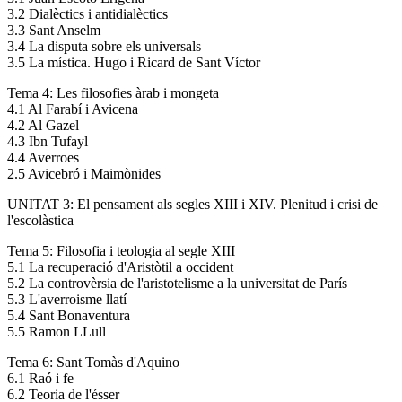
3.2 Dialèctics i antidialèctics
3.3 Sant Anselm
3.4 La disputa sobre els universals
3.5 La mística. Hugo i Ricard de Sant Víctor
Tema 4: Les filosofies àrab i mongeta
4.1 Al Farabí i Avicena
4.2 Al Gazel
4.3 Ibn Tufayl
4.4 Averroes
2.5 Avicebró i Maimònides
UNITAT 3: El pensament als segles XIII i XIV. Plenitud i crisi de
l'escolàstica
Tema 5: Filosofia i teologia al segle XIII
5.1 La recuperació d'Aristòtil a occident
5.2 La controvèrsia de l'aristotelisme a la universitat de París
5.3 L'averroisme llatí
5.4 Sant Bonaventura
5.5 Ramon LLull
Tema 6: Sant Tomàs d'Aquino
6.1 Raó i fe
6.2 Teoria de l'ésser