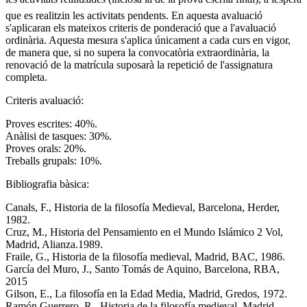
que es realitzin les activitats pendents. En aquesta avaluació
s'aplicaran els mateixos criteris de ponderació que a l'avaluació
ordinària. Aquesta mesura s'aplica únicament a cada curs en vigor,
de manera que, si no supera la convocatòria extraordinària, la
renovació de la matrícula suposarà la repetició de l'assignatura
completa.
Criteris avaluació:
Proves escrites: 40%.
Anàlisi de tasques: 30%.
Proves orals: 20%.
Treballs grupals: 10%.
Bibliografia bàsica:
Canals, F., Historia de la filosofía Medieval, Barcelona, Herder,
1982.
Cruz, M., Historia del Pensamiento en el Mundo Islámico 2 Vol,
Madrid, Alianza.1989.
Fraile, G., Historia de la filosofía medieval, Madrid, BAC, 1986.
García del Muro, J., Santo Tomás de Aquino, Barcelona, RBA,
2015
Gilson, E., La filosofía en la Edad Media, Madrid, Gredos, 1972.
Ramón Guerrero, R., Historia de la filosofía medieval, Madrid,