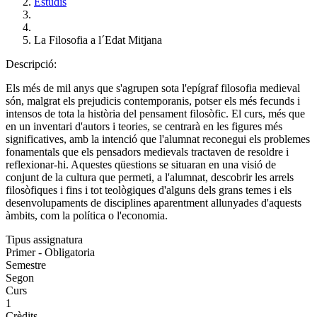
Estudis
La Filosofia a l´Edat Mitjana
Descripció:
Els més de mil anys que s'agrupen sota l'epígraf filosofia medieval
són, malgrat els prejudicis contemporanis, potser els més fecunds i
intensos de tota la història del pensament filosòfic. El curs, més que
en un inventari d'autors i teories, se centrarà en les figures més
significatives, amb la intenció que l'alumnat reconegui els problemes
fonamentals que els pensadors medievals tractaven de resoldre i
reflexionar-hi. Aquestes qüestions se situaran en una visió de
conjunt de la cultura que permeti, a l'alumnat, descobrir les arrels
filosòfiques i fins i tot teològiques d'alguns dels grans temes i els
desenvolupaments de disciplines aparentment allunyades d'aquests
àmbits, com la política o l'economia.
Tipus assignatura
Primer - Obligatoria
Semestre
Segon
Curs
1
Crèdits