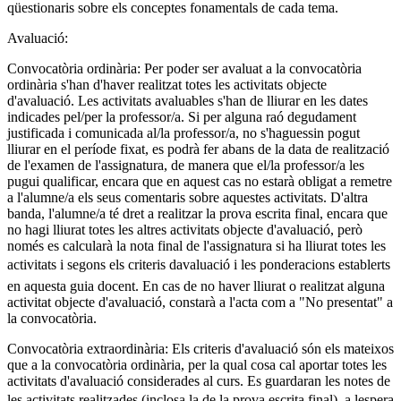
qüestionaris sobre els conceptes fonamentals de cada tema.
Avaluació:
Convocatòria ordinària: Per poder ser avaluat a la convocatòria
ordinària s'han d'haver realitzat totes les activitats objecte
d'avaluació. Les activitats avaluables s'han de lliurar en les dates
indicades pel/per la professor/a. Si per alguna raó degudament
justificada i comunicada al/la professor/a, no s'haguessin pogut
lliurar en el període fixat, es podrà fer abans de la data de realització
de l'examen de l'assignatura, de manera que el/la professor/a les
pugui qualificar, encara que en aquest cas no estarà obligat a remetre
a l'alumne/a els seus comentaris sobre aquestes activitats. D'altra
banda, l'alumne/a té dret a realitzar la prova escrita final, encara que
no hagi lliurat totes les altres activitats objecte d'avaluació, però
només es calcularà la nota final de l'assignatura si ha lliurat totes les
activitats i segons els criteris davaluació i les ponderacions establerts
en aquesta guia docent. En cas de no haver lliurat o realitzat alguna
activitat objecte d'avaluació, constarà a l'acta com a "No presentat" a
la convocatòria.
Convocatòria extraordinària: Els criteris d'avaluació són els mateixos
que a la convocatòria ordinària, per la qual cosa cal aportar totes les
activitats d'avaluació considerades al curs. Es guardaran les notes de
les activitats realitzades (inclosa la de la prova escrita final), a lespera