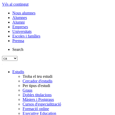
Vés al contingut
Nous alumnes
Alumnes
Alumni
Empreses
Universitats
Escoles i famílies
Premsa
Search
Estudis
Troba el teu estudi
Cercador d'estudis
Per tipus d'estudi
Graus
Dobles titulacions
Màsters i Postgraus
Cursos d'especialització
Formació online
Executive Education