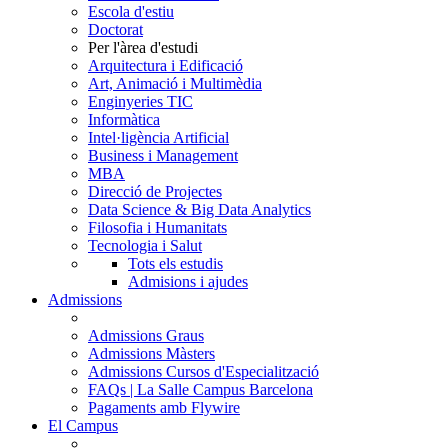
Escola d'estiu
Doctorat
Per l'àrea d'estudi
Arquitectura i Edificació
Art, Animació i Multimèdia
Enginyeries TIC
Informàtica
Intel·ligència Artificial
Business i Management
MBA
Direcció de Projectes
Data Science & Big Data Analytics
Filosofia i Humanitats
Tecnologia i Salut
Tots els estudis
Admisions i ajudes
Admissions
Admissions Graus
Admissions Màsters
Admissions Cursos d'Especialització
FAQs | La Salle Campus Barcelona
Pagaments amb Flywire
El Campus