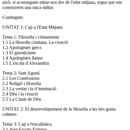
això, si aconseguim mirar-nos des de l'edat mitjana, segur que ens
coneixerem una mica millor.
Continguts:
UNITAT 1: Cap a l'Edat Mitjana
Tema 1: Filosofia i cristianisme
1.1 La filosofia cristiana. La creació
1.2 Apologistes grecs
1.3 El gnosticisme
1.4 Apologistes llatins
1.5 L'escola d'Alexandria
Tema 2: Sant Agustí
2.1 Les Confessions
2.2 Religió i filosofia
2.3 La veritat i la il·luminació
2.4 Déu i la creació
2.5 La Ciutat de Déu
UNITAT 2: El desenvolupament de la filosofia a les tres grans
cultures
Tema 3: Cap a l'escolàstica
3.1 Juan Escoto Erigena