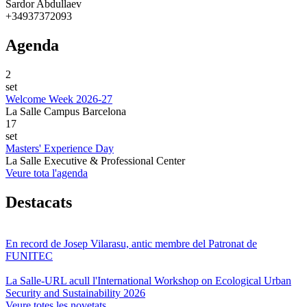
Sardor Abdullaev
+34937372093
Agenda
2
set
Welcome Week 2026-27
La Salle Campus Barcelona
17
set
Masters' Experience Day
La Salle Executive & Professional Center
Veure tota l'agenda
Destacats
En record de Josep Vilarasu, antic membre del Patronat de
FUNITEC
La Salle-URL acull l'International Workshop on Ecological Urban
Security and Sustainability 2026
Veure totes les novetats