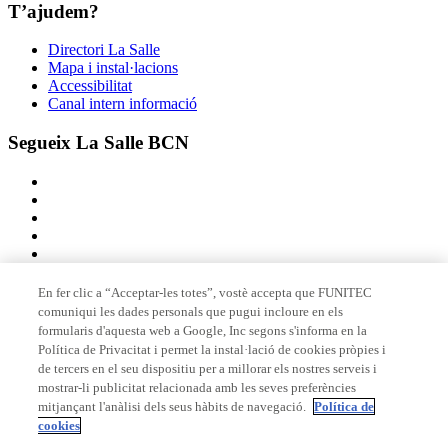
T’ajudem?
Directori La Salle
Mapa i instal·lacions
Accessibilitat
Canal intern informació
Segueix La Salle BCN
En fer clic a “Acceptar-les totes”, vostè accepta que FUNITEC
comuniqui les dades personals que pugui incloure en els
Membre de
formularis d'aquesta web a Google, Inc segons s'informa en la
Política de Privacitat i permet la instal·lació de cookies pròpies i
de tercers en el seu dispositiu per a millorar els nostres serveis i
mostrar-li publicitat relacionada amb les seves preferències
Acreditacions
mitjançant l'anàlisi dels seus hàbits de navegació.
Política de
cookies