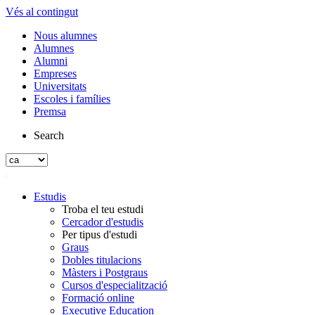
Vés al contingut
Nous alumnes
Alumnes
Alumni
Empreses
Universitats
Escoles i famílies
Premsa
Search
Estudis
Troba el teu estudi
Cercador d'estudis
Per tipus d'estudi
Graus
Dobles titulacions
Màsters i Postgraus
Cursos d'especialització
Formació online
Executive Education