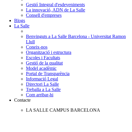
Gestió Integral d'esdeveniments
La innovació, ADN de La Salle
Consell d'empreses
Blogs
La Salle
Benvinguts a La Salle Barcelona - Universitat Ramon
Llull
Coneix-nos
Organització i estructura
Escoles i Facultats
Gestió de la qualitat
Model acadèmic
Portal de Transparència
Informació Legal
Directori La Salle
Treballa a La Salle
Com arribar-hi
Contacte
LA SALLE CAMPUS BARCELONA