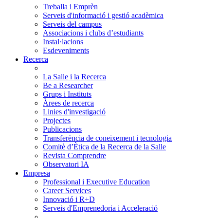
Treballa i Emprèn
Serveis d'informació i gestió acadèmica
Serveis del campus
Associacions i clubs d’estudiants
Instal·lacions
Esdeveniments
Recerca
La Salle i la Recerca
Be a Researcher
Grups i Instituts
Àrees de recerca
Linies d'investigació
Projectes
Publicacions
Transferència de coneixement i tecnologia
Comitè d’Ètica de la Recerca de la Salle
Revista Comprendre
Observatori IA
Empresa
Professional i Executive Education
Career Services
Innovació i R+D
Serveis d'Emprenedoria i Acceleració