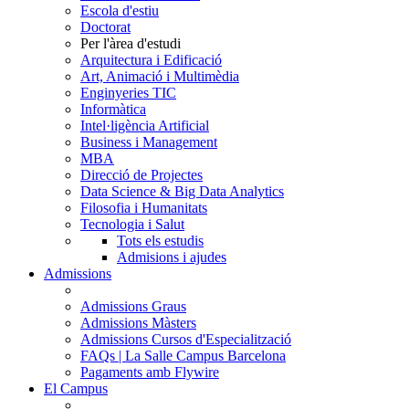
Escola d'estiu
Doctorat
Per l'àrea d'estudi
Arquitectura i Edificació
Art, Animació i Multimèdia
Enginyeries TIC
Informàtica
Intel·ligència Artificial
Business i Management
MBA
Direcció de Projectes
Data Science & Big Data Analytics
Filosofia i Humanitats
Tecnologia i Salut
Tots els estudis
Admisions i ajudes
Admissions
Admissions Graus
Admissions Màsters
Admissions Cursos d'Especialització
FAQs | La Salle Campus Barcelona
Pagaments amb Flywire
El Campus