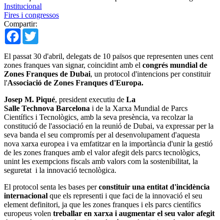
Institucional
Fires i congressos
Compartir:
Facebook
Twitter
El passat 30 d'abril, delegats de 10 països que representen unes cent
zones franques van signar, coincidint amb el
congrés mundial de
Zones Franques de Dubai
, un protocol d'intencions per constituir
l'
Associació de Zones Franques d'Europa.
Josep M. Piqué
, president executiu de
La
Salle Technova Barcelona
i de la Xarxa Mundial de Parcs
Científics i Tecnològics, amb la seva presència, va recolzar la
constitució de l'associació en la reunió de Dubai, va expressar per la
seva banda el seu compromís per al desenvolupament d'aquesta
nova xarxa europea i va emfatitzar en la importància d'unir la gestió
de les zones franques amb el valor afegit dels parcs tecnològics,
unint les exempcions fiscals amb valors com la sostenibilitat, la
seguretat i la innovació tecnològica.
El protocol senta les bases per
constituir una entitat d'incidència
internacional
que els representi i que faci de la innovació el seu
element definitori, ja que les zones franques i els parcs científics
europeus volen
treballar en xarxa i augmentar el seu valor afegit