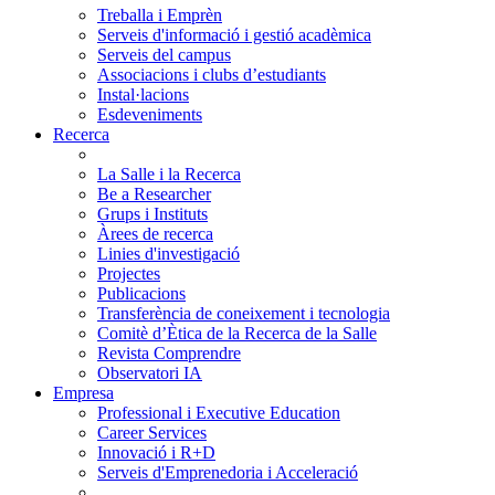
Treballa i Emprèn
Serveis d'informació i gestió acadèmica
Serveis del campus
Associacions i clubs d’estudiants
Instal·lacions
Esdeveniments
Recerca
La Salle i la Recerca
Be a Researcher
Grups i Instituts
Àrees de recerca
Linies d'investigació
Projectes
Publicacions
Transferència de coneixement i tecnologia
Comitè d’Ètica de la Recerca de la Salle
Revista Comprendre
Observatori IA
Empresa
Professional i Executive Education
Career Services
Innovació i R+D
Serveis d'Emprenedoria i Acceleració