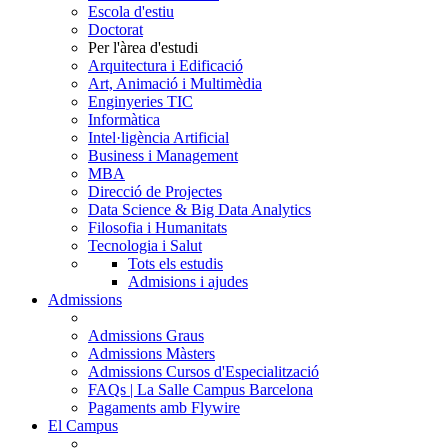
Escola d'estiu
Doctorat
Per l'àrea d'estudi
Arquitectura i Edificació
Art, Animació i Multimèdia
Enginyeries TIC
Informàtica
Intel·ligència Artificial
Business i Management
MBA
Direcció de Projectes
Data Science & Big Data Analytics
Filosofia i Humanitats
Tecnologia i Salut
Tots els estudis
Admisions i ajudes
Admissions
Admissions Graus
Admissions Màsters
Admissions Cursos d'Especialització
FAQs | La Salle Campus Barcelona
Pagaments amb Flywire
El Campus