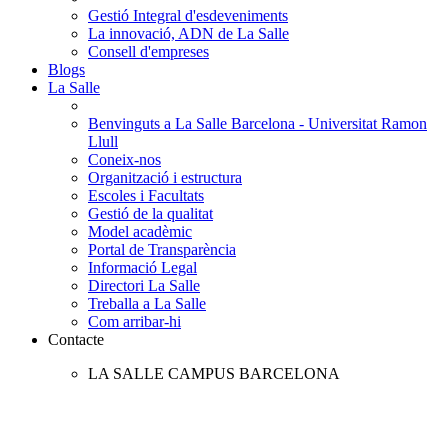
Gestió Integral d'esdeveniments
La innovació, ADN de La Salle
Consell d'empreses
Blogs
La Salle
Benvinguts a La Salle Barcelona - Universitat Ramon
Llull
Coneix-nos
Organització i estructura
Escoles i Facultats
Gestió de la qualitat
Model acadèmic
Portal de Transparència
Informació Legal
Directori La Salle
Treballa a La Salle
Com arribar-hi
Contacte
LA SALLE CAMPUS BARCELONA