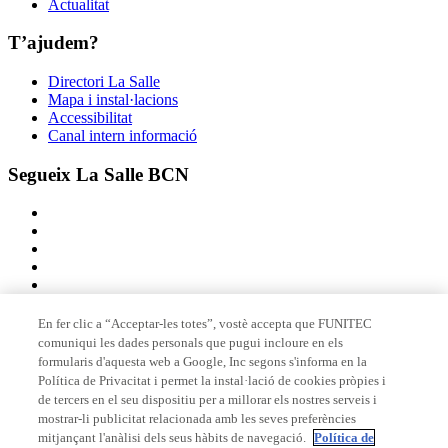
Actualitat
T’ajudem?
Directori La Salle
Mapa i instal·lacions
Accessibilitat
Canal intern informació
Segueix La Salle BCN
En fer clic a “Acceptar-les totes”, vostè accepta que FUNITEC
comuniqui les dades personals que pugui incloure en els
Membre de
formularis d'aquesta web a Google, Inc segons s'informa en la
Política de Privacitat i permet la instal·lació de cookies pròpies i
de tercers en el seu dispositiu per a millorar els nostres serveis i
mostrar-li publicitat relacionada amb les seves preferències
Acreditacions
mitjançant l'anàlisi dels seus hàbits de navegació.
Política de