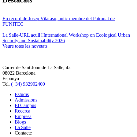
En record de Josep Vilarasu, antic membre del Patronat de
FUNITEC
La Salle-URL acull l'International Workshop on Ecological Urban
Security and Sustainability 2026
Veure totes les novetats
Carrer de Sant Joan de La Salle, 42
08022 Barcelona
Espanya
Tel.
(+34) 932902400
Estudis
Admissions
El Campus
Recerca
Empresa
Blogs
La Salle
Contacte