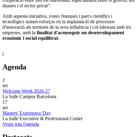
cooperació entre tots els interessats, especialment entre el govern, les
duanes i el sector privat”.
Amb aquesta iniciativa, zones franques i parcs científics i
tecnològics sumen esforços en la implantació de processos
d'innovació als territoris de la seva influència i col·laborant amb les
empreses, amb la
finalitat d'aconseguir un desenvolupament
econòmic i social equilibrat
.
i
Agenda
2
set
Welcome Week 2026-27
La Salle Campus Barcelona
17
set
Masters' Experience Day
La Salle Executive & Professional Center
Veure tota l'agenda
Destacats