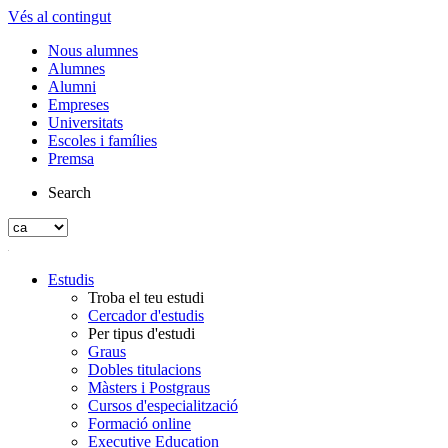
Vés al contingut
Nous alumnes
Alumnes
Alumni
Empreses
Universitats
Escoles i famílies
Premsa
Search
Estudis
Troba el teu estudi
Cercador d'estudis
Per tipus d'estudi
Graus
Dobles titulacions
Màsters i Postgraus
Cursos d'especialització
Formació online
Executive Education