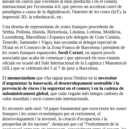
davant els canvis que s'aveïnen al món productiu i en el comerç
internacional per l'economia 4.0, que preveu un accelerat canvi de
paradigma a causa de la digitalització, l'internet de les coses (IoT), la
impressió 3D, la robotització, etc.
Una desena de representants de zones franques procedents de
Sèrbia, Polònia, Irlanda, Bielorússia, Lituània, Letònia, Moldàvia,
Luxemburg, Macedònia i Espanya (els delegats de Gran Canària,
Tenerife, Santander i Vigo), han secundat al delegat especial de
l'Estat en el Consorci de la Zona Franca de Barcelona i president de
les zones franques espanyoles
Jordi Cornet
, en aquest procés
associatiu que acaba de començar i que aprovarà els seus estatuts
oficials en ocasió del Saló Internacional de la Logística i Manutenció
(SIL) que se celebrarà del 5 al 7 de juny a Barcelona.
El
memoràndum
que s'ha signat posa l'èmfasi en la
necessitat
d'augmentar la innovació, el desenvolupament sostenible i la
prevenció de riscos i la seguretat en el comerç i en la cadena de
subministrament global
, que cada vegada més integra cadenes de
valor mundials i socis comercials internacionals.
Es reconeix amb això “el paper fonamental que exerceixen les zones
franques i les zones econòmiques per al creixement, el
desenvolupament i la inversió, la creació d'ocupacions i la
prosperitat de les nacions”, destacant que cal “l'enfortiment de la