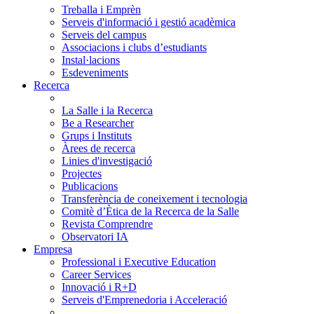
Treballa i Emprèn
Serveis d'informació i gestió acadèmica
Serveis del campus
Associacions i clubs d’estudiants
Instal·lacions
Esdeveniments
Recerca
La Salle i la Recerca
Be a Researcher
Grups i Instituts
Àrees de recerca
Linies d'investigació
Projectes
Publicacions
Transferència de coneixement i tecnologia
Comitè d’Ètica de la Recerca de la Salle
Revista Comprendre
Observatori IA
Empresa
Professional i Executive Education
Career Services
Innovació i R+D
Serveis d'Emprenedoria i Acceleració