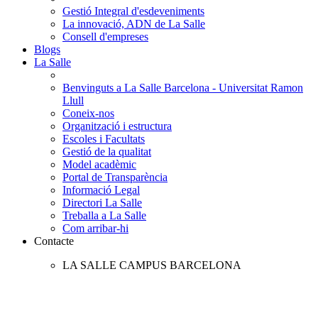
Gestió Integral d'esdeveniments
La innovació, ADN de La Salle
Consell d'empreses
Blogs
La Salle
Benvinguts a La Salle Barcelona - Universitat Ramon
Llull
Coneix-nos
Organització i estructura
Escoles i Facultats
Gestió de la qualitat
Model acadèmic
Portal de Transparència
Informació Legal
Directori La Salle
Treballa a La Salle
Com arribar-hi
Contacte
LA SALLE CAMPUS BARCELONA