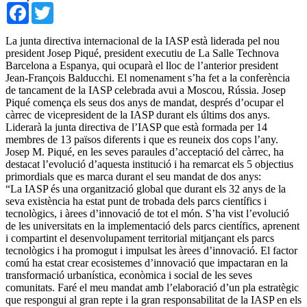
Facebook
Twitter
La junta directiva internacional de la IASP està liderada pel nou
president Josep Piqué, president executiu de La Salle Technova
Barcelona a Espanya, qui ocuparà el lloc de l’anterior president
Jean-François Balducchi. El nomenament s’ha fet a la conferència
de tancament de la IASP celebrada avui a Moscou, Rússia. Josep
Piqué comença els seus dos anys de mandat, després d’ocupar el
càrrec de vicepresident de la IASP durant els últims dos anys.
Liderarà la junta directiva de l’IASP que està formada per 14
membres de 13 països diferents i que es reuneix dos cops l’any.
Josep M. Piqué, en les seves paraules d’acceptació del càrrec, ha
destacat l’evolució d’aquesta institució i ha remarcat els 5 objectius
primordials que es marca durant el seu mandat de dos anys:
“La IASP és una organització global que durant els 32 anys de la
seva existència ha estat punt de trobada dels parcs científics i
tecnològics, i àrees d’innovació de tot el món. S’ha vist l’evolució
de les universitats en la implementació dels parcs científics, aprenent
i compartint el desenvolupament territorial mitjançant els parcs
tecnològics i ha promogut i impulsat les àrees d’innovació. El factor
comú ha estat crear ecosistemes d’innovació que impactaran en la
transformació urbanística, econòmica i social de les seves
comunitats. Faré el meu mandat amb l’elaboració d’un pla estratègic
que respongui al gran repte i la gran responsabilitat de la IASP en els