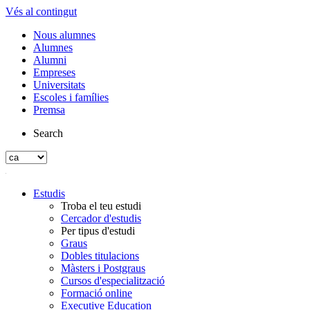
Vés al contingut
Nous alumnes
Alumnes
Alumni
Empreses
Universitats
Escoles i famílies
Premsa
Search
Estudis
Troba el teu estudi
Cercador d'estudis
Per tipus d'estudi
Graus
Dobles titulacions
Màsters i Postgraus
Cursos d'especialització
Formació online
Executive Education