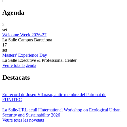
i
Agenda
2
set
Welcome Week 2026-27
La Salle Campus Barcelona
17
set
Masters' Experience Day
La Salle Executive & Professional Center
Veure tota l'agenda
Destacats
En record de Josep Vilarasu, antic membre del Patronat de
FUNITEC
La Salle-URL acull l'International Workshop on Ecological Urban
Security and Sustainability 2026
Veure totes les novetats