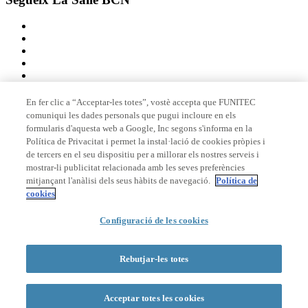
En fer clic a “Acceptar-les totes”, vostè accepta que FUNITEC
comuniqui les dades personals que pugui incloure en els
Membre de
formularis d'aquesta web a Google, Inc segons s'informa en la
Política de Privacitat i permet la instal·lació de cookies pròpies i
de tercers en el seu dispositiu per a millorar els nostres serveis i
mostrar-li publicitat relacionada amb les seves preferències
Acreditacions
mitjançant l'anàlisi dels seus hàbits de navegació.
Política de
cookies
Configuració de les cookies
© 2026 La Salle Campus Barcelona - URL |
Avís legal
|
Política de
privacitat
|
Política de cookies
Rebutjar-les totes
Formulari de cerca
Acceptar totes les cookies