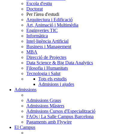
Escola d'estiu
Doctorat
Per l'àrea d'estudi
Arquitectura i Edificació
Art, Animació i Multimèdia
Enginyeries TIC
Informàtica
Intel·ligència Artificial
Business i Management
MBA
Direcció de Projectes
Data Science & Big Data Analytics
Filosofia i Humanitats
Tecnologia i Salut
Tots els estudis
Admisions i ajudes
Admissions
Admissions Graus
Admissions Màsters
Admissions Cursos d'Especialització
FAQs | La Salle Campus Barcelona
Pagaments amb Flywire
El Campus