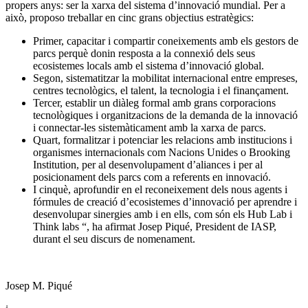
propers anys: ser la xarxa del sistema d’innovació mundial. Per a
això, proposo treballar en cinc grans objectius estratègics:
Primer, capacitar i compartir coneixements amb els gestors de
parcs perquè donin resposta a la connexió dels seus
ecosistemes locals amb el sistema d’innovació global.
Segon, sistematitzar la mobilitat internacional entre empreses,
centres tecnològics, el talent, la tecnologia i el finançament.
Tercer, establir un diàleg formal amb grans corporacions
tecnològiques i organitzacions de la demanda de la innovació
i connectar-les sistemàticament amb la xarxa de parcs.
Quart, formalitzar i potenciar les relacions amb institucions i
organismes internacionals com Nacions Unides o Brooking
Institution, per al desenvolupament d’aliances i per al
posicionament dels parcs com a referents en innovació.
I cinquè, aprofundir en el reconeixement dels nous agents i
fórmules de creació d’ecosistemes d’innovació per aprendre i
desenvolupar sinergies amb i en ells, com són els Hub Lab i
Think labs “, ha afirmat Josep Piqué, President de IASP,
durant el seu discurs de nomenament.
Josep M. Piqué