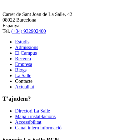
Carrer de Sant Joan de La Salle, 42
08022 Barcelona
Espanya
Tel.
(+34) 932902400
Estudis
Admissions
El Campus
Recerca
Empresa
Blogs
La Salle
Contacte
Actualitat
T’ajudem?
Directori La Salle
Mapa i instal·lacions
Accessibilitat
Canal intern informació
Segueix La Salle BCN