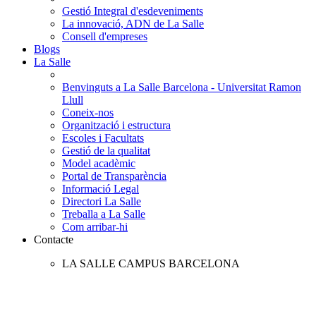
Gestió Integral d'esdeveniments
La innovació, ADN de La Salle
Consell d'empreses
Blogs
La Salle
Benvinguts a La Salle Barcelona - Universitat Ramon
Llull
Coneix-nos
Organització i estructura
Escoles i Facultats
Gestió de la qualitat
Model acadèmic
Portal de Transparència
Informació Legal
Directori La Salle
Treballa a La Salle
Com arribar-hi
Contacte
LA SALLE CAMPUS BARCELONA