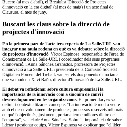
Bucero (al mes d'abril), el Breakfast 'Direcció de Projectes
d'innovació en la era digital' (al mes de maig) i un acte final de
Clausura, al mes de juny.
Buscant les claus sobre la direcció de
projectes d'innovació
En la primera part de l'acte tres experts de La Salle-URL van
integrar una taula rodona en què es va debatre sobre la direcció
de projectes d'innovació
. Víctor Espinosa, responsable de l'àrea de
Coneixement de La Salle-URL i coordinador dels seus programes
d'Innovació, i Anna Sánchez Granados, professora de Projectes
d'innovació a La Salle-URL i presidenta de la Comissió Societat
Digital en Foment del Treball, van ser els dos ponents d'una taula
que va moderar Xavi Baño, director d'Innovació de La Salle-URL.
El debat va reflexionar sobre cultura empresarial i la
importància de la innovació com a sinònim de canvi i
desenvolupament en les organitzacions.
En primer lloc, es va
definir i contextualitzar el concepte. "La innovació té molt a veure
amb el desenvolupament de productes, processos o serveis millorats
en què l'objectiu és, justament, portar a terme millores dintre de
l'empresa", va aclarir Anna Sánchez. Sobre la importància de saber
liderar i gestionar equips, Víctor Espinosa va explicar que "el líder