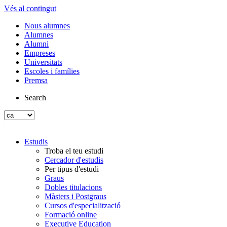
Vés al contingut
Nous alumnes
Alumnes
Alumni
Empreses
Universitats
Escoles i famílies
Premsa
Search
Estudis
Troba el teu estudi
Cercador d'estudis
Per tipus d'estudi
Graus
Dobles titulacions
Màsters i Postgraus
Cursos d'especialització
Formació online
Executive Education