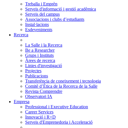
Treballa i Emprèn
Serveis d'informació i gestió acadèmica
Serveis del campus
Associacions i clubs d’estudiants
Instal·lacions
Esdeveniments
Recerca
La Salle i la Recerca
Be a Researcher
Grups i Instituts
Àrees de recerca
Linies d'investigació
Projectes
Publicacions
Transferència de coneixement i tecnologia
Comitè d’Ètica de la Recerca de la Salle
Revista Comprendre
Observatori IA
Empresa
Professional i Executive Education
Career Services
Innovació i R+D
Serveis d'Emprenedoria i Acceleració