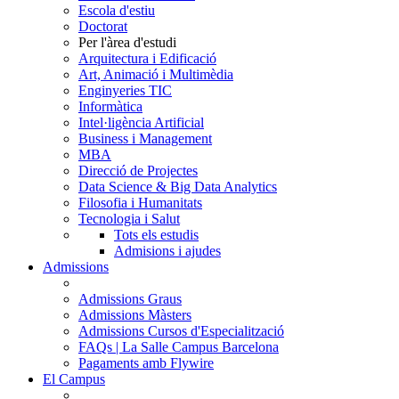
Escola d'estiu
Doctorat
Per l'àrea d'estudi
Arquitectura i Edificació
Art, Animació i Multimèdia
Enginyeries TIC
Informàtica
Intel·ligència Artificial
Business i Management
MBA
Direcció de Projectes
Data Science & Big Data Analytics
Filosofia i Humanitats
Tecnologia i Salut
Tots els estudis
Admisions i ajudes
Admissions
Admissions Graus
Admissions Màsters
Admissions Cursos d'Especialització
FAQs | La Salle Campus Barcelona
Pagaments amb Flywire
El Campus