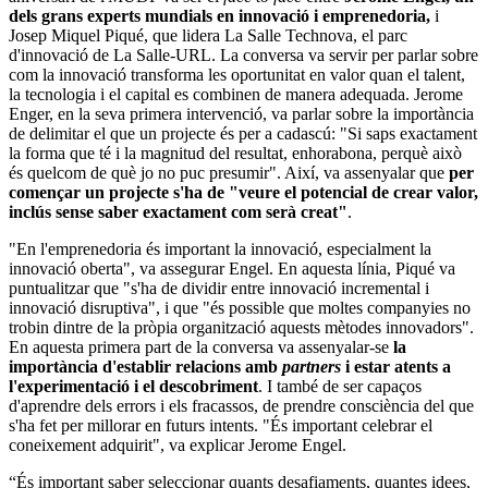
dels grans experts mundials en innovació i emprenedoria,
i
Josep Miquel Piqué, que lidera La Salle Technova, el parc
d'innovació de La Salle-URL. La conversa va servir per parlar sobre
com la innovació transforma les oportunitat en valor quan el talent,
la tecnologia i el capital es combinen de manera adequada. Jerome
Enger, en la seva primera intervenció, va parlar sobre la importància
de delimitar el que un projecte és per a cadascú: "Si saps exactament
la forma que té i la magnitud del resultat, enhorabona, perquè això
és quelcom de què jo no puc presumir". Així, va assenyalar que
per
començar un projecte s'ha de "veure el potencial de crear valor,
inclús sense saber exactament com serà creat"
.
"En l'emprenedoria és important la innovació, especialment la
innovació oberta", va assegurar Engel. En aquesta línia, Piqué va
puntualitzar que "s'ha de dividir entre innovació incremental i
innovació disruptiva", i que "és possible que moltes companyies no
trobin dintre de la pròpia organització aquests mètodes innovadors".
En aquesta primera part de la conversa va assenyalar-se
la
importància d'establir relacions amb
partners
i estar atents a
l'experimentació i el descobriment
. I també de ser capaços
d'aprendre dels errors i els fracassos, de prendre consciència del que
s'ha fet per millorar en futurs intents. "És important celebrar el
coneixement adquirit", va explicar Jerome Engel.
“És important saber seleccionar quants desafiaments, quantes idees,