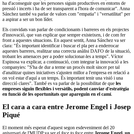
ha d'aconseguir que les persones siguin productives en entorns de
pressió i incerts i ha de ser transparent a l'hora de comunicar". Anna
Sánchez també va parlar de valors com "empatia" i "versatilitat" per
a aspirar a ser un bon líder.
Els convidats van parlar de condicionants i barreres en els projectes
d'innovació, que van explicar que sempre existeixen, i de com fer
front a aquestes situacions. En aquest sentit, Anna Sánchez va ser
clara: "És important identificar i buscar el pla per a enderrocar
aquestes barreres, realitzar una correcta anàlisi DAFO de la situació,
trobant les amenaces per a poder solucionar-les a temps". Víctor
Espinosa va explicar, a continuació, com integrar la innovació a les
companyies: "S'ha de dur a terme un procés molt sincer per tal
d'analitzar quines iniciatives s'ajusten millor a l'empresa en relació a
on vol estar d'aquí a un temps. És important tenir una visió i una
direcció clares". També es va parlar de la possibilitat de que
les
empreses siguin flexibles i versàtils, podent canviar d'estratègia
en funció de les oportunitats que apareguin en el camí
.
El cara a cara entre Jerome Engel i Josep
Piqué
El moment més esperat d'aquest segon esdeveniment del 20
aniversari de l'MUDP va ser el
face to face
entre
Jerome Engel, un