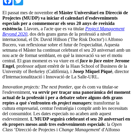
El passat mes de novembre
el Màster Universitari en Direcció de
Projectes (MUDP) va iniciar el calendari d'esdeveniments
especials per a commemorar els seus 20 anys de reeixida
existència
. Llavors, a l'acte que es va titular
Project Management
Beyond 2020
, dos dels grans gurus de la professió a nivell
internacional, el Dr. David Hillson ('The Risk Doctor') i Alfonso
Bucero, van reflexionar sobre el futur de l'especialitat. Aquesta
setmana el Màster ha continuat celebrant el seu 20 aniversari amb un
nou acte de format semblant, en què la innovació va ser el motiu
central. El gran moment es va viure en el
face to face
entre Jerome
Engel
, professor adjunt emèrit de la Haas School of Business de la
University of Berkeley (Califòrnia), i
Josep Miquel Piqué
, director
d'Internacionalització i Innovació de La Salle-URL.
Innovation projects: The next frontier
, que és com va titular-se
l'esdeveniment,
va servir per traçar una panoràmica del moment
actual de la professió i per a debatre sobre alguns dels grans
reptes a què s'enfronten els
project managers
: transformar la
cultura empresarial, centrar l'estratègia i complir amb les necessitats
del consumidor. Les dates especials no acaben amb aquest
esdeveniment.
L'MUDP seguirà celebrant el seu 20 aniversari en
els propers mesos amb tres esdeveniments especials
: la
Open
Class
‘Direcció de Projectes i
Change Management
' d'Alfonso