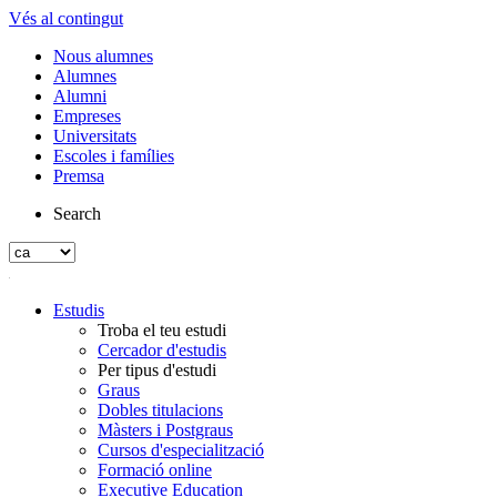
Vés al contingut
Nous alumnes
Alumnes
Alumni
Empreses
Universitats
Escoles i famílies
Premsa
Search
Estudis
Troba el teu estudi
Cercador d'estudis
Per tipus d'estudi
Graus
Dobles titulacions
Màsters i Postgraus
Cursos d'especialització
Formació online
Executive Education