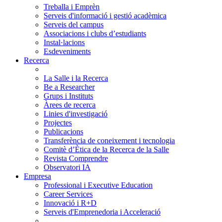
Treballa i Emprèn
Serveis d'informació i gestió acadèmica
Serveis del campus
Associacions i clubs d’estudiants
Instal·lacions
Esdeveniments
Recerca
La Salle i la Recerca
Be a Researcher
Grups i Instituts
Àrees de recerca
Linies d'investigació
Projectes
Publicacions
Transferència de coneixement i tecnologia
Comitè d’Ètica de la Recerca de la Salle
Revista Comprendre
Observatori IA
Empresa
Professional i Executive Education
Career Services
Innovació i R+D
Serveis d'Emprenedoria i Acceleració