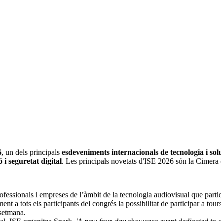
6
, un dels principals
esdeveniments internacionals de tecnologia i sol
ó i seguretat digital
. Les principals novetats d'ISE 2026 són la Cimera 
rofessionals i empreses de l’àmbit de la tecnologia audiovisual que part
ment a tots els participants del congrés la possibilitat de participar a tou
 setmana.