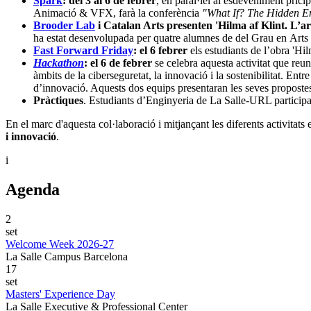
Spark
: del 3 al 6 de febrer
, en paral·lel al esdeveniment prici
Animació & VFX, farà la conferència
"What If? The Hidden Eng
Brooder Lab
i Catalan Arts presenten 'Hilma af Klint. L’art
ha estat desenvolupada per quatre alumnes de del Grau en Arts 
Fast Forward Friday
: el 6 febrer
els estudiants de l’obra 'Hil
Hackathon
: el 6 de febrer
se celebra aquesta activitat que reun
àmbits de la ciberseguretat, la innovació i la sostenibilitat. En
d’innovació. Aquests dos equips presentaran les seves proposte
Pràctiques
. Estudiants d’Enginyeria de La Salle‑URL participara
En el marc d'aquesta col·laboració i mitjançant les diferents activitat
i innovació
.
i
Agenda
2
set
Welcome Week 2026-27
La Salle Campus Barcelona
17
set
Masters' Experience Day
La Salle Executive & Professional Center