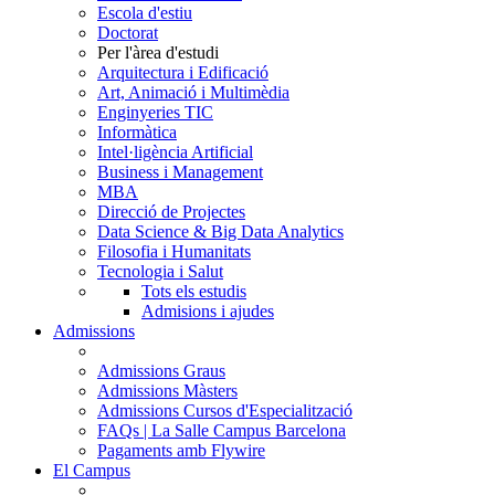
Escola d'estiu
Doctorat
Per l'àrea d'estudi
Arquitectura i Edificació
Art, Animació i Multimèdia
Enginyeries TIC
Informàtica
Intel·ligència Artificial
Business i Management
MBA
Direcció de Projectes
Data Science & Big Data Analytics
Filosofia i Humanitats
Tecnologia i Salut
Tots els estudis
Admisions i ajudes
Admissions
Admissions Graus
Admissions Màsters
Admissions Cursos d'Especialització
FAQs | La Salle Campus Barcelona
Pagaments amb Flywire
El Campus