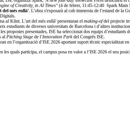
pal, ISE organitza Spark,
'A new four-day showcase event dedicated to cr
ine of Creativity, in AI Times"
(4 de febrer, 11:45-12:40 Spark Main S
 del més enllà'
. L'obra s'exposarà al cub immersiu de l’estand de la Ge
Digitals.
ma af Klint. L’art del més enllà' presentaran el
making-of
del projecte im
eix estudiants de diverses universitats de Barcelona i d’altres institucio
tre les propostes presentades, ISE ha seleccionat dos equips d’estudiants 
s al
Pitching Stage
de l’
Innovation Park
del Congrés ISE.
n en l’organització d’ISE 2026 aportant suport tècnic especialitzat en si
s en les quals participa, el campus posa en valor a l’ISE 2026 el seu po