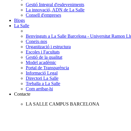
Gestió Integral d'esdeveniments
La innovació, ADN de La Salle
Consell d'empreses
Blogs
La Salle
Benvinguts a La Salle Barcelona - Universitat Ramon Llu
Coneix-nos
Organització i estructura
Escoles i Facultats
Gestió de la qualitat
Model acadèmic
Portal de Transparència
Informació Legal
Directori La Salle
Treballa a La Salle
Com arribar-hi
Contacte
LA SALLE CAMPUS BARCELONA