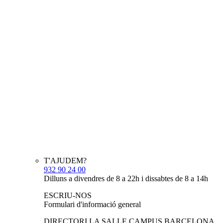
T'AJUDEM?
932 90 24 00
Dilluns a divendres de 8 a 22h i dissabtes de 8 a 14h
ESCRIU-NOS
Formulari d'informació general
DIRECTORI LA SALLE CAMPUS BARCELONA