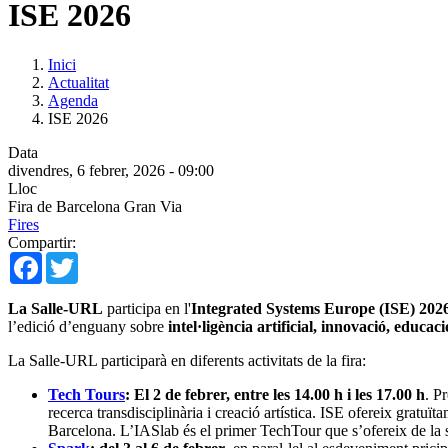
ISE 2026
Inici
Actualitat
Agenda
ISE 2026
Data
divendres, 6 febrer, 2026 - 09:00
Lloc
Fira de Barcelona Gran Via
Fires
Compartir:
Facebook
Twitter
La Salle-URL
participa en l'
Integrated Systems Europe (ISE) 202
l’edició d’enguany sobre
intel·ligència artificial, innovació, educaci
La Salle-URL participarà en diferents activitats de la fira:
Tech Tours
: El 2 de febrer, entre les 14.00 h i les 17.00 h
. P
recerca transdisciplinària i creació artística. ISE ofereix gratuïta
Barcelona. L’IASlab és el primer TechTour que s’ofereix de la