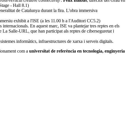
oss-vertical creative connectivity'
.
Felix Balbas
, director del Grau en
tage - Hall 8.1)
neralitat de Catalunya durant la fira. L'obra immersiva
mersiu exhibit a l'ISE (a les 11.00 h a l'Auditori CC5.2)
ns internacionals. En aquest marc, ISE va plantejar tres reptes en els
de La Salle‑URL, que han participat als reptes de ciberseguretat i
stemes informàtics, infraestructures de xarxa i serveis digitals.
sicionament com a
universitat de referència en tecnologia, enginyeria