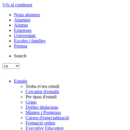
Vés al contingut
Nous alumnes
Alumnes
Alumni
Empreses
Universitats
Escoles i famílies
Premsa
Search
Estudis
Troba el teu estudi
Cercador d'estudis
Per tipus d'estudi
Graus
Dobles titulacions
Màsters i Postgraus
Cursos d'especialització
Formació online
Executive Education