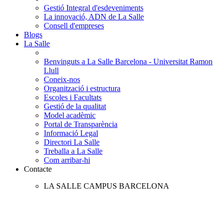
Gestió Integral d'esdeveniments
La innovació, ADN de La Salle
Consell d'empreses
Blogs
La Salle
Benvinguts a La Salle Barcelona - Universitat Ramon
Llull
Coneix-nos
Organització i estructura
Escoles i Facultats
Gestió de la qualitat
Model acadèmic
Portal de Transparència
Informació Legal
Directori La Salle
Treballa a La Salle
Com arribar-hi
Contacte
LA SALLE CAMPUS BARCELONA