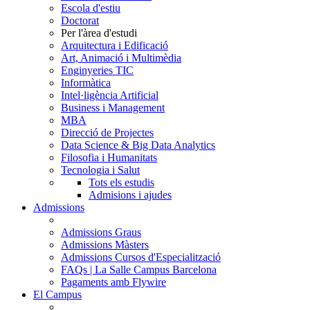
Escola d'estiu
Doctorat
Per l'àrea d'estudi
Arquitectura i Edificació
Art, Animació i Multimèdia
Enginyeries TIC
Informàtica
Intel·ligència Artificial
Business i Management
MBA
Direcció de Projectes
Data Science & Big Data Analytics
Filosofia i Humanitats
Tecnologia i Salut
Tots els estudis
Admisions i ajudes
Admissions
Admissions Graus
Admissions Màsters
Admissions Cursos d'Especialització
FAQs | La Salle Campus Barcelona
Pagaments amb Flywire
El Campus