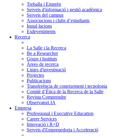
Treballa i Emprèn
Serveis d'informació i gestió acadèmica
Serveis del campus
Associacions i clubs d’estudiants
Instal·lacions
Esdeveniments
Recerca
La Salle i la Recerca
Be a Researcher
Grups i Instituts
Àrees de recerca
Linies d'investigació
Projectes
Publicacions
Transferència de coneixement i tecnologia
Comitè d’Ètica de la Recerca de la Salle
Revista Comprendre
Observatori IA
Empresa
Professional i Executive Education
Career Services
Innovació i R+D
Serveis d'Emprenedoria i Acceleració