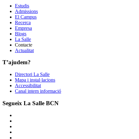
Estudis
Admissions
El Campus
Recerca
Empresa
Blogs
La Salle
Contacte
Actualitat
T’ajudem?
Directori La Salle
Mapa i instal·lacions
Accessibilitat
Canal intern informació
Segueix La Salle BCN