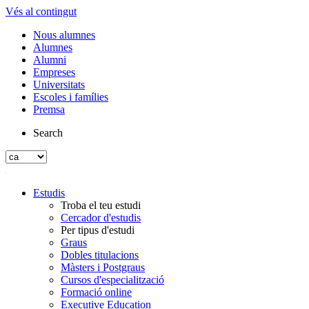
Vés al contingut
Nous alumnes
Alumnes
Alumni
Empreses
Universitats
Escoles i famílies
Premsa
Search
Estudis
Troba el teu estudi
Cercador d'estudis
Per tipus d'estudi
Graus
Dobles titulacions
Màsters i Postgraus
Cursos d'especialització
Formació online
Executive Education