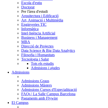
Escola d'estiu
Doctorat
Per l'àrea d'estudi
Arquitectura i Edificació
Art, Animació i Multimèdia
Enginyeries TIC
Informàtica
Intel·ligència Artificial
Business i Management
MBA
Direcció de Projectes
Data Science & Big Data Analytics
Filosofia i Humanitats
Tecnologia i Salut
Tots els estudis
Admisions i ajudes
Admissions
Admissions Graus
Admissions Màsters
Admissions Cursos d'Especialització
FAQs | La Salle Campus Barcelona
Pagaments amb Flywire
El Campus