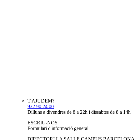
T'AJUDEM?
932 90 24 00
Dilluns a divendres de 8 a 22h i dissabtes de 8 a 14h
ESCRIU-NOS
Formulari d'informació general
DIRECTORI LA SALLE CAMPUS BARCELONA