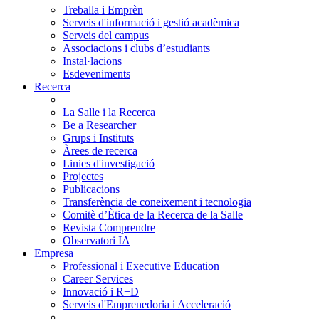
Treballa i Emprèn
Serveis d'informació i gestió acadèmica
Serveis del campus
Associacions i clubs d’estudiants
Instal·lacions
Esdeveniments
Recerca
La Salle i la Recerca
Be a Researcher
Grups i Instituts
Àrees de recerca
Linies d'investigació
Projectes
Publicacions
Transferència de coneixement i tecnologia
Comitè d’Ètica de la Recerca de la Salle
Revista Comprendre
Observatori IA
Empresa
Professional i Executive Education
Career Services
Innovació i R+D
Serveis d'Emprenedoria i Acceleració