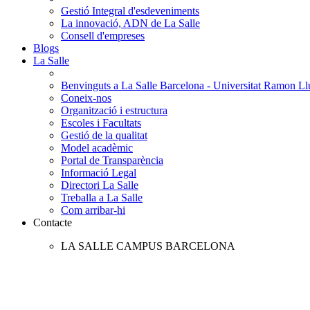
Gestió Integral d'esdeveniments
La innovació, ADN de La Salle
Consell d'empreses
Blogs
La Salle
Benvinguts a La Salle Barcelona - Universitat Ramon Llu
Coneix-nos
Organització i estructura
Escoles i Facultats
Gestió de la qualitat
Model acadèmic
Portal de Transparència
Informació Legal
Directori La Salle
Treballa a La Salle
Com arribar-hi
Contacte
LA SALLE CAMPUS BARCELONA