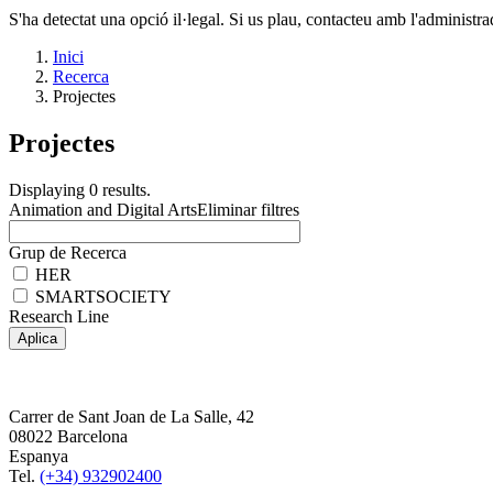
S'ha detectat una opció il·legal. Si us plau, contacteu amb l'administrad
Inici
Recerca
Projectes
Projectes
Displaying 0 results.
Animation and Digital Arts
Eliminar filtres
Grup de Recerca
HER
SMARTSOCIETY
Research Line
Carrer de Sant Joan de La Salle, 42
08022 Barcelona
Espanya
Tel.
(+34) 932902400