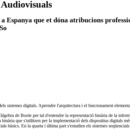
 Audiovisuals
 a Espanya que et dóna atribucions professi
 So
 dels sistemes digitals. Aprendre l'arquitectura i el funcionament elemen
l'àlgebra de Boole per tal d'entendre la representació binària de la infor
 binària que s'utilitzen per la implementació dels dispositius digitals m
als bàsics. En la quarta i última part s'estudien els sistemes seqüencials 