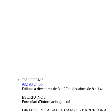
T'AJUDEM?
932 90 24 00
Dilluns a divendres de 8 a 22h i dissabtes de 8 a 14h
ESCRIU-NOS
Formulari d'informació general
DIRECTORI LA SALLE CAMPUS BARCELONA