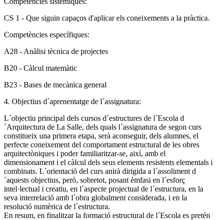
Competències sistèmiques:
CS 1 - Que siguin capaços d'aplicar els coneixements a la pràctica.
Competències específiques:
A28 - Anàlisi tècnica de projectes
B20 - Càlcul matemàtic
B23 - Bases de mecànica general
4. Objectius d´aprenentatge de l´assignatura:
L´objectiu principal dels cursos d´estructures de l´Escola d
´Arquitectura de La Salle, dels quals l´assignatura de segon curs
constitueix una primera etapa, serà aconseguir, dels alumnes, el
perfecte coneixement del comportament estructural de les obres
arquitectòniques i poder familiaritzar-se, així, amb el
dimensionament i el càlcul dels seus elements resistents elementals i
combinats. L´orientació del curs anirà dirigida a l´assoliment d
´aquests objectius, però, sobretot, posant èmfasi en l´esforç
intel·lectual i creatiu, en l´aspecte projectual de l´estructura, en la
seva interrelació amb l´obra globalment considerada, i en la
resolució numèrica de l´estructura.
En resum, en finalitzar la formació estructural de l´Escola es pretén