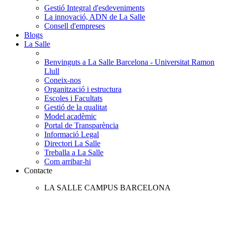
Gestió Integral d'esdeveniments
La innovació, ADN de La Salle
Consell d'empreses
Blogs
La Salle
Benvinguts a La Salle Barcelona - Universitat Ramon
Llull
Coneix-nos
Organització i estructura
Escoles i Facultats
Gestió de la qualitat
Model acadèmic
Portal de Transparència
Informació Legal
Directori La Salle
Treballa a La Salle
Com arribar-hi
Contacte
LA SALLE CAMPUS BARCELONA