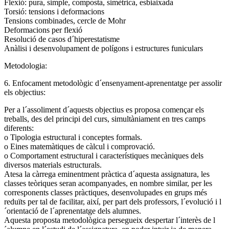
Flexió: pura, simple, composta, simètrica, esbiaixada
Torsió: tensions i deformacions
Tensions combinades, cercle de Mohr
Deformacions per flexió
Resolució de casos d´hiperestatisme
Anàlisi i desenvolupament de polígons i estructures funiculars
Metodologia:
6. Enfocament metodològic d´ensenyament-aprenentatge per assolir
els objectius:
Per a l´assoliment d´aquests objectius es proposa començar els
treballs, des del principi del curs, simultàniament en tres camps
diferents:
o Tipologia estructural i conceptes formals.
o Eines matemàtiques de càlcul i comprovació.
o Comportament estructural i característiques mecàniques dels
diversos materials estructurals.
Atesa la càrrega eminentment pràctica d´aquesta assignatura, les
classes teòriques seran acompanyades, en nombre similar, per les
corresponents classes pràctiques, desenvolupades en grups més
reduïts per tal de facilitar, així, per part dels professors, l´evolució i l
´orientació de l´aprenentatge dels alumnes.
Aquesta proposta metodològica persegueix despertar l´interès de l