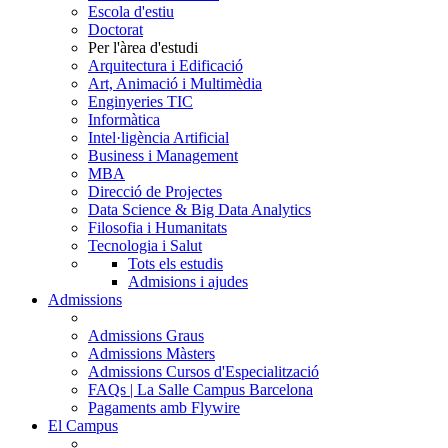
Escola d'estiu
Doctorat
Per l'àrea d'estudi
Arquitectura i Edificació
Art, Animació i Multimèdia
Enginyeries TIC
Informàtica
Intel·ligència Artificial
Business i Management
MBA
Direcció de Projectes
Data Science & Big Data Analytics
Filosofia i Humanitats
Tecnologia i Salut
Tots els estudis
Admisions i ajudes
Admissions
Admissions Graus
Admissions Màsters
Admissions Cursos d'Especialització
FAQs | La Salle Campus Barcelona
Pagaments amb Flywire
El Campus