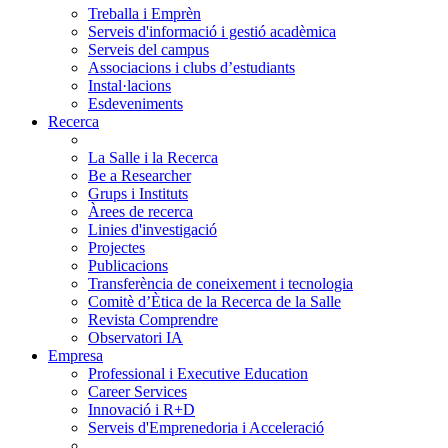
Treballa i Emprèn
Serveis d'informació i gestió acadèmica
Serveis del campus
Associacions i clubs d’estudiants
Instal·lacions
Esdeveniments
Recerca
La Salle i la Recerca
Be a Researcher
Grups i Instituts
Àrees de recerca
Linies d'investigació
Projectes
Publicacions
Transferència de coneixement i tecnologia
Comitè d’Ètica de la Recerca de la Salle
Revista Comprendre
Observatori IA
Empresa
Professional i Executive Education
Career Services
Innovació i R+D
Serveis d'Emprenedoria i Acceleració