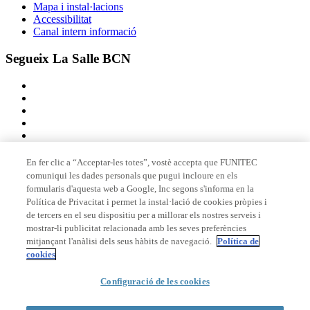
Mapa i instal·lacions
Accessibilitat
Canal intern informació
Segueix La Salle BCN
En fer clic a “Acceptar-les totes”, vostè accepta que FUNITEC
comuniqui les dades personals que pugui incloure en els
Membre de
formularis d'aquesta web a Google, Inc segons s'informa en la
Política de Privacitat i permet la instal·lació de cookies pròpies i
de tercers en el seu dispositiu per a millorar els nostres serveis i
mostrar-li publicitat relacionada amb les seves preferències
Acreditacions
mitjançant l'anàlisi dels seus hàbits de navegació.
Política de
cookies
© 2026 La Salle Campus Barcelona - URL |
Avís legal
|
Política de
Configuració de les cookies
privacitat
|
Política de cookies