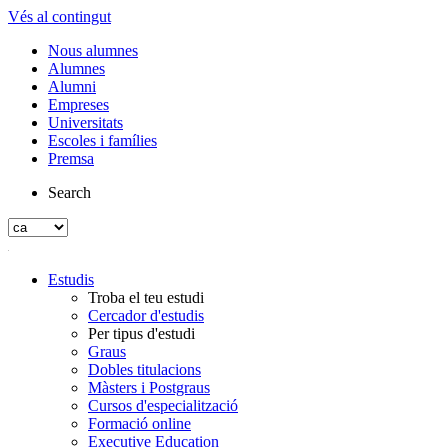
Vés al contingut
Nous alumnes
Alumnes
Alumni
Empreses
Universitats
Escoles i famílies
Premsa
Search
Estudis
Troba el teu estudi
Cercador d'estudis
Per tipus d'estudi
Graus
Dobles titulacions
Màsters i Postgraus
Cursos d'especialització
Formació online
Executive Education