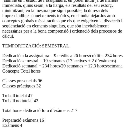
´alumne en l´estudi de l´assignatura, en poder intuir ja de manera
immediata, quins seran, a la llarga, els resultats del seu esforç,
minimitzant, en la mesura que sigui possible, la duresa dels
imprescindibles coneixements teòrics, en simultaniejar-los amb
conceptes globals més atractius que els que exigeixen la dissecció i
seqüenciació en elements singulars, que són inevitablement
necessàries per a la bona comprensió i ordenació dels processos de
càlcul.
TEMPORITZACIÓ: SEMESTRAL
Dedicació a la assignatura = 9 crèdits a 26 hores/crèdit = 234 hores
Dedicació semestral = 19 setmanes (17 lectives + 2 d`exàmens)
Dedicació setmanal = 234 hores/20 setmanes = 12,3 hores/setmana
Concepte Total hores
Classes presencials 96
Classes pràctiques 32
Treball tutelat 47
Treball no tutelat 42
Total hores dedicació fora d`exàmens 217
Preparació exàmens 16
Exàmens 4