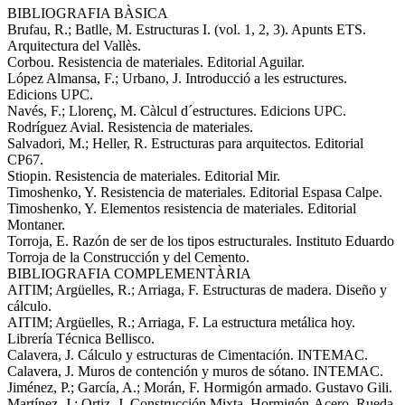
BIBLIOGRAFIA BÀSICA
Brufau, R.; Batlle, M. Estructuras I. (vol. 1, 2, 3). Apunts ETS.
Arquitectura del Vallès.
Corbou. Resistencia de materiales. Editorial Aguilar.
López Almansa, F.; Urbano, J. Introducció a les estructures.
Edicions UPC.
Navés, F.; Llorenç, M. Càlcul d´estructures. Edicions UPC.
Rodríguez Avial. Resistencia de materiales.
Salvadori, M.; Heller, R. Estructuras para arquitectos. Editorial
CP67.
Stiopin. Resistencia de materiales. Editorial Mir.
Timoshenko, Y. Resistencia de materiales. Editorial Espasa Calpe.
Timoshenko, Y. Elementos resistencia de materiales. Editorial
Montaner.
Torroja, E. Razón de ser de los tipos estructurales. Instituto Eduardo
Torroja de la Construcción y del Cemento.
BIBLIOGRAFIA COMPLEMENTÀRIA
AITIM; Argüelles, R.; Arriaga, F. Estructuras de madera. Diseño y
cálculo.
AITIM; Argüelles, R.; Arriaga, F. La estructura metálica hoy.
Librería Técnica Bellisco.
Calavera, J. Cálculo y estructuras de Cimentación. INTEMAC.
Calavera, J. Muros de contención y muros de sótano. INTEMAC.
Jiménez, P.; García, A.; Morán, F. Hormigón armado. Gustavo Gili.
Martínez, J.; Ortiz, J. Construcción Mixta. Hormigón-Acero. Rueda.