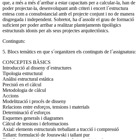
que, a més a més d´arribar a estar capacitats per a calcular-la, han de
poder projectar-la, desenvolupant amb criteri i encert l´estructura
entesa com a consubstancial amb el projecte conjunt i no de manera
disgregada i independent. Sobretot, ha d´assolir el grau de formació
suficient per poder arribar a realitzar plantejaments tipològics
estructurals idonis per als seus projectes arquitectònics.
Continguts:
5. Blocs temàtics en que s´organitzen els continguts de l´assignatura:
CONCEPTES BÀSICS
Introducció al disseny d´estructures
Tipologia estructural
Anàlisi estructural estàtica
Precisió en el càlcul
Metodologia de càlcul
Accions
Modelització i procés de disseny
Relacions entre esforços, tensions i materials
Determinació d´esforços
Esquemes generals i diagrames
Càlcul de tensions i deformacions
Axial: elements estructurals treballant a tracció i compressió
Tallant: formulació de Jourawski i tallant pur