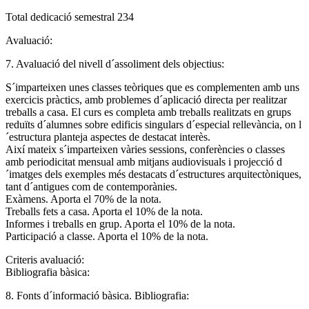
Total dedicació semestral 234
Avaluació:
7. Avaluació del nivell d´assoliment dels objectius:
S´imparteixen unes classes teòriques que es complementen amb uns
exercicis pràctics, amb problemes d´aplicació directa per realitzar
treballs a casa. El curs es completa amb treballs realitzats en grups
reduïts d´alumnes sobre edificis singulars d´especial rellevància, on l
´estructura planteja aspectes de destacat interès.
Així mateix s´imparteixen vàries sessions, conferències o classes
amb periodicitat mensual amb mitjans audiovisuals i projecció d
´imatges dels exemples més destacats d´estructures arquitectòniques,
tant d´antigues com de contemporànies.
Exàmens. Aporta el 70% de la nota.
Treballs fets a casa. Aporta el 10% de la nota.
Informes i treballs en grup. Aporta el 10% de la nota.
Participació a classe. Aporta el 10% de la nota.
Criteris avaluació:
Bibliografia bàsica:
8. Fonts d´informació bàsica. Bibliografia: