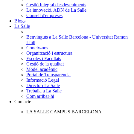
Gestió Integral d'esdeveniments
La innovació, ADN de La Salle
Consell d'empreses
Blogs
La Salle
Benvinguts a La Salle Barcelona - Universitat Ramon
Llull
Coneix-nos
Organització i estructura
Escoles i Facultats
Gestió de la qualitat
Model acadèmic
Portal de Transparència
Informació Legal
Directori La Salle
Treballa a La Salle
Com arribar-hi
Contacte
LA SALLE CAMPUS BARCELONA