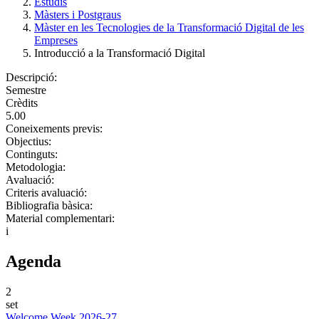
Estudis
Màsters i Postgraus
Màster en les Tecnologies de la Transformació Digital de les
Empreses
Introducció a la Transformació Digital
Descripció:
Semestre
Crèdits
5.00
Coneixements previs:
Objectius:
Continguts:
Metodologia:
Avaluació:
Criteris avaluació:
Bibliografia bàsica:
Material complementari:
i
Agenda
2
set
Welcome Week 2026-27