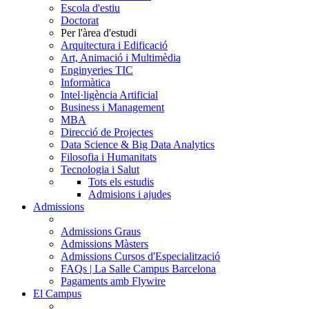
Escola d'estiu
Doctorat
Per l'àrea d'estudi
Arquitectura i Edificació
Art, Animació i Multimèdia
Enginyeries TIC
Informàtica
Intel·ligència Artificial
Business i Management
MBA
Direcció de Projectes
Data Science & Big Data Analytics
Filosofia i Humanitats
Tecnologia i Salut
Tots els estudis
Admisions i ajudes
Admissions
Admissions Graus
Admissions Màsters
Admissions Cursos d'Especialització
FAQs | La Salle Campus Barcelona
Pagaments amb Flywire
El Campus