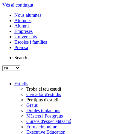
Vés al contingut
Nous alumnes
Alumnes
Alumni
Empreses
Universitats
Escoles i famílies
Premsa
Search
Estudis
Troba el teu estudi
Cercador d'estudis
Per tipus d'estudi
Graus
Dobles titulacions
Màsters i Postgraus
Cursos d'especialització
Formació online
Executive Education