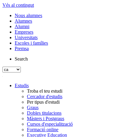
Vés al contingut
Nous alumnes
Alumnes
Alumni
Empreses
Universitats
Escoles i famílies
Premsa
Search
Estudis
Troba el teu estudi
Cercador d'estudis
Per tipus d'estudi
Graus
Dobles titulacions
Màsters i Postgraus
Cursos d'especialització
Formació online
Executive Education