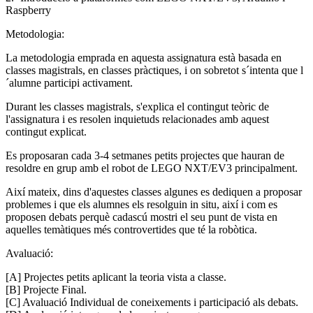
Raspberry
Metodologia:
La metodologia emprada en aquesta assignatura està basada en
classes magistrals, en classes pràctiques, i on sobretot s´intenta que l
´alumne participi activament.
Durant les classes magistrals, s'explica el contingut teòric de
l'assignatura i es resolen inquietuds relacionades amb aquest
contingut explicat.
Es proposaran cada 3-4 setmanes petits projectes que hauran de
resoldre en grup amb el robot de LEGO NXT/EV3 principalment.
Així mateix, dins d'aquestes classes algunes es dediquen a proposar
problemes i que els alumnes els resolguin in situ, així i com es
proposen debats perquè cadascú mostri el seu punt de vista en
aquelles temàtiques més controvertides que té la robòtica.
Avaluació:
[A] Projectes petits aplicant la teoria vista a classe.
[B] Projecte Final.
[C] Avaluació Individual de coneixements i participació als debats.