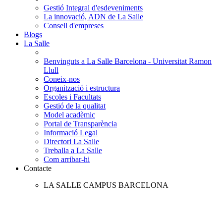
Gestió Integral d'esdeveniments
La innovació, ADN de La Salle
Consell d'empreses
Blogs
La Salle
Benvinguts a La Salle Barcelona - Universitat Ramon
Llull
Coneix-nos
Organització i estructura
Escoles i Facultats
Gestió de la qualitat
Model acadèmic
Portal de Transparència
Informació Legal
Directori La Salle
Treballa a La Salle
Com arribar-hi
Contacte
LA SALLE CAMPUS BARCELONA