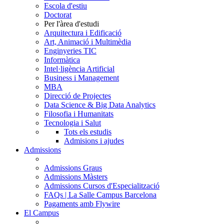
Escola d'estiu
Doctorat
Per l'àrea d'estudi
Arquitectura i Edificació
Art, Animació i Multimèdia
Enginyeries TIC
Informàtica
Intel·ligència Artificial
Business i Management
MBA
Direcció de Projectes
Data Science & Big Data Analytics
Filosofia i Humanitats
Tecnologia i Salut
Tots els estudis
Admisions i ajudes
Admissions
Admissions Graus
Admissions Màsters
Admissions Cursos d'Especialització
FAQs | La Salle Campus Barcelona
Pagaments amb Flywire
El Campus