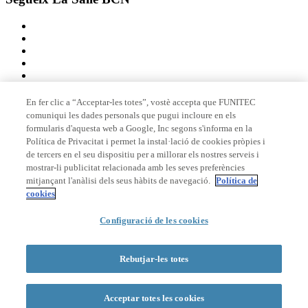
En fer clic a “Acceptar-les totes”, vostè accepta que FUNITEC
comuniqui les dades personals que pugui incloure en els
Membre de
formularis d'aquesta web a Google, Inc segons s'informa en la
Política de Privacitat i permet la instal·lació de cookies pròpies i
de tercers en el seu dispositiu per a millorar els nostres serveis i
mostrar-li publicitat relacionada amb les seves preferències
Acreditacions
mitjançant l'anàlisi dels seus hàbits de navegació.
Política de
cookies
© 2026 La Salle Campus Barcelona - URL |
Avís legal
|
Política de
Configuració de les cookies
privacitat
|
Política de cookies
Formulari de cerca
Rebutjar-les totes
Acceptar totes les cookies