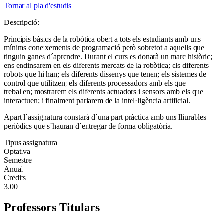
Tornar al pla d'estudis
Descripció:
Principis bàsics de la robòtica obert a tots els estudiants amb uns
mínims coneixements de programació però sobretot a aquells que
tinguin ganes d´aprendre. Durant el curs es donarà un marc històric;
ens endinsarem en els diferents mercats de la robòtica; els diferents
robots que hi han; els diferents dissenys que tenen; els sistemes de
control que utilitzen; els diferents processadors amb els que
treballen; mostrarem els diferents actuadors i sensors amb els que
interactuen; i finalment parlarem de la intel·ligència artificial.
Apart l´assignatura constarà d´una part pràctica amb uns lliurables
periòdics que s´hauran d´entregar de forma obligatòria.
Tipus assignatura
Optativa
Semestre
Anual
Crèdits
3.00
Professors Titulars