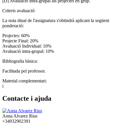
[D] Avaluació intra-grupal als projectes en grup.
Criteris avaluació:
La nota dinal de l'assignatura s'obtindrà aplicant la següent
ponderació:
Projectes: 60%
Projecte Final: 20%
Avaluació Individual: 10%
Avaluació intra-grupal: 10%
Bibliografia bàsica:
Facilitada pel professor.
Material complementari:
i
Contacte i ajuda
Anna Alvarez Rius
+34932902391